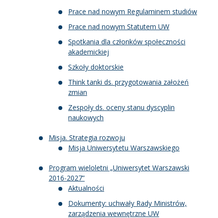
Prace nad nowym Regulaminem studiów
Prace nad nowym Statutem UW
Spotkania dla członków społeczności
akademickiej
Szkoły doktorskie
Think tanki ds. przygotowania założeń
zmian
Zespoły ds. oceny stanu dyscyplin
naukowych
Misja. Strategia rozwoju
Misja Uniwersytetu Warszawskiego
Program wieloletni „Uniwersytet Warszawski
2016-2027”
Aktualności
Dokumenty: uchwały Rady Ministrów,
zarządzenia wewnętrzne UW