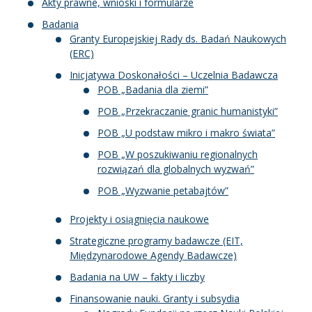
Akty prawne, wnioski i formularze
Badania
Kandydat
Granty Europejskiej Rady ds. Badań Naukowych
(ERC)
Absolwent
Inicjatywa Doskonałości – Uczelnia Badawcza
POB „Badania dla ziemi”
POB „Przekraczanie granic humanistyki”
POB „U podstaw mikro i makro świata”
POB „W poszukiwaniu regionalnych
rozwiązań dla globalnych wyzwań”
POB „Wyzwanie petabajtów”
Projekty i osiągnięcia naukowe
Strategiczne programy badawcze (EIT,
Międzynarodowe Agendy Badawcze)
Badania na UW – fakty i liczby
Finansowanie nauki. Granty i subsydia