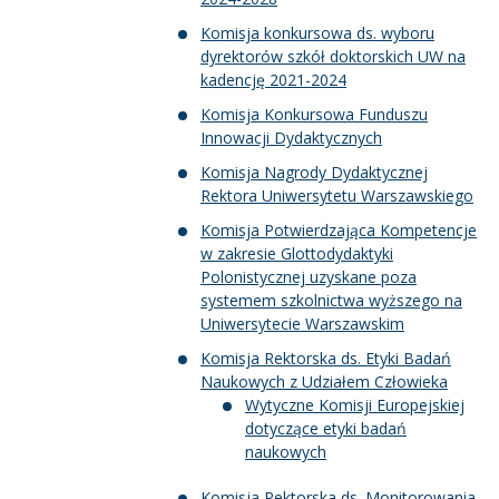
Komisja konkursowa ds. wyboru
dyrektorów szkół doktorskich UW na
kadencję 2021-2024
Komisja Konkursowa Funduszu
Innowacji Dydaktycznych
Komisja Nagrody Dydaktycznej
Rektora Uniwersytetu Warszawskiego
Komisja Potwierdzająca Kompetencje
w zakresie Glottodydaktyki
Polonistycznej uzyskane poza
systemem szkolnictwa wyższego na
Uniwersytecie Warszawskim
Komisja Rektorska ds. Etyki Badań
Naukowych z Udziałem Człowieka
Wytyczne Komisji Europejskiej
dotyczące etyki badań
naukowych
Komisja Rektorska ds. Monitorowania