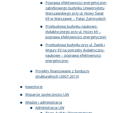
Poprawa efektywności energetycznej
zabytkowego budynku Uniwersytetu
Warszawskiego przy ul. Nowy Świat
69 w Warszawie – Pałac Zamoyskich
Przebudowa budynku naukowo-
dydaktycznego przy ul. Hożej 69 –
poprawa efektywności energetycznej
Przebudowa budynku przy ul. Żwirki i
Wigury 93 na potrzeby dydaktyczno-
naukowe – poprawa efektywności
energetycznej
Projekty finansowane z funduszy
strukturalnych (2007-2013)
Inwestycje
Wsparcie społeczności UW
Władze i administracja
Administracja UW
Biuro Audytu Wewnętrznego