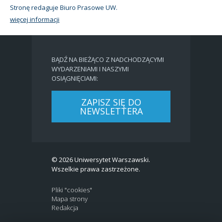
Stronę redaguje Biuro Prasowe UW.
więcej informacji
BĄDŹ NA BIEŻĄCO Z NADCHODZĄCYMI
WYDARZENIAMI I NASZYMI
OSIĄGNIĘCIAMI:
ZAPISZ SIĘ DO
NEWSLETTERA
© 2026 Uniwersytet Warszawski.
Wszelkie prawa zastrzeżone.
Pliki "cookies"
Mapa strony
Redakcja