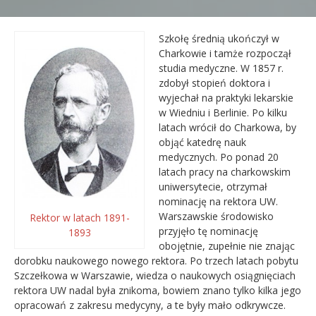
Kandydat
Szkołę średnią ukończył w
Charkowie i tamże rozpoczął
Absolwent
studia medyczne. W 1857 r.
zdobył stopień doktora i
wyjechał na praktyki lekarskie
w Wiedniu i Berlinie. Po kilku
latach wrócił do Charkowa, by
objąć katedrę nauk
medycznych. Po ponad 20
latach pracy na charkowskim
uniwersytecie, otrzymał
nominację na rektora UW.
Warszawskie środowisko
Rektor w latach 1891-
przyjęło tę nominację
1893
obojętnie, zupełnie nie znając
dorobku naukowego nowego rektora. Po trzech latach pobytu
Szczełkowa w Warszawie, wiedza o naukowych osiągnięciach
rektora UW nadal była znikoma, bowiem znano tylko kilka jego
opracowań z zakresu medycyny, a te były mało odkrywcze.