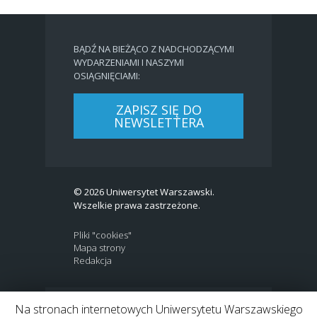
BĄDŹ NA BIEŻĄCO Z NADCHODZĄCYMI
WYDARZENIAMI I NASZYMI
OSIĄGNIĘCIAMI:
ZAPISZ SIĘ DO
NEWSLETTERA
© 2026 Uniwersytet Warszawski.
Wszelkie prawa zastrzeżone.
Pliki "cookies"
Mapa strony
Redakcja
Na stronach internetowych Uniwersytetu Warszawskiego
BIP
|
EN