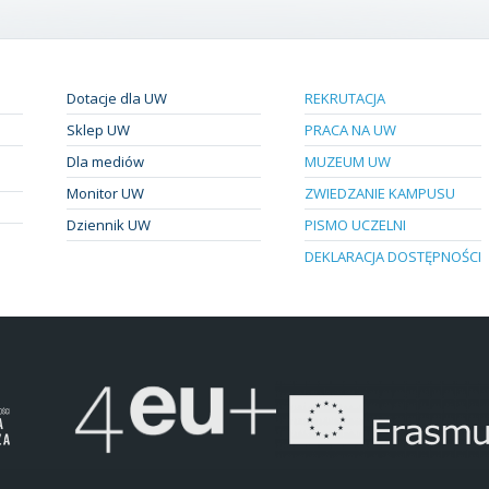
Dotacje dla UW
REKRUTACJA
Sklep UW
PRACA NA UW
Dla mediów
MUZEUM UW
Monitor UW
ZWIEDZANIE KAMPUSU
Dziennik UW
PISMO UCZELNI
DEKLARACJA DOSTĘPNOŚCI