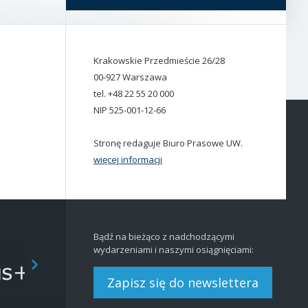
Krakowskie Przedmieście 26/28
00-927 Warszawa
tel. +48 22 55 20 000
NIP 525-001-12-66
Stronę redaguje Biuro Prasowe UW.
więcej informacji
Bądź na bieżąco z nadchodzącymi
wydarzeniami i naszymi osiągnięciami:
Zapisz się do newslettera