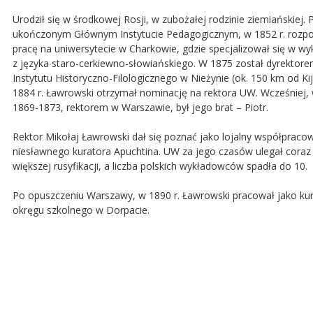
Urodził się w środkowej Rosji, w zubożałej rodzinie ziemiańskiej. 
ukończonym Głównym Instytucie Pedagogicznym, w 1852 r. rozpo
pracę na uniwersytecie w Charkowie, gdzie specjalizował się w wy
z języka staro-cerkiewno-słowiańskiego. W 1875 został dyrektor
Instytutu Historyczno-Filologicznego w Nieżynie (ok. 150 km od Ki
1884 r. Ławrowski otrzymał nominację na rektora UW. Wcześniej, 
1869-1873, rektorem w Warszawie, był jego brat – Piotr.
Rektor Mikołaj Ławrowski dał się poznać jako lojalny współpraco
niesławnego kuratora Apuchtina. UW za jego czasów ulegał coraz
większej rusyfikacji, a liczba polskich wykładowców spadła do 10.
Po opuszczeniu Warszawy, w 1890 r. Ławrowski pracował jako kur
okręgu szkolnego w Dorpacie.