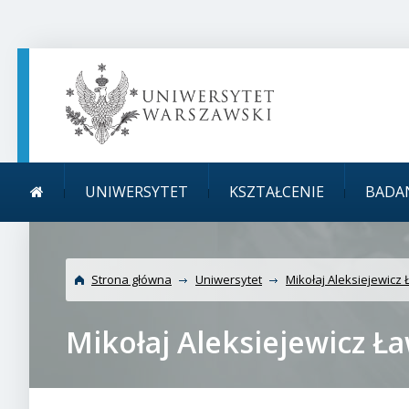
TREŚĆ STRONY
MENU GŁÓWNE
WYSZUKIWARKA
SOCIAL MEDIA
STOPKA STRONY
Menu główne
Uniwersytet Warszawsk
UNIWERSYTET
KSZTAŁCENIE
BADA
Strona główna
Uniwersytet
Mikołaj Aleksiejewicz
Mikołaj Aleksiejewicz Ł