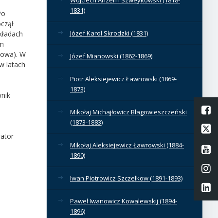
1831)
Po
czął
Józef Karol Skrodzki (1831)
kładach
em
jowa). W
Józef Mianowski (1862-1869)
w latach
Piotr Aleksiejewicz Ławrowski (1869-
1873)
wnik
L
Mikołaj Michajłowicz Błagowieszczeński
(1873-1883)
Li
ator
Mikołaj Aleksiejewicz Ławrowski (1884-
Li
1890)
Li
Iwan Piotrowicz Szczełkow (1891-1893)
Li
Paweł Iwanowicz Kowalewskij (1894-
1896)