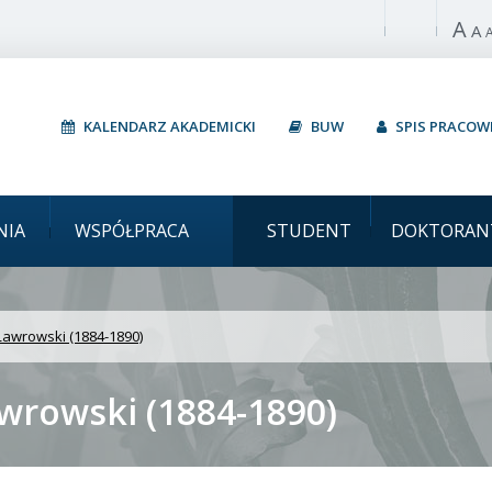
A
Włącz wysoki 
A
KALENDARZ AKADEMICKI
BUW
SPIS PRACO
i Mikołaj Aleksiejewicz 
NIA
WSPÓŁPRACA
STUDENT
DOKTORAN
 Ławrowski (1884-1890)
awrowski (1884-1890)