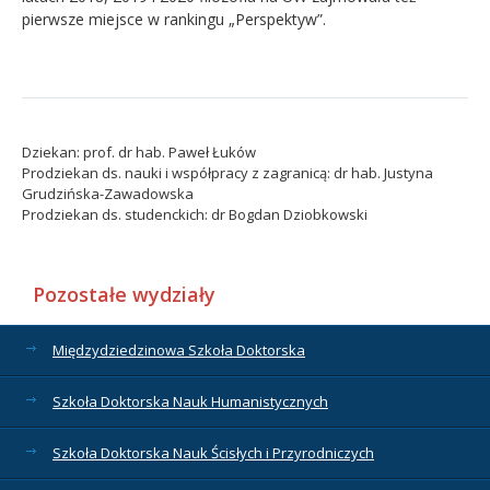
pierwsze miejsce w rankingu „Perspektyw”.
Dziekan: prof. dr hab. Paweł Łuków
Prodziekan ds. nauki i współpracy z zagranicą: dr hab. Justyna
Grudzińska-Zawadowska
Prodziekan ds. studenckich: dr Bogdan Dziobkowski
Pozostałe wydziały
Międzydziedzinowa Szkoła Doktorska
Szkoła Doktorska Nauk Humanistycznych
Szkoła Doktorska Nauk Ścisłych i Przyrodniczych