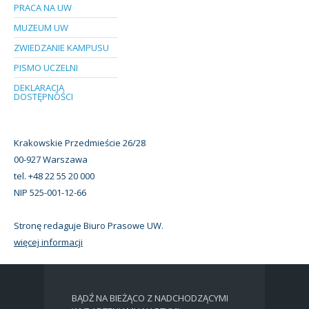
PRACA NA UW
MUZEUM UW
ZWIEDZANIE KAMPUSU
PISMO UCZELNI
DEKLARACJA
DOSTĘPNOŚCI
Krakowskie Przedmieście 26/28
00-927 Warszawa
tel. +48 22 55 20 000
NIP 525-001-12-66
Stronę redaguje Biuro Prasowe UW.
więcej informacji
BĄDŹ NA BIEŻĄCO Z NADCHODZĄCYMI