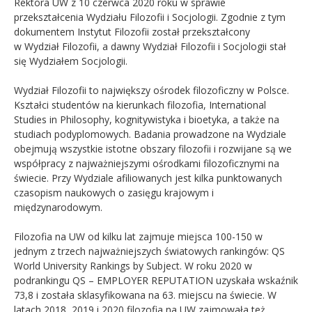
Rektora UW z 10 czerwca 2020 roku w sprawie
przekształcenia Wydziału Filozofii i Socjologii. Zgodnie z tym
dokumentem Instytut Filozofii został przekształcony
w Wydział Filozofii, a dawny Wydział Filozofii i Socjologii stał
się Wydziałem Socjologii.
Wydział Filozofii to największy ośrodek filozoficzny w Polsce.
Kształci studentów na kierunkach filozofia, International
Studies in Philosophy, kognitywistyka i bioetyka, a także na
studiach podyplomowych. Badania prowadzone na Wydziale
obejmują wszystkie istotne obszary filozofii i rozwijane są we
współpracy z najważniejszymi ośrodkami filozoficznymi na
świecie. Przy Wydziale afiliowanych jest kilka punktowanych
czasopism naukowych o zasięgu krajowym i
międzynarodowym.
Filozofia na UW od kilku lat zajmuje miejsca 100-150 w
jednym z trzech najważniejszych światowych rankingów: QS
World University Rankings by Subject. W roku 2020 w
podrankingu QS – EMPLOYER REPUTATION uzyskała wskaźnik
73,8 i została sklasyfikowana na 63. miejscu na świecie. W
latach 2018, 2019 i 2020 filozofia na UW zajmowała też