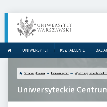
TREŚĆ STRONY
MENU GŁÓWNE
WYSZUKIWARKA
SOCIAL MEDIA
STOPKA STRONY
Menu główne
Uniwersytet War
UNIWERSYTET
KSZTAŁCENIE
BADA
Strona główna
Uniwersytet
Wydziały, szkoły dokto
Uniwersyteckie Centru