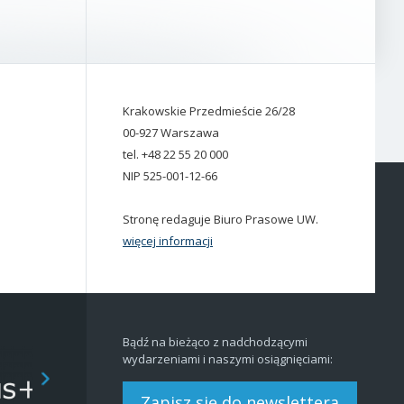
Krakowskie Przedmieście 26/28
00-927 Warszawa
tel. +48 22 55 20 000
NIP 525-001-12-66
Stronę redaguje Biuro Prasowe UW.
więcej informacji
Bądź na bieżąco z nadchodzącymi
wydarzeniami i naszymi osiągnięciami:
Zapisz się do newslettera