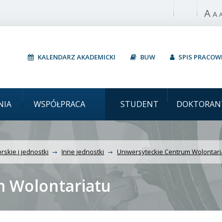
A
Włącz wysoki 
A
KALENDARZ AKADEMICKI
BUW
SPIS PRACO
szawski Uniwersyteckie
NIA
WSPÓŁPRACA
STUDENT
DOKTORAN
rskie i jednostki
Inne jednostki
Uniwersyteckie Centrum Wolontari
m Wolontariatu