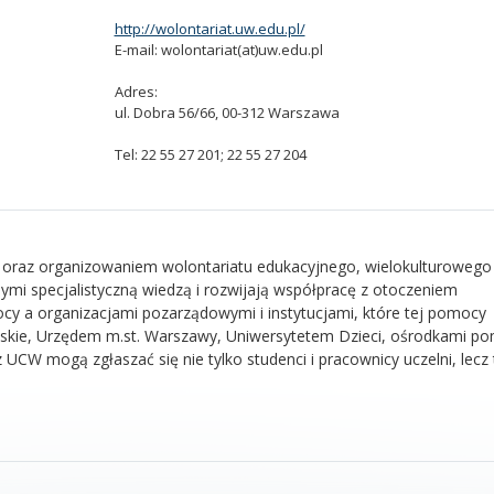
http://wolontariat.uw.edu.pl/
E-mail:
wolontariat(at)uw.edu.pl
Adres:
ul. Dobra 56/66, 00-312 Warszawa
Tel:
22 55 27 201; 22 55 27 204
 oraz organizowaniem wolontariatu edukacyjnego, wielokulturowego 
nymi specjalistyczną wiedzą i rozwijają współpracę z otoczeniem
y a organizacjami pozarządowymi i instytucjami, które tej pomocy
wskie, Urzędem m.st. Warszawy, Uniwersytetem Dzieci, ośrodkami p
 UCW mogą zgłaszać się nie tylko studenci i pracownicy uczelni, lecz 