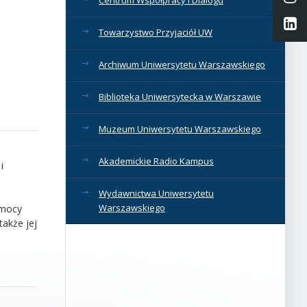
Li
Towarzystwo Przyjaciół UW
Archiwum Uniwersytetu Warszawskiego
Biblioteka Uniwersytecka w Warszawie
Muzeum Uniwersytetu Warszawskiego
Akademickie Radio Kampus
i
Wydawnictwa Uniwersytetu
Warszawskiego
omocy
także jej