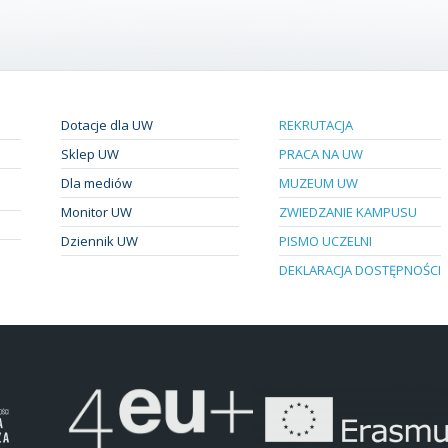
Dotacje dla UW
REKRUTACJA
Sklep UW
PRACA NA UW
Dla mediów
MUZEUM UW
Monitor UW
ZWIEDZANIE KAMPUSU
Dziennik UW
PISMO UCZELNI
DEKLARACJA DOSTĘPNOŚCI