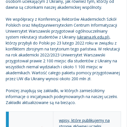
osobom uciekającym z Ukrainy, jak również tym, którzy od
dawna są członkami naszej akademickiej wspólnoty.
Kandydat
We współpracy z Konferencją Rektorów Akademickich Szkół
Absolwent
Polskich oraz Międzyuniwersyteckim Centrum Informatyzacji
Uniwersytet Warszawski przygotował ogólnouczelniany
system rekrutacji studentów z Ukrainy (
ukraina.irk.edu.pl
),
którzy przybyli do Polski po 23 lutego 2022 roku w związku z
konfliktem zbrojnym na terytorium tego państwa. W rekrutacji
na rok akademicki 2022/2023 Uniwersytet Warszawski
przygotował prawie 2 100 miejsc dla studentów z Ukrainy na
wszystkich niemal wydziałach i około 1 100 miejsc w
akademikach. Wartość całego pakietu pomocy przygotowanej
przez UW dla Ukrainy wynosi około 200 mln zł.
Poniżej znajdują się zakładki, w których zamieściliśmy
informacje o inicjatywach podejmowanych na naszej uczelni.
Zakładki aktualizowane są na bieżąco.
wpisy, które publikujemy na
stronie głównej uczelni.