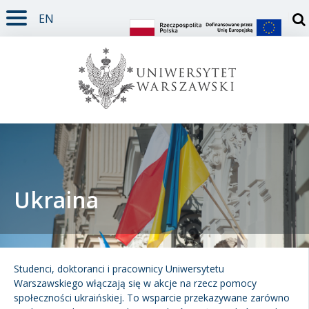
EN
TREŚĆ STRONY
MENU GŁÓWNE
WYSZUKIWARKA
SOCIAL MEDIA
STOPKA STRONY
Otw
Ukraina
Student
Doktorant
Studenci, doktoranci i pracownicy Uniwersytetu
Warszawskiego włączają się w akcje na rzecz pomocy
społeczności ukraińskiej. To wsparcie przekazywane zarówno
Pracownik