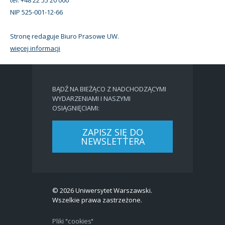
NIP 525-001-12-66
Stronę redaguje Biuro Prasowe UW.
więcej informacji
BĄDŹ NA BIEŻĄCO Z NADCHODZĄCYMI
WYDARZENIAMI I NASZYMI
OSIĄGNIĘCIAMI:
ZAPISZ SIĘ DO
NEWSLETTERA
© 2026 Uniwersytet Warszawski.
Wszelkie prawa zastrzeżone.
Pliki "cookies"