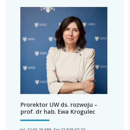
Prorektor UW ds. rozwoju –
prof. dr hab. Ewa Krogulec
tel. 22 55 20 588, fax 22 828 07 23