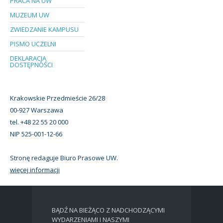
PRACA NA UW
MUZEUM UW
ZWIEDZANIE KAMPUSU
PISMO UCZELNI
DEKLARACJA
DOSTĘPNOŚCI
Krakowskie Przedmieście 26/28
00-927 Warszawa
tel. +48 22 55 20 000
NIP 525-001-12-66
Stronę redaguje Biuro Prasowe UW.
więcej informacji
BĄDŹ NA BIEŻĄCO Z NADCHODZĄCYMI
WYDARZENIAMI I NASZYMI