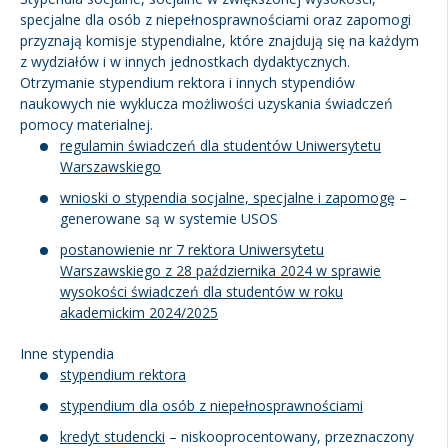
specjalne dla osób z niepełnosprawnościami oraz zapomogi
Kandydat
przyznają komisje stypendialne, które znajdują się na każdym
z wydziałów i w innych jednostkach dydaktycznych.
Otrzymanie stypendium rektora i innych stypendiów
Absolwent
naukowych nie wyklucza możliwości uzyskania świadczeń
pomocy materialnej.
regulamin świadczeń dla studentów Uniwersytetu
Warszawskiego
wnioski o stypendia socjalne, specjalne i zapomogę
–
generowane są w systemie USOS
postanowienie nr 7 rektora Uniwersytetu
Warszawskiego z 28 października 2024 w sprawie
wysokości świadczeń dla studentów w roku
akademickim 2024/2025
Inne stypendia
stypendium rektora
stypendium dla osób z niepełnosprawnościami
kredyt studencki
– niskooprocentowany, przeznaczony