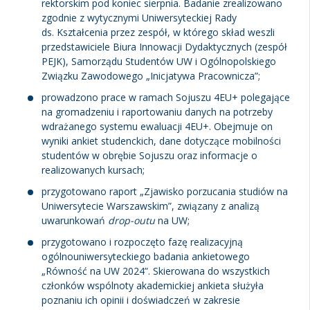
rektorskim pod koniec sierpnia. Badanie zrealizowano
zgodnie z wytycznymi Uniwersyteckiej Rady
ds. Kształcenia przez zespół, w którego skład weszli
przedstawiciele Biura Innowacji Dydaktycznych (zespół
PEJK), Samorządu Studentów UW i Ogólnopolskiego
Związku Zawodowego „Inicjatywa Pracownicza”;
prowadzono prace w ramach Sojuszu 4EU+ polegające
na gromadzeniu i raportowaniu danych na potrzeby
wdrażanego systemu ewaluacji 4EU+. Obejmuje on
wyniki ankiet studenckich, dane dotyczące mobilności
studentów w obrębie Sojuszu oraz informacje o
realizowanych kursach;
przygotowano raport „Zjawisko porzucania studiów na
Uniwersytecie Warszawskim”, związany z analizą
uwarunkowań
drop-outu
na UW;
przygotowano i rozpoczęto fazę realizacyjną
ogólnouniwersyteckiego badania ankietowego
„Równość na UW 2024”. Skierowana do wszystkich
członków wspólnoty akademickiej ankieta służyła
poznaniu ich opinii i doświadczeń w zakresie