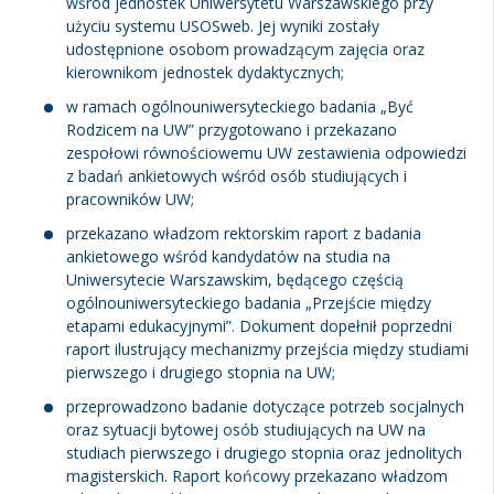
wśród jednostek Uniwersytetu Warszawskiego przy
użyciu systemu USOSweb. Jej wyniki zostały
udostępnione osobom prowadzącym zajęcia oraz
kierownikom jednostek dydaktycznych;
w ramach ogólnouniwersyteckiego badania „Być
Rodzicem na UW” przygotowano i przekazano
zespołowi równościowemu UW zestawienia odpowiedzi
z badań ankietowych wśród osób studiujących i
pracowników UW;
przekazano władzom rektorskim raport z badania
ankietowego wśród kandydatów na studia na
Uniwersytecie Warszawskim, będącego częścią
ogólnouniwersyteckiego badania „Przejście między
etapami edukacyjnymi”. Dokument dopełnił poprzedni
raport ilustrujący mechanizmy przejścia między studiami
pierwszego i drugiego stopnia na UW;
przeprowadzono badanie dotyczące potrzeb socjalnych
oraz sytuacji bytowej osób studiujących na UW na
studiach pierwszego i drugiego stopnia oraz jednolitych
magisterskich. Raport końcowy przekazano władzom