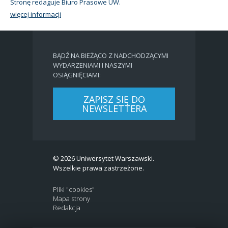
Stronę redaguje Biuro Prasowe UW.
więcej informacji
BĄDŹ NA BIEŻĄCO Z NADCHODZĄCYMI
WYDARZENIAMI I NASZYMI
OSIĄGNIĘCIAMI:
ZAPISZ SIĘ DO
NEWSLETTERA
© 2026 Uniwersytet Warszawski.
Wszelkie prawa zastrzeżone.
Pliki "cookies"
Mapa strony
Redakcja