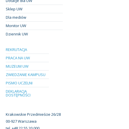
Dotacje dla UW
Sklep UW
Dla mediów
Monitor UW
Dziennik UW
REKRUTACJA
PRACA NA UW
MUZEUM UW
ZWIEDZANIE KAMPUSU
PISMO UCZELNI
DEKLARACJA
DOSTĘPNOŚCI
Krakowskie Przedmieście 26/28
00-927 Warszawa
tel. +48 22 55 20 000