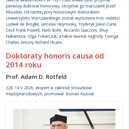
pierwszy doktorat honorowy, otrzymał go marszałek Józef
Kandydat
Piłsudski. Od tamtej pory honorowym doktoratem
Uniwersytetu Warszawskiego zostali wyróżnieni m.in. nobliści:
Ludwik de Broglie, Jaroslav Heyrovsky, Fryderyk Joliot-Curie,
Absolwent
Cecil Frank Powell, Niels Bohr, Riccardo Giacconi, Shuji
Nakamura, Olga Tokarczuk, a także laureat nagrody Turinga
Charles Antony Richard Hoare.
Doktoraty honoris causa od
2014 roku
Prof. Adam D. Rotfeld
228. 14 V 2026, ekspert w zakresie stosunków
międzynarodowych, promował: Roman Kuźniar