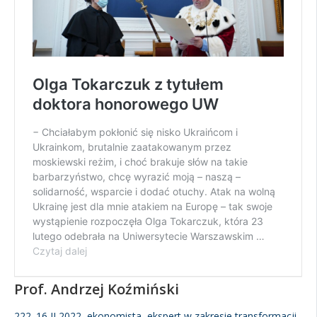
Prof. Andrzej Koźmiński
222. 16 II 2022, ekonomista, ekspert w zakresie transformacji