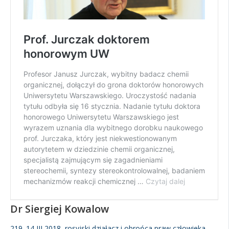
Dr Siergiej Kowalow
219. 14 III 2018, rosyjski działacz i obrońca praw człowieka,