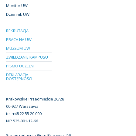
Monitor UW
Dziennik UW
REKRUTACJA
PRACA NA UW
MUZEUM UW
ZWIEDZANIE KAMPUSU
PISMO UCZELNI
DEKLARACJA
DOSTĘPNOŚCI
Krakowskie Przedmieście 26/28
00-927 Warszawa
tel. +48 22 55 20 000
NIP 525-001-12-66
Stronę redaguje Biuro Prasowe UW.