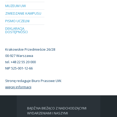
MUZEUM UW
ZWIEDZANIE KAMPUSU
PISMO UCZELNI
DEKLARACJA
DOSTĘPNOŚCI
Krakowskie Przedmieście 26/28
00-927 Warszawa
tel. +48 22 55 20 000
NIP 525-001-12-66
Stronę redaguje Biuro Prasowe UW.
więcej informacji
BĄDŹ NA BIEŻĄCO Z NADCHODZĄCYMI
WYDARZENIAMI I NASZYMI