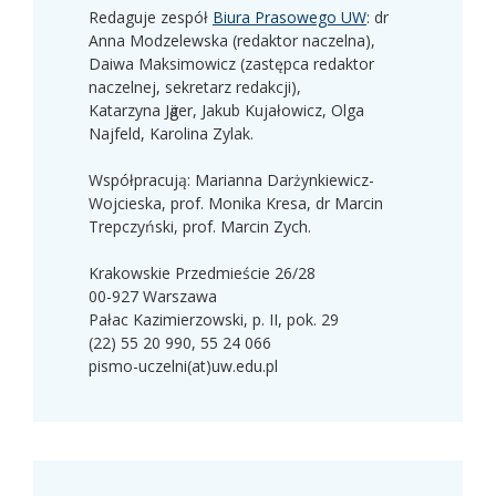
Redaguje zespół
Biura Prasowego UW
: dr
Anna Modzelewska (redaktor naczelna),
Daiwa Maksimowicz (zastępca redaktor
naczelnej, sekretarz redakcji),
Katarzyna Jӓger, Jakub Kujałowicz, Olga
Najfeld, Karolina Zylak.
Współpracują: Marianna Darżynkiewicz-
Wojcieska, prof. Monika Kresa, dr Marcin
Trepczyński, prof. Marcin Zych.
Krakowskie Przedmieście 26/28
00-927 Warszawa
Pałac Kazimierzowski, p. II, pok. 29
(22) 55 20 990, 55 24 066
pismo-uczelni(at)uw.edu.pl