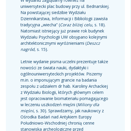
W wydaniu zaglądamy również na
uniwersytecki plac budowy przy ul. Bednarskiej.
Na powstającej siedzibie Wydziału
Dziennikarstwa, Informacji i Bibliologii zawisła
tradycyjna „wiecha” (
Coraz bliżej celu
, s. 18).
Natomiast istniejący już prawie rok budynek
Wydziału Psychologii UW obsypano kolejnymi
architektonicznymi wyróżnieniami (
Deszcz
nagród
, s. 15).
Letnie wydanie pisma uczelni prezentuje także
nowości ze świata nauki, dydaktyki i
ogólnouniwersyteckich projektów. Piszemy
m.in. o imponującym grancie na badania
zespołu z udziałem dr hab. Karoliny Archackiej
z Wydziału Biologii, których głównym celem
jest opracowanie biomateriału pomagającego
w leczeniu uszkodzeń mięśni (
Miliony dla
mięśni
, s. 30). Sprawdzamy, jak naukowcy z
Ośrodka Badań nad Antykiem Europy
Południowo-Wschodniej chronią cenne
stanowiska archeologiczne przed