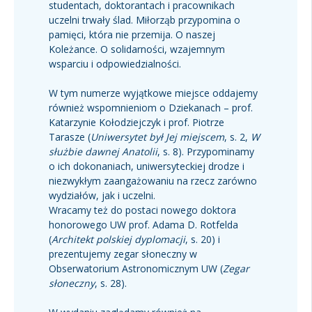
studentach, doktorantach i pracownikach
uczelni trwały ślad. Miłorząb przypomina o
pamięci, która nie przemija. O naszej
Koleżance. O solidarności, wzajemnym
wsparciu i odpowiedzialności.
W tym numerze wyjątkowe miejsce oddajemy
również wspomnieniom o Dziekanach – prof.
Katarzynie Kołodziejczyk i prof. Piotrze
Tarasze (
Uniwersytet był Jej miejscem
, s. 2,
W
służbie dawnej Anatolii
, s. 8). Przypominamy
o ich dokonaniach, uniwersyteckiej drodze i
niezwykłym zaangażowaniu na rzecz zarówno
wydziałów, jak i uczelni.
Wracamy też do postaci nowego doktora
honorowego UW prof. Adama D. Rotfelda
(
Architekt polskiej dyplomacji
, s. 20) i
prezentujemy zegar słoneczny w
Obserwatorium Astronomicznym UW (
Zegar
słoneczny
, s. 28).