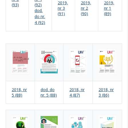
2019,
2019,
2019,
(93)
(92)
nr 3
nr 2
nr 1
dod.
(91)
(90)
(89)
do nr.
4 (92)
2018, nr
dod. do
2018, nr
2018, nr
5 (88)
nr. 5 (88)
4 (87)
3 (86)