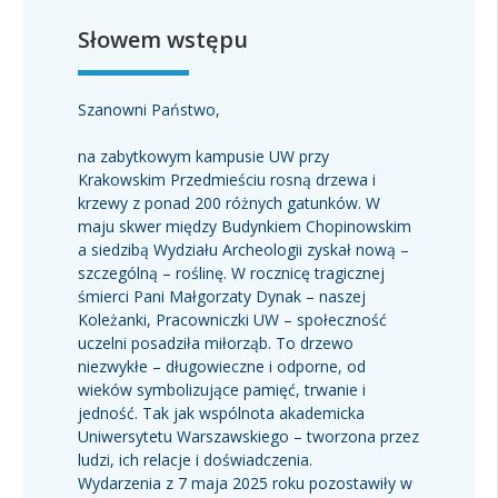
Słowem wstępu
Kandydat
Absolwent
Szanowni Państwo,
na zabytkowym kampusie UW przy
Krakowskim Przedmieściu rosną drzewa i
krzewy z ponad 200 różnych gatunków. W
maju skwer między Budynkiem Chopinowskim
a siedzibą Wydziału Archeologii zyskał nową –
szczególną – roślinę. W rocznicę tragicznej
śmierci Pani Małgorzaty Dynak – naszej
Koleżanki, Pracowniczki UW – społeczność
uczelni posadziła miłorząb. To drzewo
niezwykłe – długowieczne i odporne, od
wieków symbolizujące pamięć, trwanie i
jedność. Tak jak wspólnota akademicka
Uniwersytetu Warszawskiego – tworzona przez
ludzi, ich relacje i doświadczenia.
Wydarzenia z 7 maja 2025 roku pozostawiły w