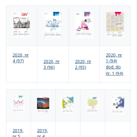
2020, nr
2020, nr
4 (97)
1 (94)
2020, nr
2020, nr
dod. do
3 (96)
2 (95)
nr. 1 (94)
2019,
2019,
nr 5
nr 4