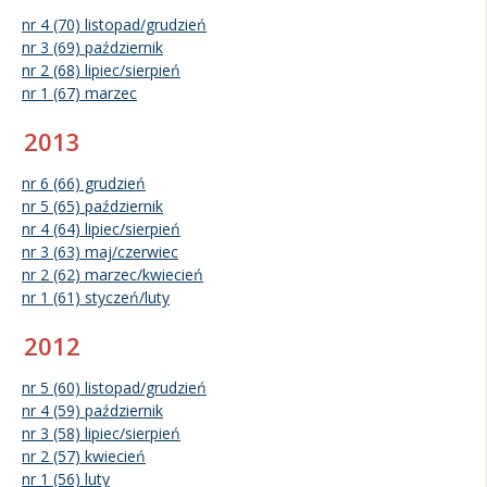
nr 4 (70) listopad/grudzień
nr 3 (69) październik
nr 2 (68) lipiec/sierpień
nr 1 (67) marzec
2013
nr 6 (66) grudzień
nr 5 (65) październik
nr 4 (64) lipiec/sierpień
nr 3 (63) maj/czerwiec
nr 2 (62) marzec/kwiecień
nr 1 (61) styczeń/luty
2012
nr 5 (60) listopad/grudzień
nr 4 (59) październik
nr 3 (58) lipiec/sierpień
nr 2 (57) kwiecień
nr 1 (56) luty