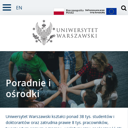
EN
TREŚĆ STRONY
MENU GŁÓWNE
WYSZUKIWARKA
SOCIAL MEDIA
STOPKA STRONY
Otw
Poradnie i
ośrodki
Student
Doktorant
Uniwersytet Warszawski kształci ponad 38 tys. studentów i
doktorantów oraz zatrudnia prawie 8 tys. pracowników,
Pracownik