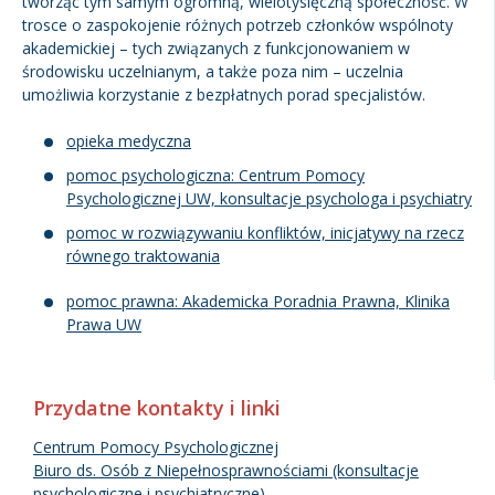
tworząc tym samym ogromną, wielotysięczną społeczność. W
trosce o zaspokojenie różnych potrzeb członków wspólnoty
Kandydat
akademickiej – tych związanych z funkcjonowaniem w
środowisku uczelnianym, a także poza nim – uczelnia
umożliwia korzystanie z bezpłatnych porad specjalistów.
Absolwent
opieka medyczna
pomoc psychologiczna: Centrum Pomocy
Psychologicznej UW, konsultacje psychologa i psychiatry
pomoc w rozwiązywaniu konfliktów, inicjatywy na rzecz
równego traktowania
pomoc prawna: Akademicka Poradnia Prawna, Klinika
Prawa UW
Przydatne kontakty i linki
Centrum Pomocy Psychologicznej
Biuro ds. Osób z Niepełnosprawnościami (konsultacje
psychologiczne i psychiatryczne)