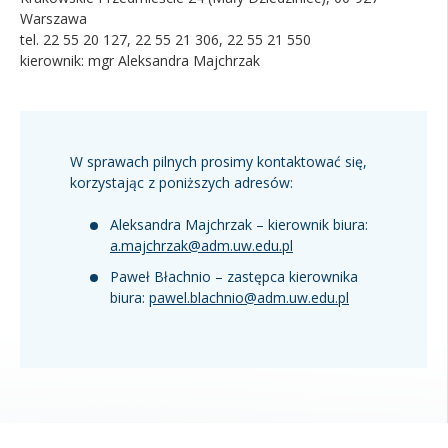
Warszawa
Kandydat
tel. 22 55 20 127, 22 55 21 306, 22 55 21 550
kierownik: mgr Aleksandra Majchrzak
Absolwent
W sprawach pilnych prosimy kontaktować się,
korzystając z poniższych adresów:
Aleksandra Majchrzak – kierownik biura:
a.majchrzak@adm.uw.edu.pl
Paweł Błachnio – zastępca kierownika
biura:
pawel.blachnio@adm.uw.edu.pl