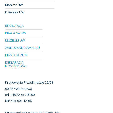
Monitor UW
Dziennik UW
REKRUTACJA
PRACA NA UW
MUZEUM UW
ZWIEDZANIE KAMPUSU
PISMO UCZELNI
DEKLARACJA
DOSTĘPNOŚCI
Krakowskie Przedmieście 26/28
00-927 Warszawa
tel. +48 22 55 20 000
NIP 525-001-12-66
Stronę redaguje Biuro Prasowe UW.