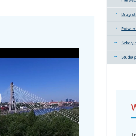
Drugi s
Potwier
Szkoły 
Studia
W
I