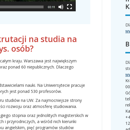
K
Dl
ww
rutacji na studia na
B
ys. osób?
 całym kraju. Warszawa jest największym
Dl
oraz ponad 60 niepublicznych. Dlaczego
st
ww
Kr
stawicielami nauki. Na Uniwersytecie pracuje
00
tórych jest ponad 530 profesorów.
Gó
te
ru studiów na UW. Za najmocniejsze strony
re
ości rozwoju oraz atmosferę studiowania.
Ka
giego stopnia oraz jednolitych magisterskich w
+4
h i przyrodniczych, a wśród nich kierunki
12
yku angielskim, pięć programów studiów
ad