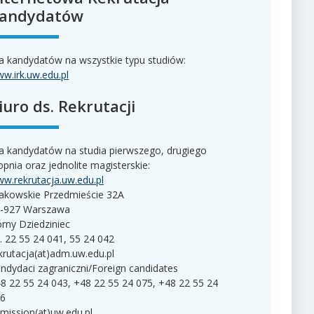
andydatów
a kandydatów na wszystkie typu studiów:
w.irk.uw.edu.pl
iuro ds. Rekrutacji
a kandydatów na studia pierwszego, drugiego
opnia oraz jednolite magisterskie:
w.rekrutacja.uw.edu.pl
akowskie Przedmieście 32A
-927 Warszawa
rny Dziedziniec
l. 22 55 24 041, 55 24 042
krutacja(at)adm.uw.edu.pl
ndydaci zagraniczni/Foreign candidates
8 22 55 24 043, +48 22 55 24 075, +48 22 55 24
6
mission(at)uw.edu.pl