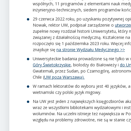
wspólnych, 11 programów z elementami nauk med
inżynieryjno-technicznych, siedem programów kończ
29 czerwca 2022 roku, po uzyskaniu pozytywnej opin
Nowak, rektor UW, podpisał zarządzenie o
utworze
zupełnie nowy rozdział historii Uniwersytetu, który 
związanej z działalnością medyczną. Kształcenie na 
rozpoczęło się 1 października 2023 roku.
Więcej inf
znajduje się
na stronie Wydziału Medycznego >>
Uniwersyteckie badania prowadzone są nie tylko w 
Góry Świętokrzyskie
, biolodzy do Białowieży i
do Ur
Gwatemali, przez Sudan, po Czarnogórę, astronom
Chile (
UW poza Warszawą).
W ramach lektoratów do wyboru jest 40 języków, a wś
wietnamski czy polski język migowy.
Na UW jest jeden z największych księgozbiorów aka
wraz ze wszystkimi bibliotekami wydziałowymi i in
woluminów. Na uczelni istnieje też największa w Po
względu na problemy zdrowotne, nie są w stanie cz