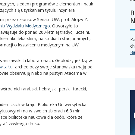
ycznych, siedem programów z elementami nauk
ących się uzyskaniem tytułu inżyniera.
B
N
ii przez członków Senatu UW, prof. Alojzy Z.
niu Wydziału Medycznego
. Otworzyło to
nawiązuje do ponad 200-letniej tradycji uczelni,
kierunku lekarskim, na studiach stacjonarnych,
Ka
ormacji o kształceniu medycznym na UW
ch
Bi
warszawskich laboratoriach. Geolodzy jeżdżą w
witałtu
, archeolodzy swoje stanowiska mają od
owie obserwują niebo na pustyni Atacama w
ród nich arabski, hebrajski, perski, turecki,
demickich w kraju. Biblioteka Uniwersytecka
stytutowymi ma w swoich zbiorach 6,3 mln
lsce biblioteka naukowa dla osób, które ze
ytać zwykłego druku.