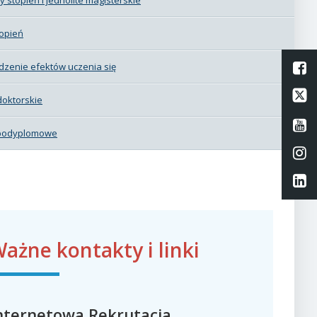
topień
L
dzenie efektów uczenia się
Li
doktorskie
Li
 podyplomowe
Li
Li
ażne kontakty i linki
nternetowa Rekrutacja