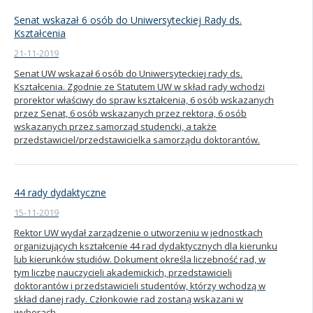
Senat wskazał 6 osób do Uniwersyteckiej Rady ds.
Kształcenia
21-11-2019
Senat UW wskazał 6 osób do Uniwersyteckiej rady ds.
Kształcenia. Zgodnie ze Statutem UW w skład rady wchodzi
prorektor właściwy do spraw kształcenia, 6 osób wskazanych
przez Senat, 6 osób wskazanych przez rektora, 6 osób
wskazanych przez samorząd studencki, a także
przedstawiciel/przedstawicielka samorządu doktorantów.
44 rady dydaktyczne
15-11-2019
Rektor UW wydał zarządzenie o utworzeniu w jednostkach
organizujących kształcenie 44 rad dydaktycznych dla kierunku
lub kierunków studiów. Dokument określa liczebność rad, w
tym liczbę nauczycieli akademickich, przedstawicieli
doktorantów i przedstawicieli studentów, którzy wchodzą w
skład danej rady. Członkowie rad zostaną wskazani w
wyborach.