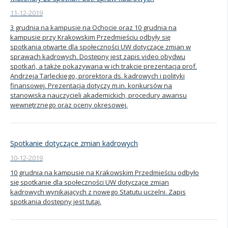
11-12-2019
3 grudnia na kampusie na Ochocie oraz 10 grudnia na
kampusie przy Krakowskim Przedmieściu odbyły się
spotkania otwarte dla społeczności UW dotyczące zmian w
sprawach kadrowych. Dostępny jest zapis video obydwu
spotkań, a także pokazywana w ich trakcie prezentacja prof.
Andrzeja Tarleckiego, prorektora ds. kadrowych i polityki
finansowej. Prezentacja dotyczy m.in. konkursów na
stanowiska nauczycieli akademickich, procedury awansu
wewnętrznego oraz oceny okresowej.
Spotkanie dotyczące zmian kadrowych
10-12-2019
10 grudnia na kampusie na Krakowskim Przedmieściu odbyło
się spotkanie dla społeczności UW dotyczące zmian
kadrowych wynikających z nowego Statutu uczelni. Zapis
spotkania dostępny jest tutaj.