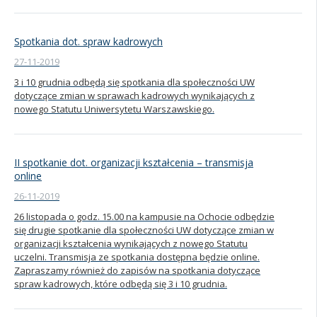
Spotkania dot. spraw kadrowych
27-11-2019
3 i 10 grudnia odbędą się spotkania dla społeczności UW
dotyczące zmian w sprawach kadrowych wynikających z
nowego Statutu Uniwersytetu Warszawskiego.
II spotkanie dot. organizacji kształcenia – transmisja
online
26-11-2019
26 listopada o godz. 15.00 na kampusie na Ochocie odbędzie
się drugie spotkanie dla społeczności UW dotyczące zmian w
organizacji kształcenia wynikających z nowego Statutu
uczelni. Transmisja ze spotkania dostępna będzie online.
Zapraszamy również do zapisów na spotkania dotyczące
spraw kadrowych, które odbędą się 3 i 10 grudnia.