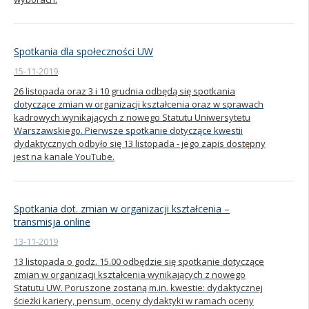
Spotkania dla społeczności UW
15-11-2019
26 listopada oraz 3 i 10 grudnia odbędą się spotkania
dotyczące zmian w organizacji kształcenia oraz w sprawach
kadrowych wynikających z nowego Statutu Uniwersytetu
Warszawskiego. Pierwsze spotkanie dotyczące kwestii
dydaktycznych odbyło się 13 listopada - jego zapis dostępny
jest na kanale YouTube.
Spotkania dot. zmian w organizacji kształcenia –
transmisja online
13-11-2019
13 listopada o godz. 15.00 odbędzie się spotkanie dotyczące
zmian w organizacji kształcenia wynikających z nowego
Statutu UW. Poruszone zostaną m.in. kwestie: dydaktycznej
ścieżki kariery, pensum, oceny dydaktyki w ramach oceny