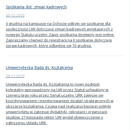
Spotkania dot. zmian kadrowych
03-12-2019
3 grudnia na kampusie na Ochocie odbyło się spotkanie dla
społeczności UW dotyczące zmian kadrowych wynikających z
nowego Statutu uczelni. Zapis spotkania dostępny jest online.
Zapraszamy również do rejestracji na II spotkanie dotyczące
spraw kadrowych, które odbędzie się 10 grudnia.
Uniwersytecka Rada ds. Kształcenia
28-11-2019
Uniwersytecka Rada ds. Kształcenia to nowy podmiot
kolegialny wprowadzony na UW przez Statut uchwalony w
czerwcu tego roku przez Senat uczelni. URK zajmuje się
koordynowaniem i monitorowaniem działań strategicznych w
obszarze kształcenia. Czuwa nad realizacją bieżącej polityki
uniwersytetu w zakresie dydaktyki, rekrutacji i organizacji
studiów. 27 listopada rektor UW wydał obwieszczenie o
ogłoszeniu składu URK.