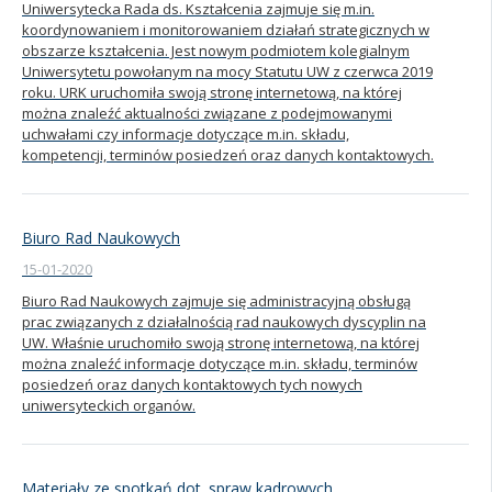
Uniwersytecka Rada ds. Kształcenia zajmuje się m.in.
koordynowaniem i monitorowaniem działań strategicznych w
Kandydat
obszarze kształcenia. Jest nowym podmiotem kolegialnym
Uniwersytetu powołanym na mocy Statutu UW z czerwca 2019
roku. URK uruchomiła swoją stronę internetową, na której
Absolwent
można znaleźć aktualności związane z podejmowanymi
uchwałami czy informacje dotyczące m.in. składu,
kompetencji, terminów posiedzeń oraz danych kontaktowych.
Biuro Rad Naukowych
15-01-2020
Biuro Rad Naukowych zajmuje się administracyjną obsługą
prac związanych z działalnością rad naukowych dyscyplin na
UW. Właśnie uruchomiło swoją stronę internetową, na której
można znaleźć informacje dotyczące m.in. składu, terminów
posiedzeń oraz danych kontaktowych tych nowych
uniwersyteckich organów.
Materiały ze spotkań dot. spraw kadrowych