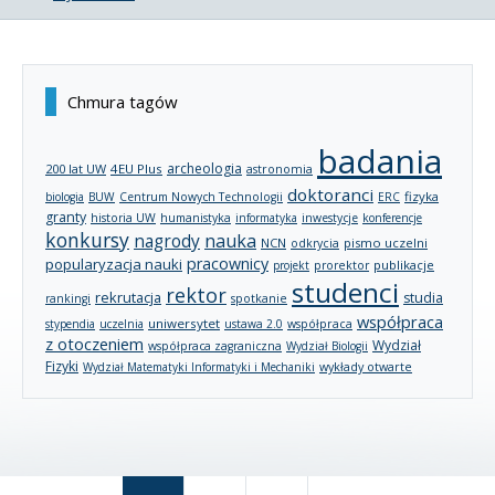
Chmura tagów
badania
archeologia
200 lat UW
4EU Plus
astronomia
doktoranci
fizyka
biologia
BUW
Centrum Nowych Technologii
ERC
granty
historia UW
humanistyka
informatyka
inwestycje
konferencje
konkursy
nagrody
nauka
NCN
pismo uczelni
odkrycia
pracownicy
popularyzacja nauki
publikacje
projekt
prorektor
studenci
rektor
rekrutacja
studia
rankingi
spotkanie
współpraca
uniwersytet
stypendia
uczelnia
ustawa 2.0
współpraca
z otoczeniem
Wydział
współpraca zagraniczna
Wydział Biologii
Fizyki
wykłady otwarte
Wydział Matematyki Informatyki i Mechaniki