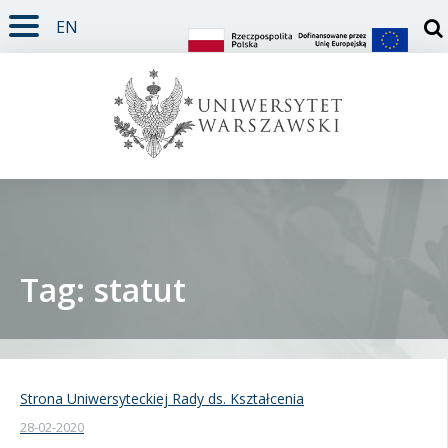
EN
TREŚĆ STRONY
MENU GŁÓWNE
WYSZUKIWARKA
SOCIAL MEDIA
STOPKA STRONY
Otw
Tag: statut
Student
Doktorant
Strona Uniwersyteckiej Rady ds. Kształcenia
28-02-2020
Pracownik