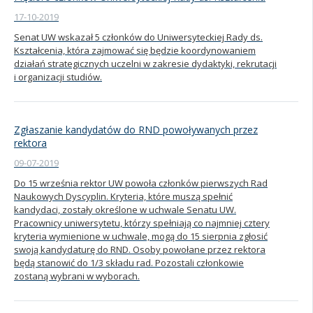
17-10-2019
Senat UW wskazał 5 członków do Uniwersyteckiej Rady ds.
Kształcenia, która zajmować się będzie koordynowaniem
działań strategicznych uczelni w zakresie dydaktyki, rekrutacji
i organizacji studiów.
Zgłaszanie kandydatów do RND powoływanych przez
rektora
09-07-2019
Do 15 września rektor UW powoła członków pierwszych Rad
Naukowych Dyscyplin. Kryteria, które muszą spełnić
kandydaci, zostały określone w uchwale Senatu UW.
Pracownicy uniwersytetu, którzy spełniają co najmniej cztery
kryteria wymienione w uchwale, mogą do 15 sierpnia zgłosić
swoją kandydaturę do RND. Osoby powołane przez rektora
będą stanowić do 1/3 składu rad. Pozostali członkowie
zostaną wybrani w wyborach.