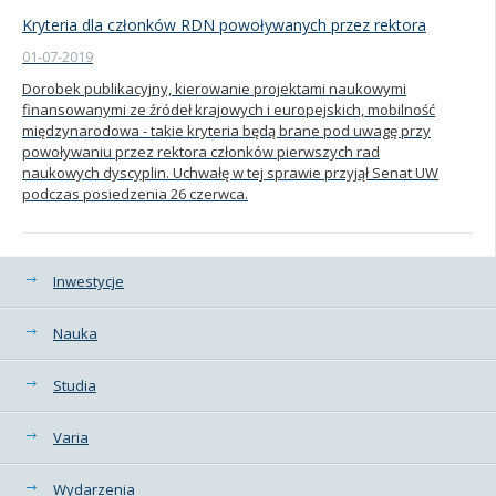
Kryteria dla członków RDN powoływanych przez rektora
01-07-2019
Dorobek publikacyjny, kierowanie projektami naukowymi
finansowanymi ze źródeł krajowych i europejskich, mobilność
międzynarodowa - takie kryteria będą brane pod uwagę przy
powoływaniu przez rektora członków pierwszych rad
naukowych dyscyplin. Uchwałę w tej sprawie przyjął Senat UW
podczas posiedzenia 26 czerwca.
Kategorie
Inwestycje
Nauka
Studia
Varia
Wydarzenia