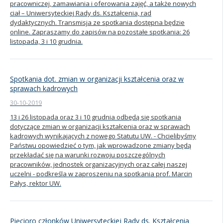
pracowniczej, zamawiania i oferowania zajęć, a także nowych
ciał – Uniwersyteckiej Rady ds. Kształcenia, rad
dydaktycznych. Transmisja ze spotkania dostępna będzie
online. Zapraszamy do zapisów na pozostałe spotkania: 26
listopada, 3 i 10 grudnia.
Spotkania dot. zmian w organizacji kształcenia oraz w
sprawach kadrowych
30-10-2019
13 i 26 listopada oraz 3 i 10 grudnia odbędą się spotkania
dotyczące zmian w organizacji kształcenia oraz w sprawach
kadrowych wynikających z nowego Statutu UW. - Chcielibyśmy
Państwu opowiedzieć o tym, jak wprowadzone zmiany będą
przekładać się na warunki rozwoju poszczególnych
pracowników, jednostek organizacyjnych oraz całej naszej
uczelni - podkreśla w zaproszeniu na spotkania prof. Marcin
Pałys, rektor UW.
Pięcioro członków Uniwersyteckiej Rady ds. Kształcenia