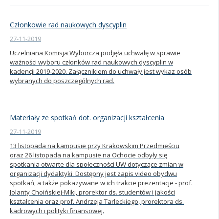
Członkowie rad naukowych dyscyplin
27-11-2019
Uczelniana Komisja Wyborcza podjęła uchwałę w sprawie
ważności wyboru członków rad naukowych dyscyplin w
kadencji 2019-2020. Załącznikiem do uchwały jest wykaz osób
wybranych do poszczególnych rad.
Materiały ze spotkań dot. organizacji kształcenia
27-11-2019
13 listopada na kampusie przy Krakowskim Przedmieściu
oraz 26 listopada na kampusie na Ochocie odbyły się
spotkania otwarte dla społeczności UW dotyczące zmian w
organizacji dydaktyki. Dostępny jest zapis video obydwu
spotkań, a także pokazywane w ich trakcie prezentacje - prof.
Jolanty Choińskiej-Miki, prorektor ds. studentów i jakości
kształcenia oraz prof. Andrzeja Tarleckiego, prorektora ds.
kadrowych i polityki finansowej.