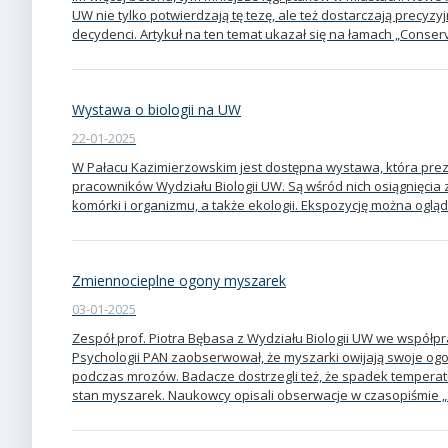
UW nie tylko potwierdzają tę tezę, ale też dostarczają precyz
decydenci. Artykuł na ten temat ukazał się na łamach „Conserv
Wystawa o biologii na UW
22-01-2025
W Pałacu Kazimierzowskim jest dostępna wystawa, która pr
pracowników Wydziału Biologii UW. Są wśród nich osiągnięcia z 
komórki i organizmu, a także ekologii. Ekspozycję można oglą
Zmiennocieplne ogony myszarek
03-01-2025
Zespół prof. Piotra Bębasa z Wydziału Biologii UW we współpra
Psychologii PAN zaobserwował, że myszarki owijają swoje ogo
podczas mrozów. Badacze dostrzegli też, że spadek tempera
stan myszarek. Naukowcy opisali obserwacje w czasopiśmie „Sc