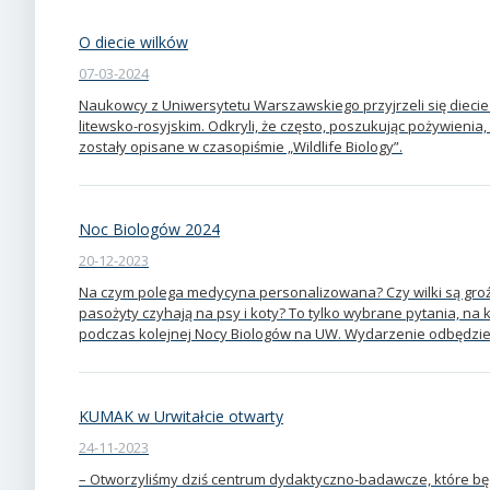
O diecie wilków
07-03-2024
Naukowcy z Uniwersytetu Warszawskiego przyjrzeli się diecie
litewsko-rosyjskim. Odkryli, że często, poszukując pożywienia,
zostały opisane w czasopiśmie „Wildlife Biology”.
Noc Biologów 2024
20-12-2023
Na czym polega medycyna personalizowana? Czy wilki są groź
pasożyty czyhają na psy i koty? To tylko wybrane pytania, n
podczas kolejnej Nocy Biologów na UW. Wydarzenie odbędzie 
KUMAK w Urwitałcie otwarty
24-11-2023
– Otworzyliśmy dziś centrum dydaktyczno-badawcze, które bę