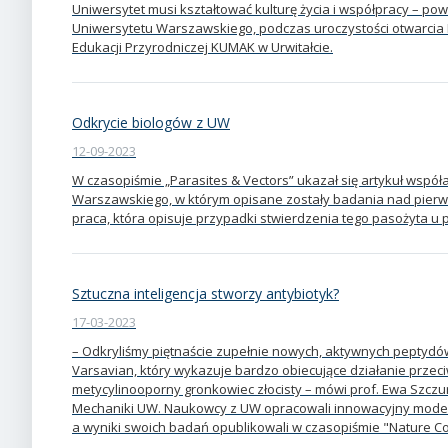
Uniwersytet musi kształtować kulturę życia i współpracy – powi
Uniwersytetu Warszawskiego, podczas uroczystości otwarcia
Edukacji Przyrodniczej KUMAK w Urwitałcie.
Odkrycie biologów z UW
12-09-2023
W czasopiśmie „Parasites & Vectors” ukazał się artykuł wsp
Warszawskiego, w którym opisane zostały badania nad pierwo
praca, która opisuje przypadki stwierdzenia tego pasożyta u 
Sztuczna inteligencja stworzy antybiotyk?
17-03-2023
– Odkryliśmy piętnaście zupełnie nowych, aktywnych peptydów
Varsavian, który wykazuje bardzo obiecujące działanie przec
metycylinooporny gronkowiec złocisty – mówi prof. Ewa Szczur
Mechaniki UW. Naukowcy z UW opracowali innowacyjny model sz
a wyniki swoich badań opublikowali w czasopiśmie "Nature C