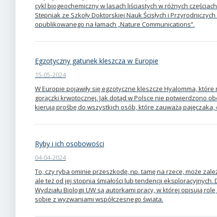
cykl biogeochemiczny w lasach liściastych w różnych częścia
Stępniak ze Szkoły Doktorskiej Nauk Ścisłych i Przyrodniczych
opublikowanego na łamach „Nature Communications”.
Egzotyczny gatunek kleszcza w Europie
15-05-2024
W Europie pojawiły się egzotyczne kleszcze Hyalomma, które 
gorączki krwotocznej. Jak dotąd w Polsce nie potwierdzono 
kierują prośbę do wszystkich osób, które zauważą pajęczaka, 
Ryby i ich osobowości
04-04-2024
To, czy ryba ominie przeszkodę, np. tamę na rzece, może zależ
ale też od jej stopnia śmiałości lub tendencji eksploracyjnych. D
Wydziału Biologii UW są autorkami pracy, w której opisują ro
sobie z wyzwaniami współczesnego świata.