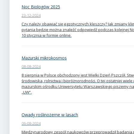
Noc Biologów 2025
23-12-2024
Czy należy obawiać się egzotycznych kleszczy? Jak zmiany kli
pytania będzie można znaleźć odpowiedź podczas kolejnej N
10 stycznia w formie online.
Mazurski mikrokosmos
08-08-2024
8 sierpnia w Polsce obchodzony jest Wielki Dzień Pszczół. Stw
środowiska, rolnictwa i bioróżnorodności. O tej ostatniej wie
mazurskim ośrodku Uniwersytetu Warszawskiego piszemy na
„UW”.
Owady roślinożerne w lasach
06-08-2024
Międzynarodowy zespół naukowców przeprowadził badania n