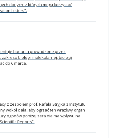
yjnych danych, z których mogą korzystać
ation Letters”.
ezentuje badania prowadzone przez
zakresu biologii molekularnej, biologii
dać do 6 marca.
cy z zespołem prof. Rafała Stryjka z Instytutu
ny wokół ciała, aby ogrzać ten wrażliwy organ
tury ogonów poniżej zera nie ma wpływu na
ientific Reports”.