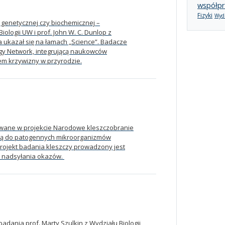
współpr
Fizyki
Wydz
– genetycznej czy biochemicznej –
ologii UW i prof. John W. C. Dunlop z
ia ukazał się na łamach „Science”. Badacze
gy Network, integrującą naukowców
em krzywizny w przyrodzie.
zowane w projekcie Narodowe kleszczobranie
ależą do patogennych mikroorganizmów
 Projekt badania kleszczy prowadzony jest
o nadsyłania okazów.
adania prof. Marty Szulkin z Wydziału Biologii