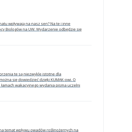
matu wpływają na nasz sen? Na te i inne
ocy Biologów na UW. Wydarzenie odbędzie się
orzenia te są niezwykle istotne dla
le można się dowiedzieć dzięki KUMAK-owi. O
 łamach wakacyjnego wydania pisma uczelni
a temat wpływu owadów roślinożernych na