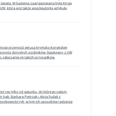
ch świata. W badania zaangażowana była Kinga
 UW, która jest także współautorką artykułu
mogą przenosić wirusa krymsko-kongijskiej
obecności dorosłych osobników. Naukowcy z UW
o zgłaszanie im takich przypadków.
eć nie tylko od gatunku, do którego należy,
r hab. Barbara Pietrzak i Alicja Fudali z
lę osobowości ryb, w tym ich sposobów radzenia