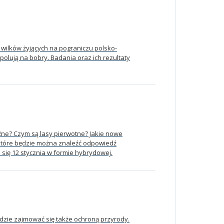
 wilków żyjących na pograniczu polsko-
 polują na bobry. Badania oraz ich rezultaty
ne? Czym są lasy pierwotne? Jakie nowe
a które będzie można znaleźć odpowiedź
się 12 stycznia w formie hybrydowej.
dzie zajmować się także ochroną przyrody.