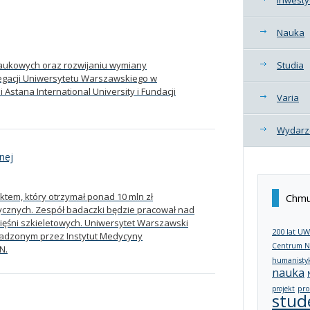
Nauka
aukowych oraz rozwijaniu wymiany
Studia
legacji Uniwersytetu Warszawskiego w
Astana International University i Fundacji
Varia
Wydarz
nej
ektem, który otrzymał ponad 10 mln zł
Chmu
cznych. Zespół badaczki będzie pracował nad
ęśni szkieletowych. Uniwersytet Warszawski
200 lat UW
wadzonym przez Instytut Medycyny
Centrum N
N.
humanisty
nauka
projekt
pro
stud