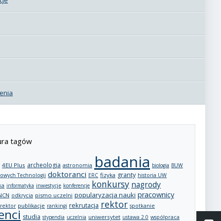
enia
ra tagów
badania
archeologia
4EU Plus
astronomia
biologia
BUW
doktoranci
granty
fizyka
owych Technologii
ERC
historia UW
konkursy
nagrody
ka
informatyka
inwestycje
konferencje
pracownicy
popularyzacja nauki
NCN
pismo uczelni
odkrycia
rektor
rekrutacja
publikacje
rektor
rankingi
spotkanie
enci
studia
uniwersytet
stypendia
uczelnia
ustawa 2.0
współpraca