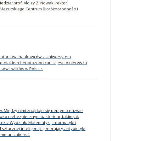
edział prof. Alojzy Z. Nowak, rektor
 Mazurskiego Centrum Bioróżnorodności i
ółautorstwa naukowców z Uniwersytetu
tniakiem Hepatozoon canis. Jest to pierwsza
psów i wilków w Polsce.
. Między nimi znajduje się peptyd o nazwie
iwko niebezpiecznym bakteriom, takim jak
ek z Wydziału Matematyki, Informatyki i
tucznej inteligencji generujący antybiotyki,
ommunications".