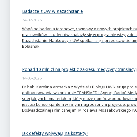
Badacze z UW w Kazachstanie
24-07-2026
Wspólne badania terenowe, rozmowy o nowych projektach n
pracowników i studentów znalazły się w programie wizyty de
Kazachstanie. Naukowcy z UW spotkali się z przedstawicielami 
Bolashak.
Ponad 10 mln zł na projekt z zakresu medycyny translacyj
14-05-2026
Dr hab. Karolina Archacka z Wydziału Biologii UW kieruje proj
dofinansowania w konkursie TRANSMED I Agencji Badań Medy
specjalnym biomateriałem, który może pomóc w odbudowie mi
jest też konsorcjantem w innym nagrodzonym projekcie, pro
Doświadczalnej i Klinicznej im. Mirosława Mossakowskiego PA
Jak defekty wpływają na kształty?