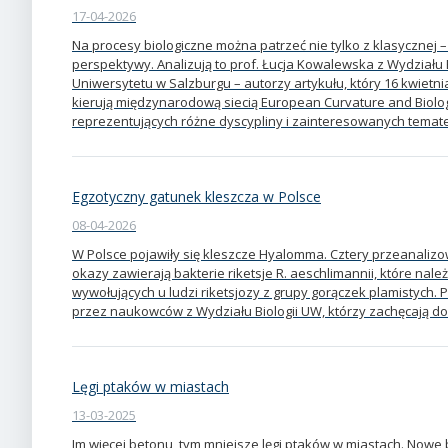
17-04-2026
Na procesy biologiczne można patrzeć nie tylko z klasycznej 
perspektywy. Analizują to prof. Łucja Kowalewska z Wydziału Bi
Uniwersytetu w Salzburgu – autorzy artykułu, który 16 kwietn
kierują międzynarodową siecią European Curvature and Biolo
reprezentujących różne dyscypliny i zainteresowanych temat
Egzotyczny gatunek kleszcza w Polsce
08-04-2026
W Polsce pojawiły się kleszcze Hyalomma. Cztery przeanali
okazy zawierają bakterie riketsje R. aeschlimannii, które n
wywołujących u ludzi riketsjozy z grupy gorączek plamistych.
przez naukowców z Wydziału Biologii UW, którzy zachęcają d
Lęgi ptaków w miastach
13-03-2025
Im więcej betonu, tym mniejsze lęgi ptaków w miastach. Nowe b