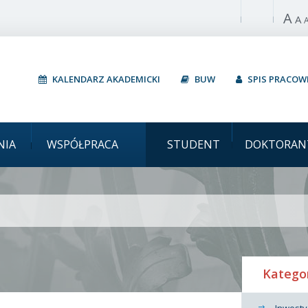
A
Włącz wysoki 
A
KALENDARZ AKADEMICKI
BUW
SPIS PRACO
Uniwersyte
NIA
WSPÓŁPRACA
STUDENT
DOKTORAN
Katego
Inwesty