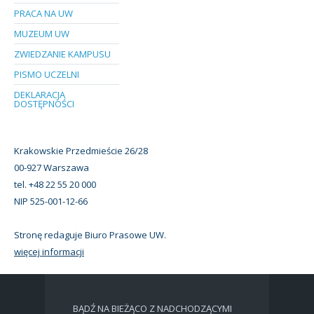
PRACA NA UW
MUZEUM UW
ZWIEDZANIE KAMPUSU
PISMO UCZELNI
DEKLARACJA
DOSTĘPNOŚCI
Krakowskie Przedmieście 26/28
00-927 Warszawa
tel. +48 22 55 20 000
NIP 525-001-12-66
Stronę redaguje Biuro Prasowe UW.
więcej informacji
BĄDŹ NA BIEŻĄCO Z NADCHODZĄCYMI