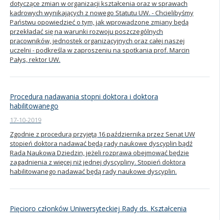
dotyczące zmian w organizacji kształcenia oraz w sprawach
kadrowych wynikających z nowego Statutu UW. - Chcielibyśmy
Państwu opowiedzieć o tym, jak wprowadzone zmiany będą
przekładać się na warunki rozwoju poszczególnych
pracowników, jednostek organizacyjnych oraz całej naszej
uczelni - podkreśla w zaproszeniu na spotkania prof. Marcin
Pałys, rektor UW.
Procedura nadawania stopni doktora i doktora
habilitowanego
17-10-2019
Zgodnie z procedurą przyjętą 16 października przez Senat UW
stopień doktora nadawać będą rady naukowe dyscyplin bądź
Rada Naukowa Dziedzin, jeżeli rozprawa obejmować będzie
zagadnienia z więcej niż jednej dyscypliny. Stopień doktora
habilitowanego nadawać będą rady naukowe dyscyplin.
Pięcioro członków Uniwersyteckiej Rady ds. Kształcenia