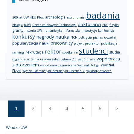
badania
archeologia
200 lat UW
4EU Plus
astronomia
doktoranci
fizyka
biologia
BUW
Centrum Nowych Technologii
ERC
granty
historia UW
humanistyka
informatyka
inwestycje
konferencje
konkursy
nagrody
nauka
NCN
pismo uczelni
odkrycia
pracownicy
popularyzacja nauki
publikacje
projekt
prorektor
studenci
rektor
rekrutacja
studia
rankingi
spotkanie
współpraca
uniwersytet
stypendia
uczelnia
ustawa 2.0
współpraca
z otoczeniem
Wydział
współpraca zagraniczna
Wydział Biologii
Fizyki
wykłady otwarte
Wydział Matematyki Informatyki i Mechaniki
1
2
3
4
5
6
>
Władze UW