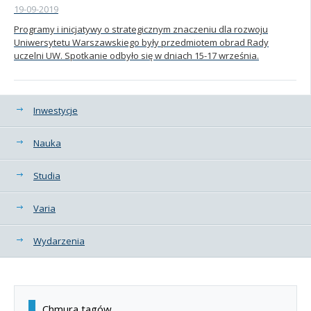
19-09-2019
Programy i inicjatywy o strategicznym znaczeniu dla rozwoju
Uniwersytetu Warszawskiego były przedmiotem obrad Rady
uczelni UW. Spotkanie odbyło się w dniach 15-17 września.
Kategorie
Inwestycje
Nauka
Studia
Varia
Wydarzenia
Chmura tagów