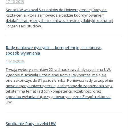
17-10-2019
Senat UW wskazał 5 członków do Uniwersyteckiej Rady ds.
Kształcenia, która zajmować się będzie koordynowaniem
działań strategicznych uczelni w zakresie dydaktyki, rekrutacji
i organizacji studiów.
Rady naukowe dyscyplin – kompetencje, liczebność,
sposób wyłaniania
14-10-2019
Trwają wybory członków 22 rad naukowych dyscyplin na UW.
Zgodnie z uchwałą Uczelnianej Komisji Wyborczej mają się
one zakończyć do 31 października. Ponieważ rady to zupełnie
nowe organy uniwersyteckie, zachęcamy do zapoznania się z
tekstem na temat rad (ich kompetencji, liczebności oraz
sposobu wyłaniania) przygotowanym przez Zespół rektorski
UW.
Spotkanie Rady uczelni UW