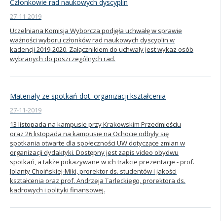
Członkowie rad naukowych dyscyplin
27-11-2019
Uczelniana Komisja Wyborcza podjęła uchwałę w sprawie
ważności wyboru członków rad naukowych dyscyplin w
kadencji 2019-2020. Załącznikiem do uchwały jest wykaz osób
wybranych do poszczególnych rad.
Materiały ze spotkań dot. organizacji kształcenia
27-11-2019
13 listopada na kampusie przy Krakowskim Przedmieściu
oraz 26 listopada na kampusie na Ochocie odbyły się
spotkania otwarte dla społeczności UW dotyczące zmian w
organizacji dydaktyki. Dostępny jest zapis video obydwu
spotkań, a także pokazywane w ich trakcie prezentacje - prof.
Jolanty Choińskiej-Miki, prorektor ds. studentów i jakości
kształcenia oraz prof. Andrzeja Tarleckiego, prorektora ds.
kadrowych i polityki finansowej.