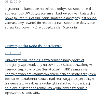
03-12-2019
3 grudnia na kampusie na Ochocie odbyło się spotkanie dla
społeczności UW dotyczące zmian kadrowych wynikających z
nowego Statutu uczelni. Zapis spotkania dostępny jest online.
Zapraszamy również do rejestracji na II spotkanie dotyczące
spraw kadrowych, które odbędzie się 10 grudnia.
Uniwersytecka Rada ds. Kształcenia
28-11-2019
Uniwersytecka Rada ds. Kształcenia to nowy podmiot
kolegialny wprowadzony na UW przez Statut uchwalony w
czerwcu tego roku przez Senat uczelni. URK zajmuje się
koordynowaniem i monitorowaniem działań strategicznych w
obszarze kształcenia. Czuwa nad realizacją bieżącej polityki
uniwersytetu w zakresie dydaktyki, rekrutacji i organizacji
studiów. 27 listopada rektor UW wydał obwieszczenie o
ogłoszeniu składu URK.