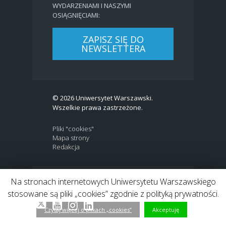
WYDARZENIAMI I NASZYMI
OSIĄGNIĘCIAMI:
ZAPISZ SIĘ DO
NEWSLETTERA
© 2026 Uniwersytet Warszawski.
Wszelkie prawa zastrzeżone.
Pliki "cookies"
Mapa strony
Redakcja
Na stronach internetowych Uniwersytetu Warszawskiego
BIP
|
EN
stosowane są pliki „cookies” zgodnie z polityką prywatności.
Link to Twitter profile
Link do profilu Facebook
Link do kanału Youtube
Link do profilu Instagram
Link do profilu LinkedIn
Czytaj więcej o plikach „cookies”
Akceptuję