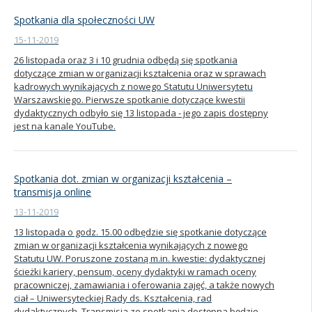
Spotkania dla społeczności UW
15-11-2019
26 listopada oraz 3 i 10 grudnia odbędą się spotkania
dotyczące zmian w organizacji kształcenia oraz w sprawach
kadrowych wynikających z nowego Statutu Uniwersytetu
Warszawskiego. Pierwsze spotkanie dotyczące kwestii
dydaktycznych odbyło się 13 listopada - jego zapis dostępny
jest na kanale YouTube.
Spotkania dot. zmian w organizacji kształcenia –
transmisja online
13-11-2019
13 listopada o godz. 15.00 odbędzie się spotkanie dotyczące
zmian w organizacji kształcenia wynikających z nowego
Statutu UW. Poruszone zostaną m.in. kwestie: dydaktycznej
ścieżki kariery, pensum, oceny dydaktyki w ramach oceny
pracowniczej, zamawiania i oferowania zajęć, a także nowych
ciał – Uniwersyteckiej Rady ds. Kształcenia, rad
dydaktycznych. Transmisja ze spotkania dostępna będzie