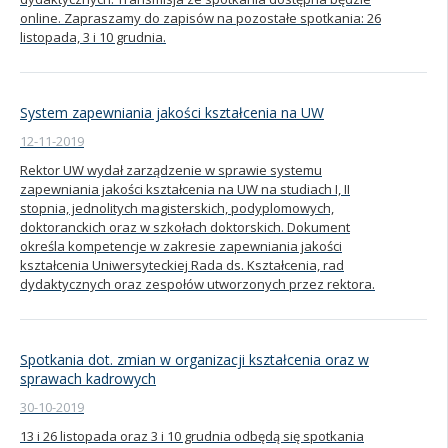
online. Zapraszamy do zapisów na pozostałe spotkania: 26
listopada, 3 i 10 grudnia.
System zapewniania jakości kształcenia na UW
12-11-2019
Rektor UW wydał zarządzenie w sprawie systemu
zapewniania jakości kształcenia na UW na studiach I, II
stopnia, jednolitych magisterskich, podyplomowych,
doktoranckich oraz w szkołach doktorskich. Dokument
określa kompetencje w zakresie zapewniania jakości
kształcenia Uniwersyteckiej Rada ds. Kształcenia, rad
dydaktycznych oraz zespołów utworzonych przez rektora.
Spotkania dot. zmian w organizacji kształcenia oraz w
sprawach kadrowych
30-10-2019
13 i 26 listopada oraz 3 i 10 grudnia odbędą się spotkania