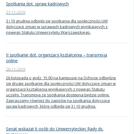
Spotkania dot. spraw kadrowych
27-11-2019
3 i 10 grudnia odbędą się spotkania dla społeczności UW
dotyczące zmian w sprawach kadrowych wynikających z
nowego Statutu Uniwersytetu Warszawskiego.
II spotkanie dot. organizacji kształcenia – transmisja
online
26-11-2019
26 listopada o godz. 15.00 na kampusie na Ochocie odbędzie
się drugie spotkanie dla społeczności UW dotyczące zmian w
organizacji kształcenia wynikających z nowego Statutu
uczelni. Transmisja ze spotkania dostępna będzie online.
Zapraszamy również do zapisów na spotkania dotyczące
spraw kadrowych, które odbędą się 3 i 10 grudnia.
Senat wskazał 6 osób do Uniwersyteckiej Rady ds.