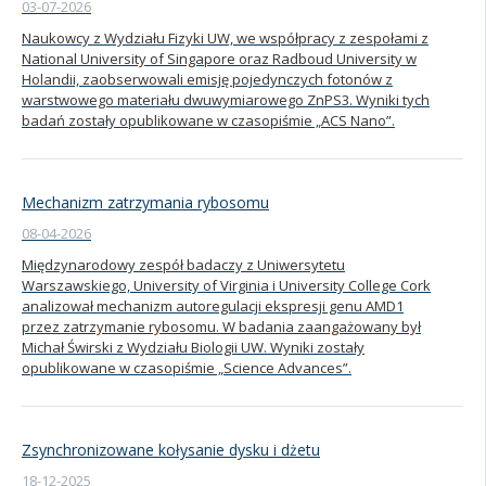
03-07-2026
Naukowcy z Wydziału Fizyki UW, we współpracy z zespołami z
National University of Singapore oraz Radboud University w
Holandii, zaobserwowali emisję pojedynczych fotonów z
warstwowego materiału dwuwymiarowego ZnPS3. Wyniki tych
badań zostały opublikowane w czasopiśmie „ACS Nano”.
Mechanizm zatrzymania rybosomu
08-04-2026
Międzynarodowy zespół badaczy z Uniwersytetu
Warszawskiego, University of Virginia i University College Cork
analizował mechanizm autoregulacji ekspresji genu AMD1
przez zatrzymanie rybosomu. W badania zaangażowany był
Michał Świrski z Wydziału Biologii UW. Wyniki zostały
opublikowane w czasopiśmie „Science Advances”.
Zsynchronizowane kołysanie dysku i dżetu
18-12-2025