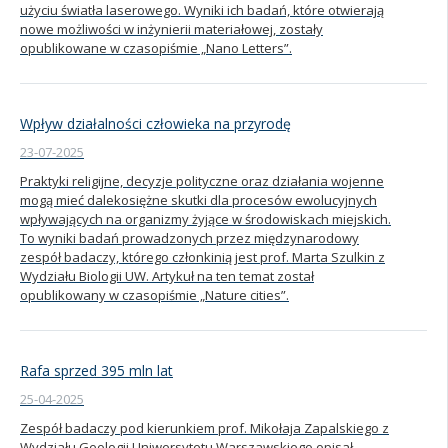
użyciu światła laserowego. Wyniki ich badań, które otwierają
nowe możliwości w inżynierii materiałowej, zostały
opublikowane w czasopiśmie „Nano Letters”.
Wpływ działalności człowieka na przyrodę
23-07-2025
Praktyki religijne, decyzje polityczne oraz działania wojenne
mogą mieć dalekosiężne skutki dla procesów ewolucyjnych
wpływających na organizmy żyjące w środowiskach miejskich.
To wyniki badań prowadzonych przez międzynarodowy
zespół badaczy, którego członkinią jest prof. Marta Szulkin z
Wydziału Biologii UW. Artykuł na ten temat został
opublikowany w czasopiśmie „Nature cities”.
Rafa sprzed 395 mln lat
25-04-2025
Zespół badaczy pod kierunkiem prof. Mikołaja Zapalskiego z
Wydziału Geologii Uniwersytetu Warszawskiego opisał