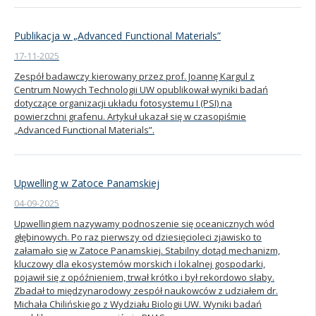
Publikacja w „Advanced Functional Materials”
17-11-2025
Zespół badawczy kierowany przez prof. Joannę Kargul z
Centrum Nowych Technologii UW opublikował wyniki badań
dotyczące organizacji układu fotosystemu I (PSI) na
powierzchni grafenu. Artykuł ukazał się w czasopiśmie
„Advanced Functional Materials”.
Upwelling w Zatoce Panamskiej
04-09-2025
Upwellingiem nazywamy podnoszenie się oceanicznych wód
głębinowych. Po raz pierwszy od dziesięcioleci zjawisko to
załamało się w Zatoce Panamskiej. Stabilny dotąd mechanizm,
kluczowy dla ekosystemów morskich i lokalnej gospodarki,
pojawił się z opóźnieniem, trwał krótko i był rekordowo słaby.
Zbadał to międzynarodowy zespół naukowców z udziałem dr.
Michała Chilińskiego z Wydziału Biologii UW. Wyniki badań