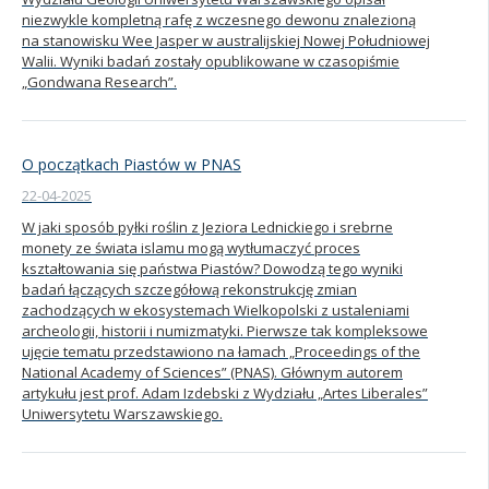
niezwykle kompletną rafę z wczesnego dewonu znalezioną
na stanowisku Wee Jasper w australijskiej Nowej Południowej
Walii. Wyniki badań zostały opublikowane w czasopiśmie
„Gondwana Research”.
O początkach Piastów w PNAS
22-04-2025
W jaki sposób pyłki roślin z Jeziora Lednickiego i srebrne
monety ze świata islamu mogą wytłumaczyć proces
kształtowania się państwa Piastów? Dowodzą tego wyniki
badań łączących szczegółową rekonstrukcję zmian
zachodzących w ekosystemach Wielkopolski z ustaleniami
archeologii, historii i numizmatyki. Pierwsze tak kompleksowe
ujęcie tematu przedstawiono na łamach „Proceedings of the
National Academy of Sciences” (PNAS). Głównym autorem
artykułu jest prof. Adam Izdebski z Wydziału „Artes Liberales”
Uniwersytetu Warszawskiego.