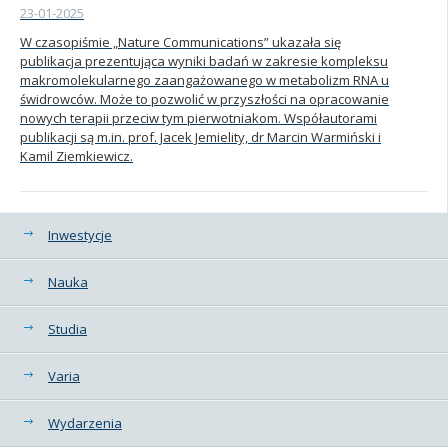
23-01-2025
W czasopiśmie „Nature Communications” ukazała się
publikacja prezentująca wyniki badań w zakresie kompleksu
makromolekularnego zaangażowanego w metabolizm RNA u
świdrowców. Może to pozwolić w przyszłości na opracowanie
nowych terapii przeciw tym pierwotniakom. Współautorami
publikacji są m.in. prof. Jacek Jemielity, dr Marcin Warmiński i
Kamil Ziemkiewicz.
Kategorie
Inwestycje
Nauka
Studia
Varia
Wydarzenia