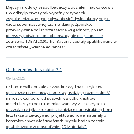
Międzynarodowy zespół badaczy z udziałem naukowców z
UW odkrył pierwszy tak wyraźny przypadek
zsynchronizowanego „kołysania się” dysku akrecyjnego i
dżetu supermasywnej czarnej dziury. Zjawisko,
przewidywane od lat przez teorię względności, po raz
pierwszy potwierdzono obserwacyjnie dzięki analizie
zdarzenia TDE AT2020afhd. Badania zostały opublikowane w
czasopiśmie „Science Advances”.
Od fulerenów do struktur 2D
09-12-2025
Dr hab. Nevill Gonzalez Szwacki z Wydziału Fizyki UW
opracował przełomowy model wyjaśniający różnorodność
nanostruktur boru, od pustych w środku klastrów
molekularnych po ultracienkie warstwy 2D. Odkrycie to
pozwala nie tylko zrozumieć istniejące nanostruktury boru,
lecz także przewidywać i projektować nowe materiały o
kontrolowanych właściwościach. Wyniki badań zostały
opublikowane w czasopiśmie „2D Materials”.