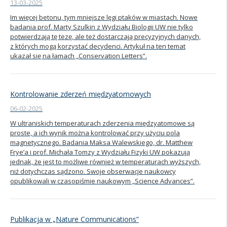
13-03-2025
Im więcej betonu, tym mniejsze lęgi ptaków w miastach. Nowe
badania prof. Marty Szulkin z Wydziału Biologii UW nie tylko
potwierdzają tę tezę, ale też dostarczają precyzyjnych danych,
z których mogą korzystać decydenci. Artykuł na ten temat
ukazał się na łamach „Conservation Letters”.
Kontrolowanie zderzeń międzyatomowych
06-02-2025
W ultraniskich temperaturach zderzenia międzyatomowe są
proste, a ich wynik można kontrolować przy użyciu pola
magnetycznego. Badania Maksa Walewskiego, dr. Matthew
Frye’a i prof. Michała Tomzy z Wydziału Fizyki UW pokazują
jednak, że jest to możliwe również w temperaturach wyższych,
niż dotychczas sądzono. Swoje obserwacje naukowcy
opublikowali w czasopiśmie naukowym „Science Advances”.
Publikacja w „Nature Communications”