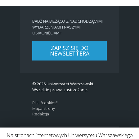
BĄDŹ NA BIEŻĄCO Z NADCHODZĄCYMI
WYDARZENIAMI I NASZYMI
OSIĄGNIĘCIAMI:
ZAPISZ SIĘ DO
NEWSLETTERA
© 2026 Uniwersytet Warszawski.
Wszelkie prawa zastrzeżone.
Pliki "cookies"
Mapa strony
Redakcja
Na stronach internetowych Uniwersytetu Warszawskiego
BIP
|
EN