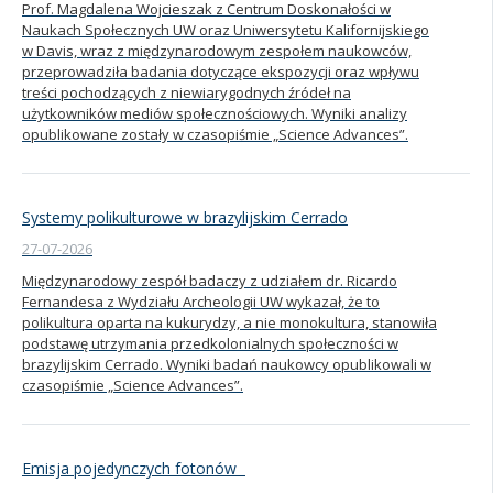
Prof. Magdalena Wojcieszak z Centrum Doskonałości w
Naukach Społecznych UW oraz Uniwersytetu Kalifornijskiego
Kandydat
w Davis, wraz z międzynarodowym zespołem naukowców,
przeprowadziła badania dotyczące ekspozycji oraz wpływu
treści pochodzących z niewiarygodnych źródeł na
Absolwent
użytkowników mediów społecznościowych. Wyniki analizy
opublikowane zostały w czasopiśmie „Science Advances”.
Systemy polikulturowe w brazylijskim Cerrado
27-07-2026
Międzynarodowy zespół badaczy z udziałem dr. Ricardo
Fernandesa z Wydziału Archeologii UW wykazał, że to
polikultura oparta na kukurydzy, a nie monokultura, stanowiła
podstawę utrzymania przedkolonialnych społeczności w
brazylijskim Cerrado. Wyniki badań naukowcy opublikowali w
czasopiśmie „Science Advances”.
Emisja pojedynczych fotonów