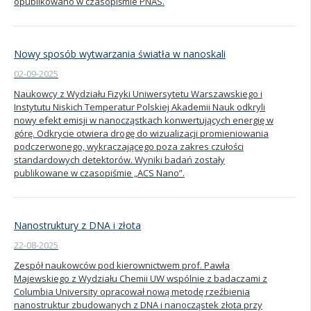
opublikowano w czasopiśmie PNAS.
Nowy sposób wytwarzania światła w nanoskali
02-09-2025
Naukowcy z Wydziału Fizyki Uniwersytetu Warszawskiego i
Instytutu Niskich Temperatur Polskiej Akademii Nauk odkryli
nowy efekt emisji w nanocząstkach konwertujących energię w
górę. Odkrycie otwiera drogę do wizualizacji promieniowania
podczerwonego, wykraczającego poza zakres czułości
standardowych detektorów. Wyniki badań zostały
publikowane w czasopiśmie „ACS Nano”.
Nanostruktury z DNA i złota
22-08-2025
Zespół naukowców pod kierownictwem prof. Pawła
Majewskiego z Wydziału Chemii UW wspólnie z badaczami z
Columbia University opracował nową metodę rzeźbienia
nanostruktur zbudowanych z DNA i nanocząstek złota przy