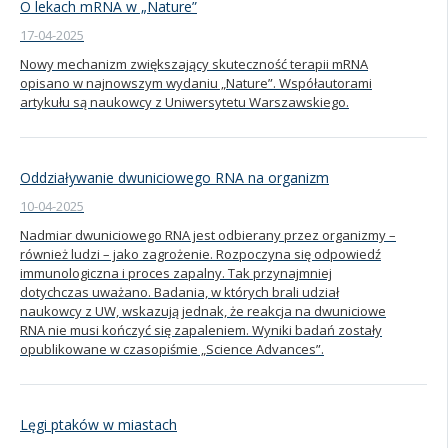
O lekach mRNA w „Nature”
17-04-2025
Nowy mechanizm zwiększający skuteczność terapii mRNA
opisano w najnowszym wydaniu „Nature”. Współautorami
artykułu są naukowcy z Uniwersytetu Warszawskiego.
Oddziaływanie dwuniciowego RNA na organizm
10-04-2025
Nadmiar dwuniciowego RNA jest odbierany przez organizmy –
również ludzi – jako zagrożenie. Rozpoczyna się odpowiedź
immunologiczna i proces zapalny. Tak przynajmniej
dotychczas uważano. Badania, w których brali udział
naukowcy z UW, wskazują jednak, że reakcja na dwuniciowe
RNA nie musi kończyć się zapaleniem. Wyniki badań zostały
opublikowane w czasopiśmie „Science Advances”.
Lęgi ptaków w miastach