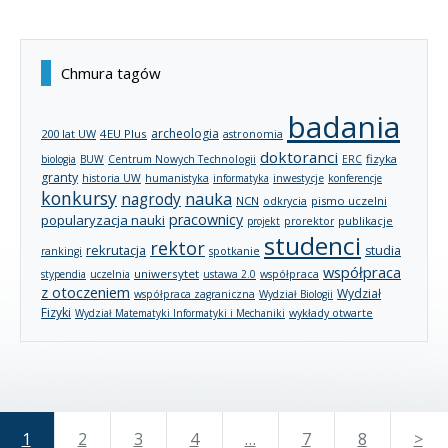
Chmura tagów
badania
archeologia
200 lat UW
4EU Plus
astronomia
doktoranci
fizyka
biologia
BUW
Centrum Nowych Technologii
ERC
granty
historia UW
humanistyka
informatyka
inwestycje
konferencje
konkursy
nagrody
nauka
NCN
pismo uczelni
odkrycia
pracownicy
popularyzacja nauki
publikacje
projekt
prorektor
studenci
rektor
rekrutacja
studia
rankingi
spotkanie
współpraca
uniwersytet
stypendia
uczelnia
ustawa 2.0
współpraca
z otoczeniem
Wydział
współpraca zagraniczna
Wydział Biologii
Fizyki
wykłady otwarte
Wydział Matematyki Informatyki i Mechaniki
1
2
3
4
…
7
8
>