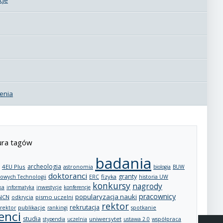
enia
ra tagów
badania
archeologia
4EU Plus
astronomia
biologia
BUW
doktoranci
granty
fizyka
owych Technologii
ERC
historia UW
konkursy
nagrody
ka
informatyka
inwestycje
konferencje
pracownicy
popularyzacja nauki
NCN
pismo uczelni
odkrycia
rektor
rekrutacja
publikacje
rektor
rankingi
spotkanie
enci
studia
uniwersytet
stypendia
uczelnia
ustawa 2.0
współpraca