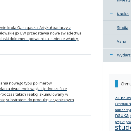
Nauka
enie króla Qaszqasza. Artykuł badaczy z
Studia
chałowskiego UW przedstawia nowe świadectwa
rabski dokument potwierdza istnienie władcy,
Varia
Wydarz
ania nowego typu polimerów
Chmu
łania dwutlenek węgla i jednocześnie
. Podczas takich reakcji skumulowany w
200 lat UW
c się substratem do produkcji organicznych
Centrum N
humanisty
nauka
projekt
pro
stud