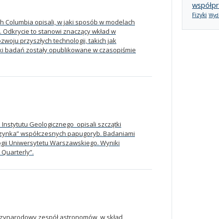
współpr
Fizyki
Wydz
sh Columbia opisali, w jaki sposób w modelach
Odkrycie to stanowi znaczący wkład w
oju przyszłych technologii, takich jak
i badań zostały opublikowane w czasopiśmie
nstytutu Geologicznego opisali szczątki
kuzynka” współczesnych papugoryb. Badaniami
ogii Uniwersytetu Warszawskiego. Wyniki
Quarterly”.
dzynarodowy zespół astronomów, w skład