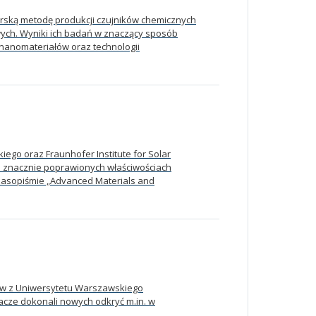
ską metodę produkcji czujników chemicznych
ych. Wyniki ich badań w znaczący sposób
 nanomateriałów oraz technologii
go oraz Fraunhofer Institute for Solar
 znacznie poprawionych właściwościach
zasopiśmie „Advanced Materials and
ów z Uniwersytetu Warszawskiego
cze dokonali nowych odkryć m.in. w