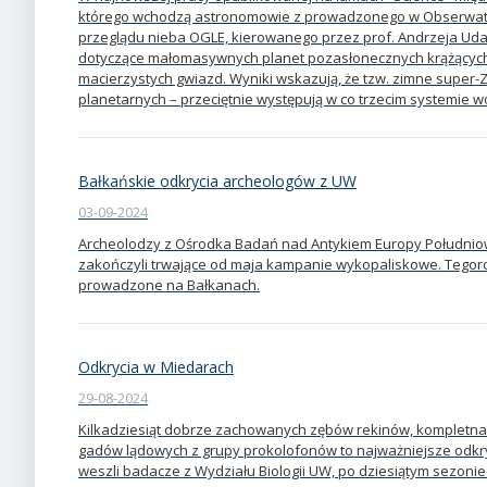
którego wchodzą astronomowie z prowadzonego w Obserwa
przeglądu nieba OGLE, kierowanego przez prof. Andrzeja Ud
dotyczące małomasywnych planet pozasłonecznych krążących
macierzystych gwiazd. Wyniki wskazują, że tzw. zimne supe
planetarnych – przeciętnie występują w co trzecim systemie w
Bałkańskie odkrycia archeologów z UW
03-09-2024
Archeolodzy z Ośrodka Badań nad Antykiem Europy Południ
zakończyli trwające od maja kampanie wykopaliskowe. Tegor
prowadzone na Bałkanach.
Odkrycia w Miedarach
29-08-2024
Kilkadziesiąt dobrze zachowanych zębów rekinów, kompletna
gadów lądowych z grupy prokolofonów to najważniejsze odkr
weszli badacze z Wydziału Biologii UW, po dziesiątym sezon