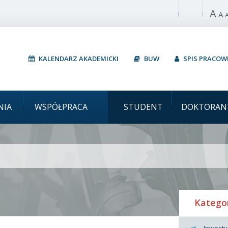
A
Włącz wysoki 
A
KALENDARZ AKADEMICKI
BUW
SPIS PRACO
Uniwersyte
NIA
WSPÓŁPRACA
STUDENT
DOKTORAN
Katego
Inwesty