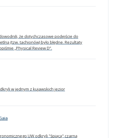
udowodnili, że dotychczasowe podejście do
tlną (tzw. tachionów) było błędne. Rezultaty
piśmie „Physical Review D”.
dkryli w jednym z kujawskich jezior
Gaia
ronomicznego UW odkryli "śpiącą" czarną