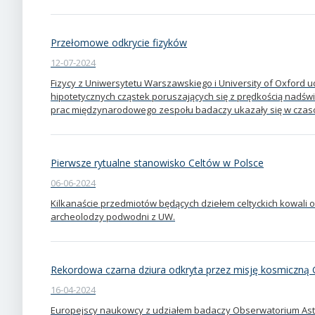
Przełomowe odkrycie fizyków
12-07-2024
Fizycy z Uniwersytetu Warszawskiego i University of Oxford 
hipotetycznych cząstek poruszających się z prędkością nadświe
prac międzynarodowego zespołu badaczy ukazały się w czaso
Pierwsze rytualne stanowisko Celtów w Polsce
06-06-2024
Kilkanaście przedmiotów będących dziełem celtyckich kowali o
archeolodzy podwodni z UW.
Rekordowa czarna dziura odkryta przez misję kosmiczną 
16-04-2024
Europejscy naukowcy z udziałem badaczy Obserwatorium Ast