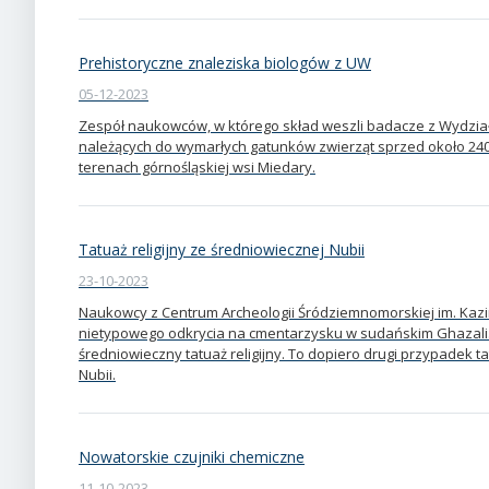
Prehistoryczne znaleziska biologów z UW
05-12-2023
Zespół naukowców, w którego skład weszli badacze z Wydziału
należących do wymarłych gatunków zwierząt sprzed około 240 
terenach górnośląskiej wsi Miedary.
Tatuaż religijny ze średniowiecznej Nubii
23-10-2023
Naukowcy z Centrum Archeologii Śródziemnomorskiej im. Kaz
nietypowego odkrycia na cmentarzysku w sudańskim Ghazali. 
średniowieczny tatuaż religijny. To dopiero drugi przypadek 
Nubii.
Nowatorskie czujniki chemiczne
11-10-2023