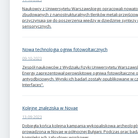
Naukowcy z Uniwersytetu Warszawskiego opracowali nowator
zbudowanych z nanostrukturalnych tlenków metali przejściow
przyczyniają się do poszerzenia wiedzy w dziedzinie syntezy
sensorycznych.
Nowa technologia ogniw fotowoltaicznych
09-10-2023
Zespół naukowców z Wydziału Fizyki Uniwersytetu Warszawskie
Energy zaprezentował perowskitowe ogniwa fotowoltaiczne o
antyodbiciowych. Wyniki ich badań zostały opublikowane w c
Interfaces”.
Kolejne znaleziska w Novae
13-09-2023
Dobiegła końca kolejna kampania wykopaliskowa archeolog
prowadzona w Novae w północnej Bułgarii. Podczas prac bada
kompleksach zabudowy wojskowej.