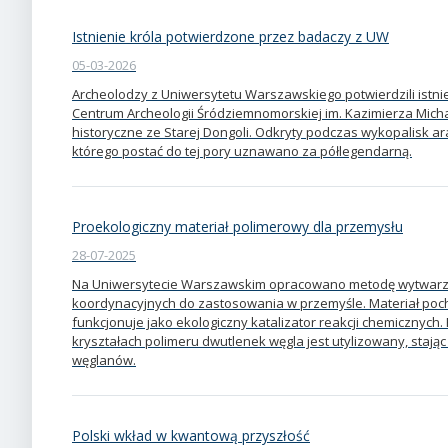
Istnienie króla potwierdzone przez badaczy z UW
05-03-2026
Archeolodzy z Uniwersytetu Warszawskiego potwierdzili istni
Centrum Archeologii Śródziemnomorskiej im. Kazimierza Mi
historyczne ze Starej Dongoli. Odkryty podczas wykopalisk a
którego postać do tej pory uznawano za półlegendarną.
Proekologiczny materiał polimerowy dla przemysłu
28-07-2025
Na Uniwersytecie Warszawskim opracowano metodę wytwarz
koordynacyjnych do zastosowania w przemyśle. Materiał poch
funkcjonuje jako ekologiczny katalizator reakcji chemicznych
kryształach polimeru dwutlenek węgla jest utylizowany, stają
węglanów.
Polski wkład w kwantową przyszłość