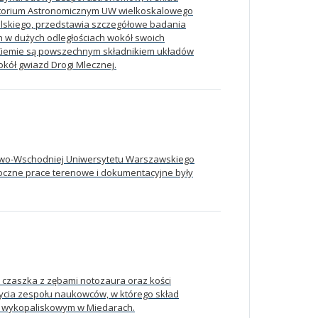
torium Astronomicznym UW wielkoskalowego
alskiego, przedstawia szczegółowe badania
 w dużych odległościach wokół swoich
r-Ziemie są powszechnym składnikiem układów
okół gwiazd Drogi Mlecznej.
owo-Wschodniej Uniwersytetu Warszawskiego
oczne prace terenowe i dokumentacyjne były
 czaszka z zębami notozaura oraz kości
ycia zespołu naukowców, w którego skład
ie wykopaliskowym w Miedarach.