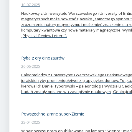
10-07-2025
Naukowcy z Uniwersytetu Warszawskiego i University of Briti
magnetycznych może powstać zjawisko „samotnego spinonu”. 
zrozumienie natury magnetyzmu i może mieć znaczenie dla rozw
komputery kwantowe czy nowe materiały magnetyczne. Wynik
„Physical Review Letters”.
Ryba z ery dinozaurów
26-06-2025
Paleontolodzy z Uniwersytetu Warszawskiego i Państwowego I
jurajskiej ryby promieniopłetwej z grupy pyknodontów. To „
kierował dr Daniel Tyborowski – paleontolog z Wydziału Geol
badań zostały opisane w czasopiśmie naukowym „Geological 
Powszechne zimne super-Ziemie
25-04-2025
W najnowszej pracy opublikowanej na łamach "Science" mię