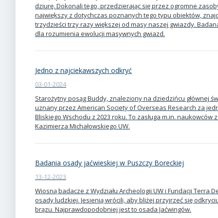
dziurę. Dokonali tego, przedzierając się przez ogromne zasoby
największy z dotychczas poznanych tego typu obiektów, znajdu
trzydzieści trzy razy większej od masy naszej gwiazdy. Bada
dla rozumienia ewolucji masywnych gwiazd.
Jedno z najciekawszych odkryć
03-01-2024
Starożytny posąg Buddy, znaleziony na dziedzińcu głównej świ
uznany przez American Society of Overseas Research za jed
Bliskiego Wschodu z 2023 roku. To zasługa m.in. naukowców z
Kazimierza Michałowskiego UW.
Badania osady jaćwieskiej w Puszczy Boreckiej
13-12-2023
Wiosną badacze z Wydziału Archeologii UW i Fundacji Terra De
osady ludzkiej. Jesienią wrócili, aby bliżej przyjrzeć się odkryc
brązu. Najprawdopodobniej jest to osada Jaćwingów.