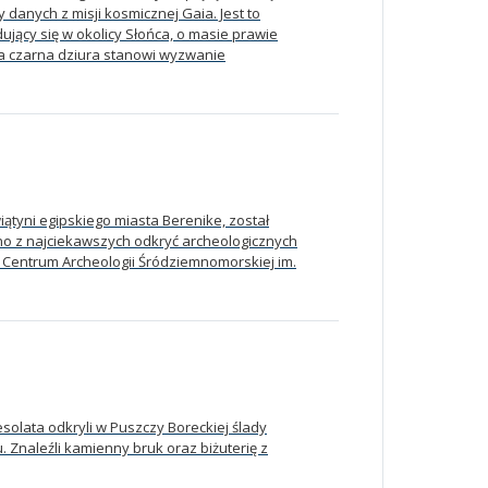
 danych z misji kosmicznej Gaia. Jest to
jący się w okolicy Słońca, o masie prawie
na czarna dziura stanowi wyzwanie
ątyni egipskiego miasta Berenike, został
no z najciekawszych odkryć archeologicznych
 Centrum Archeologii Śródziemnomorskiej im.
solata odkryli w Puszczy Boreckiej ślady
iu. Znaleźli kamienny bruk oraz biżuterię z