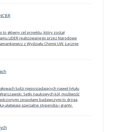
 NCBR
o główny cel projektu, który został
ramu LIDER realizowanego przez Narodowe
Hamankiewicz z Wydziału Chemii UW. Łącznie
iach
głowach ludzi nieposiadających nawet tytułu
t Warszawski. Setki naukowych kół, możliwość
iadczonymi zespołami badawczymi to droga
ą ułatwiają specjalne stypendia i granty.
nych