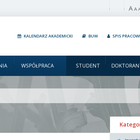
A
Włącz wysoki 
A
KALENDARZ AKADEMICKI
BUW
SPIS PRACO
Uniwersyt
NIA
WSPÓŁPRACA
STUDENT
DOKTORAN
Katego
Inwesty