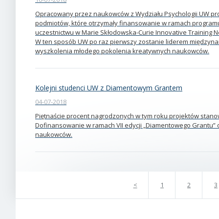
Opracowany przez naukowców z Wydziału Psychologii UW projek
podmiotów, które otrzymały finansowanie w ramach programu
uczestnictwu w Marie Skłodowska-Curie Innovative Training Ne
W ten sposób UW po raz pierwszy zostanie liderem międzyn
wyszkolenia młodego pokolenia kreatywnych naukowców.
Kolejni studenci UW z Diamentowym Grantem
04-07-2018
Piętnaście procent nagrodzonych w tym roku projektów stan
Dofinansowanie w ramach VII edycji „Diamentowego Grantu” o
naukowców.
<
1
2
3