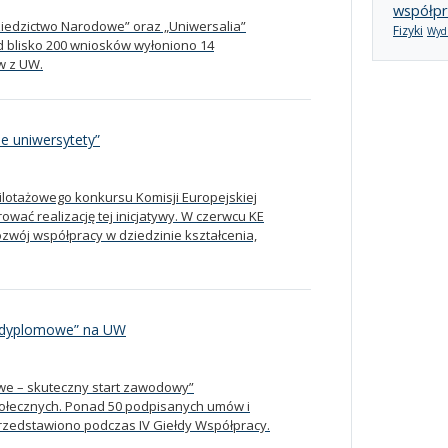
współpr
iedzictwo Narodowe” oraz „Uniwersalia”
Fizyki
Wydz
 blisko 200 wniosków wyłoniono 14
w z UW.
e uniwersytety”
pilotażowego konkursu Komisji Europejskiej
ować realizację tej inicjatywy. W czerwcu KE
ozwój współpracy w dziedzinie kształcenia,
e dyplomowe” na UW
owe – skuteczny start zawodowy”
ołecznych. Ponad 50 podpisanych umów i
przedstawiono podczas IV Giełdy Współpracy.