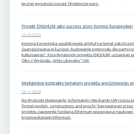
łącznej wysokości ponad 18 milionów euro.
Projekt ENGHUM jako success story Komisji Europejskiej
15-01-2019
Komisja Europejska opublikowała artykuł na temat zakończon
Zaangażowana w Europie: budowanie potencjału dla partycyp
kulturowego”. Koordynatorem projektu ENGHUM, uznanego prze
Olko z Wydziału „Artes Liberales” UW.
Inteligentne kontrakty tematem projektu wyróżnionego p
23-11-2018
Na Wydziale Matematyki, Informatyki i Mechaniki UW rozpoczęła 
formal models, constructions and proofs” kierowanego prze
projektu zapewniła fundacja Ethereum wspierająca naukowe i
kryptowalutowej Ethereum.