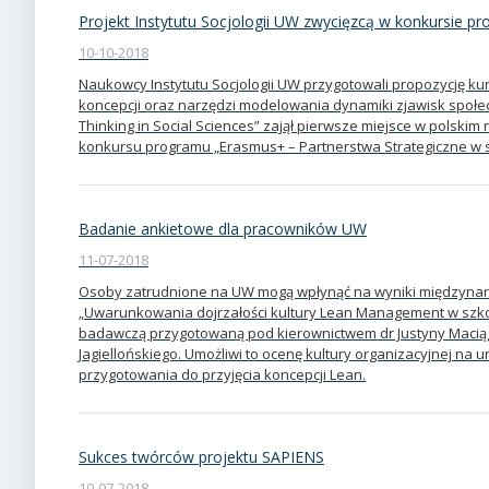
Projekt Instytutu Socjologii UW zwycięzcą w konkursie 
10-10-2018
Naukowcy Instytutu Socjologii UW przygotowali propozycję k
koncepcji oraz narzędzi modelowania dynamiki zjawisk społecz
Thinking in Social Sciences” zajął pierwsze miejsce w polsk
konkursu programu „Erasmus+ – Partnerstwa Strategiczne w 
Badanie ankietowe dla pracowników UW
11-07-2018
Osoby zatrudnione na UW mogą wpłynąć na wyniki międzyna
„Uwarunkowania dojrzałości kultury Lean Management w szko
badawczą przygotowaną pod kierownictwem dr Justyny Maciąg 
Jagiellońskiego. Umożliwi to ocenę kultury organizacyjnej na 
przygotowania do przyjęcia koncepcji Lean.
Sukces twórców projektu SAPIENS
10-07-2018