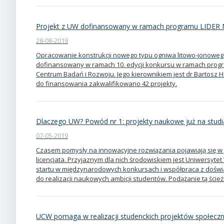
Projekt z UW dofinansowany w ramach programu LIDER
28-08-2019
Opracowanie konstrukcji nowego typu ogniwa litowo-jonowego t
dofinansowany w ramach 10. edycji konkursu w ramach prog
Centrum Badań i Rozwoju. Jego kierownikiem jest dr Bartosz 
do finansowania zakwalifikowano 42 projekty.
Dlaczego UW? Powód nr 1: projekty naukowe już na stud
07-05-2019
Czasem pomysły na innowacyjne rozwiązania pojawiają się w 
licencjata. Przyjaznym dla nich środowiskiem jest Uniwersyte
startu w międzynarodowych konkursach i współpraca z dośw
do realizacji naukowych ambicji studentów. Podążanie tą ścieżk
UCW pomaga w realizacji studenckich projektów społecz