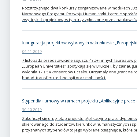
Rozstrzygnięto dwa konkursy zorganizowane w modułach „Dz
Narodowego Programu Rozwoju Humanistyki. Łącznie spośród
zwycięskich projektów, w tym trzy zgłoszone przez naukowcó
Inauguracja projektów wybranych w konkursie „Europejski
04-11-2019
7 listopada przedstawiciele sojuszu 4EU+ i innych laureatów 
„European Universities” spotykają się w Brukseli, by zainaugur
wyłoniła 17 z 54 konsorcjów uczelni. Otrzymały one grant na r
badań, transferu technologii oraz mobilności.
Stypendia i umowy w ramach projektu „Aplikacyjne prac
30-10-2019
Zakończył się drugi etap projektu „Aplikacyjne prace dyplom
skierowanego do studentów kierunków humanistycznych i sp
przyznanych stypendiów to jego wybrane osiągnięcia, które 