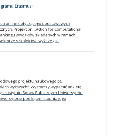
programu Erasmus+
ursu online dotyczącego podstawowych
nych. Projekt pn. „Action for Computational
im rankingu wniosków składanych w ramach
sektorze szkolnictwa wyższego”.
rodowego projektu naukowego pt.
łach wyższych”. Wystarczy wypełnić ankietę
z Instytutu Spraw Publicznych Uniwersytetu
uniwersytecie pod kątem stopnia jego