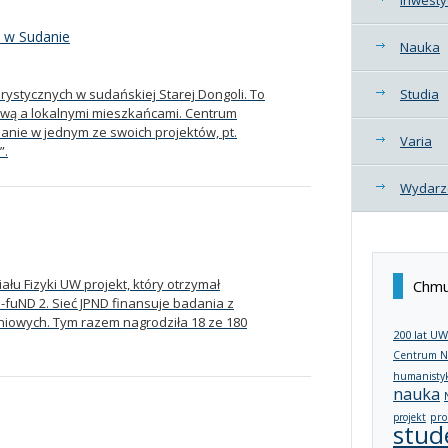
h w Sudanie
Nauka
rystycznych w sudańskiej Starej Dongoli. To
Studia
wą a lokalnymi mieszkańcami. Centrum
anie w jednym ze swoich projektów, pt.
Varia
”.
Wydarz
ału Fizyki UW projekt, który otrzymał
Chmu
uND 2. Sieć JPND finansuje badania z
iowych. Tym razem nagrodziła 18 ze 180
200 lat UW
Centrum N
humanisty
nauka
projekt
pro
stud