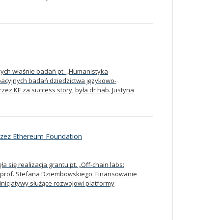
ych właśnie badań pt. „Humanistyka
acyjnych badań dziedzictwa językowo-
z KE za success story, była dr hab. Justyna
rzez Ethereum Foundation
się realizacja grantu pt. „Off-chain labs:
z prof. Stefana Dziembowskiego. Finansowanie
nicjatywy służące rozwojowi platformy