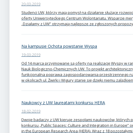
20-03-2019
Studenci UW, którzy mają pomysł na działanie służące rozwojo
oferty Uniwersyteckiego Centrum Wolontariatu. Wsparcie me
„Działamy z UW” otrzymają najlepsze ze zgłoszonych propozyc
Na kampusie Ochota powstanie Wyspa
19-03-2019
Od 14 marca przyjmowane są oferty na realizację Wyspy w r
Nauk Biologiczno-Chemicznych UW. To projekt architektoniczny
funkcjonalna poprawa zagospodarowania przestrzennego na
w okolicach ul. Żwirki i Wigury stanie się dzięki niemu zalążki
Naukowcy z UW laureatami konkursu HERA
18-02-2019
Dwoje badaczy z UW kieruje zespołami naukowców, których pr
konkursu „Public Spaces: Culture and Integration in Europe
in the European Research Area (HERA). Wraz z 18 pozostałymi