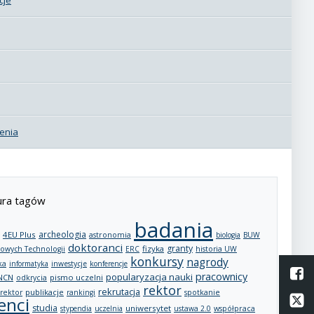
enia
ra tagów
badania
archeologia
4EU Plus
astronomia
biologia
BUW
doktoranci
granty
fizyka
owych Technologii
ERC
historia UW
konkursy
nagrody
ka
informatyka
inwestycje
konferencje
L
pracownicy
popularyzacja nauki
NCN
pismo uczelni
odkrycia
rektor
rekrutacja
publikacje
rektor
rankingi
spotkanie
Li
enci
studia
uniwersytet
stypendia
uczelnia
ustawa 2.0
współpraca