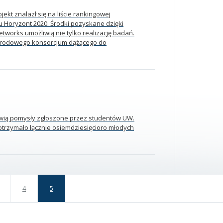
t znalazł się na liście rankingowej
 Horyzont 2020. Środki pozyskane dzięki
tworks umożliwią nie tylko realizację badań.
arodowego konsorcjum dążącego do
owią pomysły zgłoszone przez studentów UW.
trzymało łącznie osiemdziesięcioro młodych
4
5