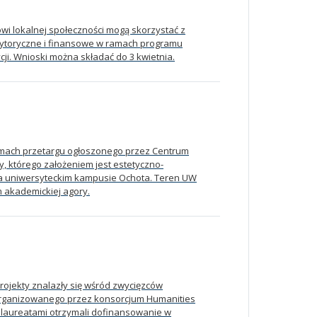
wi lokalnej społeczności mogą skorzystać z
rytoryczne i finansowe w ramach programu
ji. Wnioski można składać do 3 kwietnia.
amach przetargu ogłoszonego przez Centrum
, którego założeniem jest estetyczno-
 uniwersyteckim kampusie Ochota. Teren UW
em akademickiej agory.
ojekty znalazły się wśród zwycięzców
” organizowanego przez konsorcjum Humanities
 laureatami otrzymali dofinansowanie w