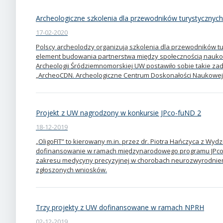
Archeologiczne szkolenia dla przewodników turystycznyc
17-02-2020
Polscy archeolodzy organizują szkolenia dla przewodników tu
element budowania partnerstwa między społecznością nauko
Archeologii Śródziemnomorskiej UW postawiło sobie takie zad
„ArcheoCDN. Archeologiczne Centrum Doskonałości Naukowej
Projekt z UW nagrodzony w konkursie JPco-fuND 2
18-12-2019
„OligoFIT” to kierowany m.in. przez dr. Piotra Hańczyca z Wydzi
dofinansowanie w ramach międzynarodowego programu JPco-f
zakresu medycyny precyzyjnej w chorobach neurozwyrodnien
zgłoszonych wniosków.
Trzy projekty z UW dofinansowane w ramach NPRH
02-12-2019