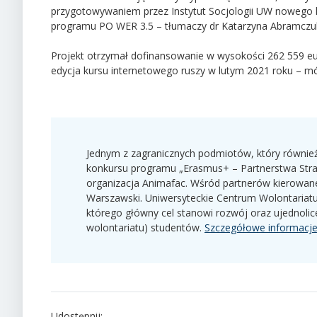
przygotowywaniem przez Instytut Socjologii UW nowego 
programu PO WER 3.5 – tłumaczy dr Katarzyna Abramczu
Projekt otrzymał dofinansowanie w wysokości 262 559 euro
edycja kursu internetowego ruszy w lutym 2021 roku – 
Jednym z zagranicznych podmiotów, który również
konkursu programu „Erasmus+ – Partnerstwa Strat
organizacja Animafac. Wśród partnerów kierowane
Warszawski. Uniwersyteckie Centrum Wolontariat
którego główny cel stanowi rozwój oraz ujednoli
wolontariatu) studentów.
Szczegółowe informacj
Udostępnij: