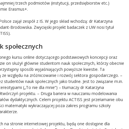
jmniej trzech podmiotów (instytucji, przedsiębiorstw etc.)
amie Erasmus+.
lsce zajął zespół z IS. W jego skład wchodzą: dr Katarzyna
ant-Brodowska. Zwycięski projekt badaczek z UW nosi tytuł
TISS).
k społecznych
pnego kursu online dotyczącego podstawowych koncepcji oraz
zie on służył głównie studentom nauk społecznych, którzy obecnie
przystępny sposób wyjaśniających powyższe kwestie. Ta
ą ze względu na zróżnicowanie i rozwój sektora gospodarczego. –
ez studentów nauk społecznych jako trudne. Jest to związane m.in.
ereotypami („To nie dla mnie”) – tłumaczy dr Katarzyna
ółtwórczyń projektu. – Druga bariera w nauczaniu modelowania
riałów dydaktycznych. Celem projektu ACTISS jest przełamanie obu
ści matematyki wykraczającej poza zakres programu szkoły
arakterze.
h na stronie internetowej projektu, będą one dostępne dla