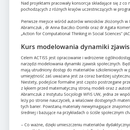
Nad projektami pracowały konsorcja składające się z co na
pochodzących z różnych krajów uczestniczących w progr
Pierwsze miejsce wśród autorów wniosków złożonych w Po
Abramczuk , dr Anna Baczko-Dombi oraz dr Agata Komend
„Action for Computational Thinking in Social Sciences” (AC
Kurs modelowania dynamiki zjawis
Celem ACTISS jest opracowanie i wdrożenie ogólnodostę
narzędzi modelowania dynamiki zjawisk społecznych. Będ
mają utrudniony dostęp do materiałów szkoleniowych w 
umiejętność zaś uważana jest za coraz bardziej użyteczn
Niestety, podejście formalne jest często postrzegane prz
z lękiem przed matematyczną stroną modeli oraz z autost
Abramczuk z Instytutu Socjologii WFiS UW, jedna ze wsp
leży po stronie nauczycieli, a właściwie dostępnych mate
tych barier. Powstaną materiały niewymagające znajomo
średniej i bazujące na przykładach o ściśle społecznym ch
– Co ważne, dzięki umieszczeniu materiałów dydaktycznyc