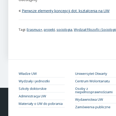
Pierwsze elementy koncepcji dot. kształcenia na UW
Tagi:
Erasmus+
,
projekt
,
socjologia
,
Wydział Filozofii i Socjologii
Władze UW
Uniwersytet Otwarty
Wydziały i jednostki
Centrum Wolontariatu
Szkoły doktorskie
Osoby z
niepełnosprawnościami
Administracja UW
Wydawnictwa UW
Materiały o UW do pobrania
Zamówienia publiczne