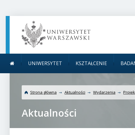
TREŚĆ STRONY
MENU GŁÓWNE
WYSZUKIWARKA
SOCIAL MEDIA
STOPKA STRONY
Menu główne
Uniwersytet Warszawski
UNIWERSYTET
KSZTAŁCENIE
BADA
konkursie programu E
Strona główna
Aktualności
Wydarzenia
Projek
Aktualności