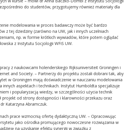
cych w kursie – mówi dr Anna Baczko-Dombi z Instytutu Socjologii
zpośrednio do studentów, przygotujemy również materiały dla
ączenie modelowania w proces badawczy może być bardzo
w z tej dziedziny (zarówno na UW, jak i innych uczelniach
czeniami, np. w formie krótkich wywiadów, które potem oglądać
owska z Instytutu Socjologii WFiS UW.
racy z naukowcami holenderskiego Rijksuniversiteit Groningen i
rnet and Society. – Partnerzy do projektu zostali dobrani tak, aby
ersytet w Groningen mają doświadczenie w nauczaniu modelowania
 innych aspektach i technikach. Instytut Humboldta specjalizuje
em i popularyzacją wiedzy, w szczególności użycia technik
 projekt od strony dostępności i klarowności przekazu oraz
 dr Katarzyna Abramczuk.
amach prace wzmocnią ofertę dydaktyczną UW. – Opracowując
ersytetu jako ośrodka promującego nowoczesne rozwiązania w
adzieję na uzyskanie efektu synergii w związku z