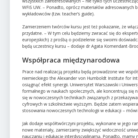
wszystkich zainteresowanych – nie tylko tych uczestniczą
WFiS UW. – Ponadto, oprócz materiałów adresowanych be
wykładowców (tzw. teacher’s guide).
Zamierzeniem twórców kursu jest też pokazanie, że wł
przydatne. – W tym celu będziemy zwracać się do ekspertó
europejskich) z prośbą o podzielenie się swoimi doświad
będą uczestnicy kursu – dodaje dr Agata Komendant-Brod
Współpraca międzynarodowa
Prace nad realizacją projektu będą prowadzone we współp
niemieckiego the Alexander von Humboldt Institute for Inte
osiągnąć efekt synergii. Uniwersytet Warszawski i Uniw
formalnego w naukach społecznych, ale koncentrują się na
się w nowoczesnych technikach związanych z przekazywani
cyfrowych w szkolnictwie wyższym. Będzie zatem wspierał
stosowania nowoczesnych technologii w edukacji – mówi
Jak dodaje współtwórczyni projektu, wykonane w jego r
nowe materiały, zamierzamy zwiększyć widoczność uniw
nauczaniu i edukację interdyscyplinarną. Ponadto, mamy n