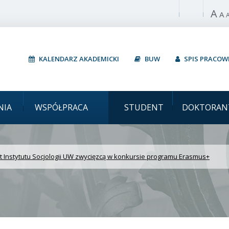
A
Włącz wysoki 
A
KALENDARZ AKADEMICKI
BUW
SPIS PRACO
 Projekt Instytutu Socjo
NIA
WSPÓŁPRACA
STUDENT
DOKTORAN
rasmus+
t Instytutu Socjologii UW zwycięzcą w konkursie programu Erasmus+