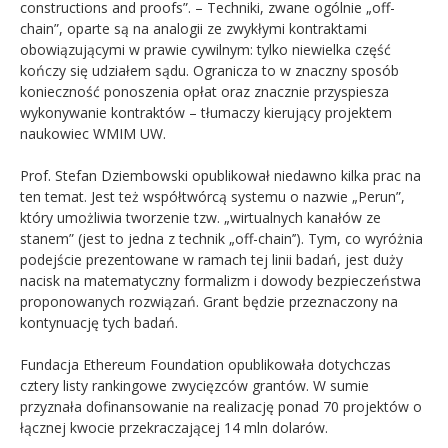
constructions and proofs”. – Techniki, zwane ogólnie „off-
chain”, oparte są na analogii ze zwykłymi kontraktami
obowiązującymi w prawie cywilnym: tylko niewielka część
kończy się udziałem sądu. Ogranicza to w znaczny sposób
konieczność ponoszenia opłat oraz znacznie przyspiesza
wykonywanie kontraktów – tłumaczy kierujący projektem
naukowiec WMIM UW.
Prof. Stefan Dziembowski opublikował niedawno kilka prac na
ten temat. Jest też współtwórcą systemu o nazwie „Perun”,
który umożliwia tworzenie tzw. „wirtualnych kanałów ze
stanem” (jest to jedna z technik „off-chain’’). Tym, co wyróżnia
podejście prezentowane w ramach tej linii badań, jest duży
nacisk na matematyczny formalizm i dowody bezpieczeństwa
proponowanych rozwiązań. Grant będzie przeznaczony na
kontynuację tych badań.
Fundacja Ethereum Foundation opublikowała dotychczas
cztery listy rankingowe zwycięzców grantów. W sumie
przyznała dofinansowanie na realizację ponad 70 projektów o
łącznej kwocie przekraczającej 14 mln dolarów.