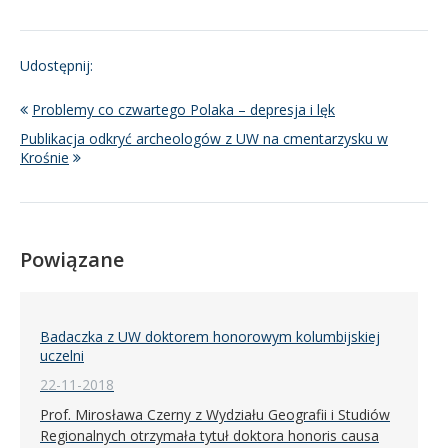
Udostępnij:
Problemy co czwartego Polaka – depresja i lęk
Publikacja odkryć archeologów z UW na cmentarzysku w
Krośnie
Powiązane
Badaczka z UW doktorem honorowym kolumbijskiej
uczelni
22-11-2018
Prof. Mirosława Czerny z Wydziału Geografii i Studiów
Regionalnych otrzymała tytuł doktora honoris causa