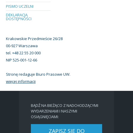
PISMO UCZELNI
DEKLARACJA
DOSTĘPNOŚCI
Krakowskie Przedmieście 26/28
00-927 Warszawa
tel. +48 22 55 20 000
NIP 525-001-12-66
Stronę redaguje Biuro Prasowe UW.
więcej informacji
BĄDŹ NA BIEŻĄCO Z NADCHODZĄCYMI
WYDARZENIAMI I NASZYMI
OSIĄGNIĘCIAMI:
ZAPISZ SIĘ DO