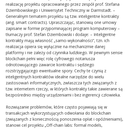
realizację projektu opracowanego przez zespół prof. Stefana
Dziembowskiego i Uniwersytet Techniczny w Darmstadt. –
Generalnym tematem projektu są tzw. inteligentne kontrakty
(ang. smart contracts). Upraszczając, stanowią one umowy
zapisane w formie przypominającej program komputerowy –
tłumaczy prof. Stefan Dziembowski i dodaje: – Inteligentne
kontrakty mają własność „samo-wykonalności”, tzn. ich
realizacja opiera się wyłącznie na mechanizmie danej
platformy i nie zależy od czynnika ludzkiego. W pewnym sensie
blockchain pełni więc rolę cyfrowego notariusza
odnotowującego zawarcie kontraktu i sędziego
rozstrzygającego ewentualne spory. Cechy te czynią z
inteligentnych kontraktów idealne narzędzie do wielu
zastosowań informatycznych, zwłaszcza tych związanych z
tzw. internetem rzeczy, w których kontrakty takie zawierane są
bezpośrednio między urządzeniami i bez ingerencji człowieka.
Rozwiązanie problemów, które często pojawiają się w
transakcjach wykorzystujących odwołania do blockchain
(związanych z koniecznością ponoszenia opłat i opóźnieniami),
stanowi cel projektu „Off-chain labs: formal models,