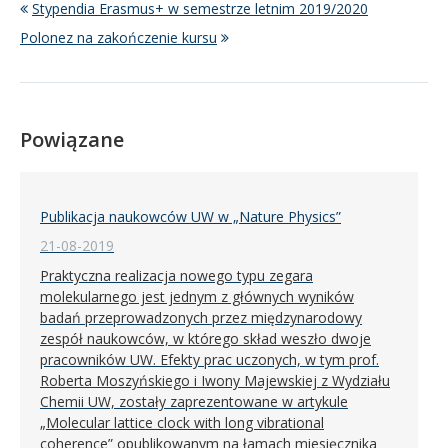
Stypendia Erasmus+ w semestrze letnim 2019/2020
Polonez na zakończenie kursu
Powiązane
Publikacja naukowców UW w „Nature Physics”
21-08-2019
Praktyczna realizacja nowego typu zegara
molekularnego jest jednym z głównych wyników
badań przeprowadzonych przez międzynarodowy
zespół naukowców, w którego skład weszło dwoje
pracowników UW. Efekty prac uczonych, w tym prof.
Roberta Moszyńskiego i Iwony Majewskiej z Wydziału
Chemii UW, zostały zaprezentowane w artykule
„Molecular lattice clock with long vibrational
coherence” opublikowanym na łamach miesięcznika