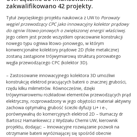
zakwalifikowano 42 projekty.
Tytuł zwycięskiego projektu naukowca z UW to
Porowaty
węgiel przewodzący CPC jako innowacyjny kolektor prądowy
do ogniw litowo-jonowych o zwiększonej energii właściwej
.
Jego celem jest przede wszystkim opracowanie konstrukcji
nowego typu ogniwa litowo-jonowego, w którym
konwencjonalne kolektory prądowe 2D (folie metaliczne)
zostaną zastąpione trójwymiarową strukturą porowatego
węgla przewodzącego CPC (kolektor 3D).
– Zastosowanie innowacyjnego kolektora 3D umożliwi
konstrukcję elektrod pracujących baterii o znacznej grubości,
rzędu kilku milimetrów. Równocześnie, dzięki
trójwymiarowemu rozkładowi elementów przewodzących prąd
elektryczny, rozprowadzony w jego objętości materiał aktywny
zachowa optymalną grubość ścieżki dyfuzji Li+ i e-,
porównywalną do komercyjnych elektrod 2D – tłumaczy dr
Bartosz Hamankiewicz z Wydziału Chemii UW, kierownik
projektu, dodając: – Innowacyjne rozwiązanie pozwoli na
otrzymanie baterii wyróżniającej się spośród obecnie