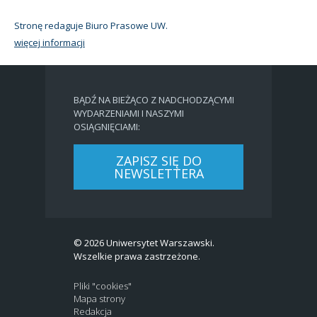
Stronę redaguje Biuro Prasowe UW.
więcej informacji
BĄDŹ NA BIEŻĄCO Z NADCHODZĄCYMI
WYDARZENIAMI I NASZYMI
OSIĄGNIĘCIAMI:
ZAPISZ SIĘ DO
NEWSLETTERA
© 2026 Uniwersytet Warszawski.
Wszelkie prawa zastrzeżone.
Pliki "cookies"
Mapa strony
Redakcja