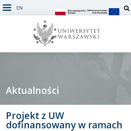
EN
TREŚĆ STRONY
MENU GŁÓWNE
WYSZUKIWARKA
SOCIAL MEDIA
STOPKA STRONY
Otw
Aktualności
Student
Projekt z UW
Doktorant
dofinansowany w ramach
Pracownik