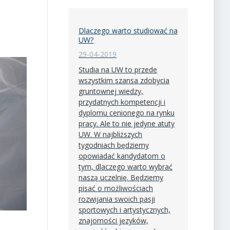
Dlaczego warto studiować na
UW?
29-04-2019
Studia na UW to przede
wszystkim szansa zdobycia
gruntownej wiedzy,
przydatnych kompetencji i
dyplomu cenionego na rynku
pracy. Ale to nie jedyne atuty
UW. W najbliższych
tygodniach będziemy
opowiadać kandydatom o
tym, dlaczego warto wybrać
naszą uczelnię. Będziemy
pisać o możliwościach
rozwijania swoich pasji
sportowych i artystycznych,
znajomości języków,