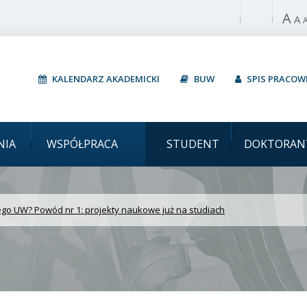
A
Włącz wysoki 
A
KALENDARZ AKADEMICKI
BUW
SPIS PRACO
i Dlaczego UW? Powód n
NIA
WSPÓŁPRACA
STUDENT
DOKTORAN
go UW? Powód nr 1: projekty naukowe już na studiach