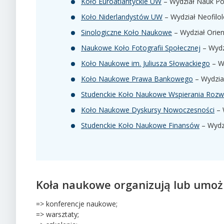
Koło Euroatlantyckie UW
– Wydział Nauk Po
Koło Niderlandystów UW
– Wydział Neofilolo
Sinologiczne Koło Naukowe
– Wydział Orient
Naukowe Koło Fotografii Społecznej
– Wydz
Koło Naukowe im. Juliusza Słowackiego
– Wy
Koło Naukowe Prawa Bankowego
– Wydział
Studenckie Koło Naukowe Wspierania Rozw
Koło Naukowe Dyskursy Nowoczesności
– 
Studenckie Koło Naukowe Finansów
– Wydzi
Koła naukowe organizują lub umożli
=> konferencje naukowe;
=> warsztaty;