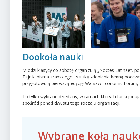
Dookoła nauki
Młodzi klasycy co sobotę organizują „Noctes Latinae”, p
Tajniki pisma arabskiego i sztukę zdobienia henną podczas
przygotowują pierwszą edycję Warsaw Economic Forum, a 
To tylko wybrane dziedziny, w ramach których funkcjonuj
spośród ponad dwustu tego rodzaju organizacji.
Wybrane koła nauk