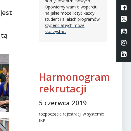
pomysłów biznesowych.
Opowiemy wam o wsparciu,
L
jest
na jakie może liczyć każdy
Li
student i z jakich programów
stypendialnych może
Li
skorzystać.
 tą
Li
Li
Harmonogram
rekrutacji
5 czerwca 2019
rozpoczęcie rejestracji w systemie
IRK