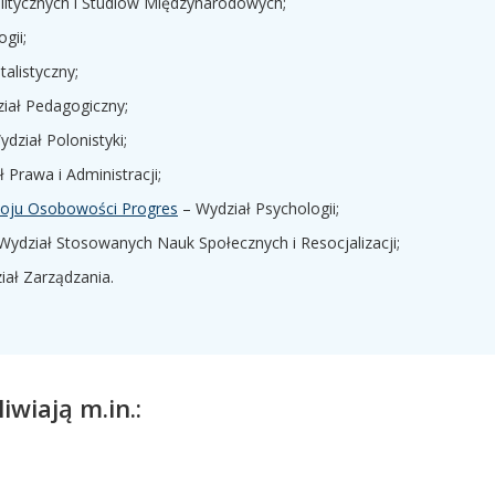
litycznych i Studiów Międzynarodowych;
gii;
alistyczny;
iał Pedagogiczny;
dział Polonistyki;
 Prawa i Administracji;
oju Osobowości Progres
– Wydział Psychologii;
Wydział Stosowanych Nauk Społecznych i Resocjalizacji;
ał Zarządzania.
wiają m.in.: