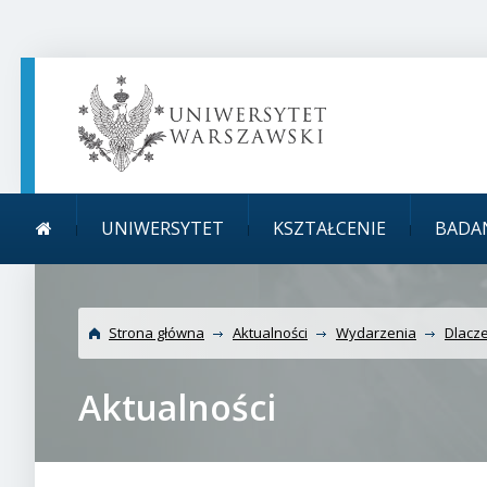
TREŚĆ STRONY
MENU GŁÓWNE
WYSZUKIWARKA
SOCIAL MEDIA
STOPKA STRONY
Menu główne
Uniwersytet Warszawsk
UNIWERSYTET
KSZTAŁCENIE
BADA
już na studiach
Strona główna
Aktualności
Wydarzenia
Dlacze
Aktualności