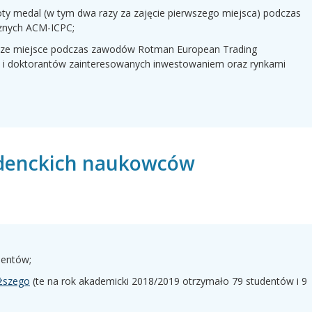
oty medal (w tym dwa razy za zajęcie pierwszego miejsca) podczas
znych ACM-ICPC;
wsze miejsce podczas zawodów Rotman European Trading
 i doktorantów zainteresowanych inwestowaniem oraz rynkami
udenckich naukowców
dentów;
yższego
(te na rok akademicki 2018/2019 otrzymało 79 studentów i 9