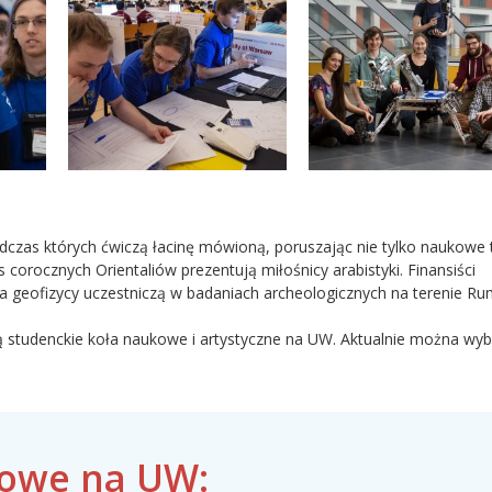
odczas których ćwiczą łacinę mówioną, poruszając nie tylko naukowe 
 corocznych Orientaliów prezentują miłośnicy arabistyki. Finansiści
geofizycy uczestniczą w badaniach archeologicznych na terenie Rum
ą studenckie koła naukowe i artystyczne na UW. Aktualnie można wyb
owe na UW: