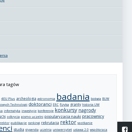
enia
ra tagów
badania
archeologia
4EU Plus
astronomia
biologia
BUW
doktoranci
granty
fizyka
owych Technologii
ERC
historia UW
konkursy
nagrody
ka
informatyka
inwestycje
konferencje
pracownicy
popularyzacja nauki
NCN
pismo uczelni
odkrycia
rektor
rekrutacja
publikacje
rektor
rankingi
spotkanie
enci
L
studia
uniwersytet
stypendia
uczelnia
ustawa 2.0
współpraca