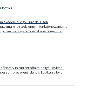
autyzmu
ia Akademickiego Biura ds. Osób
utyzmu w ich codziennym funkcjonowaniu na
ogiczne i skorzystać z możliwości diagnozy
history in current affairs” to tytuł wykładu,
nesson, prezydent Islandii. Spotkanie było