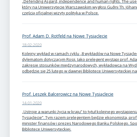
„Defending Asgard, independence and human rights. The use of 
który na Uniwersytecie Warszawskim wygłosi Guðni Th. Jóhann
częścią oficjalnej wizyty polityka w Polsce.
Prof. Adam D. Rotfeld na Nowe Tysiąclecie
18-02-2020
Kolejny wykład w ramach cyklu „8 wykładów na Nowe Tysiącle
dylematom dotyczącym Rosji. Jako prelegent wystąpi prof. Adam
zakresie stosunków międzynarodowych, wykładowca na Wydzia
odbędzie się 25 lutego w dawnej Bibliotece Uniwersyteckiej 
Prof. Leszek Balcerowicz na Nowe Tysiąclecie
14-01-2020
„Ustroje a warunki życia w kraju” to tytuł kolejnego wystąpi
Tysiąclecie”. Tym razem prelegentem będzie ekonomista, prof.
minister finansów i prezes Narodowego Banku Polskiego. Spo
Bibliotece Uniwersyteckiej.