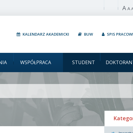
A
Włącz wysoki 
A
KALENDARZ AKADEMICKI
BUW
SPIS PRACO
Uniwersytet Warsz
NIA
WSPÓŁPRACA
STUDENT
DOKTORAN
Katego
Inwesty