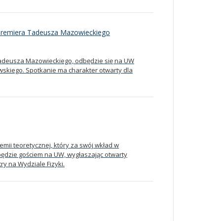
u premiera Tadeusza Mazowieckiego
 Tadeusza Mazowieckiego, odbędzie się na UW
skiego. Spotkanie ma charakter otwarty dla
emii teoretycznej, który za swój wkład w
 będzie gościem na UW, wygłaszając otwarty
y na Wydziale Fizyki.