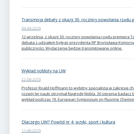
Transmisja debaty z okazji 30. rocznicy powołania rząd
04-09-2019
12 września, z okazji 30. rocznicy powołania rządu premiera
debata z udziałem byłego prezydenta RP Bronisława Komorow
publiczności. Wydarzenie będzie transmitowane online.
Wykład noblisty na UW
22-08-2019
Profesor Roald Hoffmann to wybitny specjalista w zakresie ch
rozwój tej nauki otrzymał Nagrodę Nobla. 30 sierpnia badacz
wykład podczas 19. European Symposium on Fluorine Chemistr
Dlaczego UW? Powód nr 4: języki, sport i kultura
11-06-2019