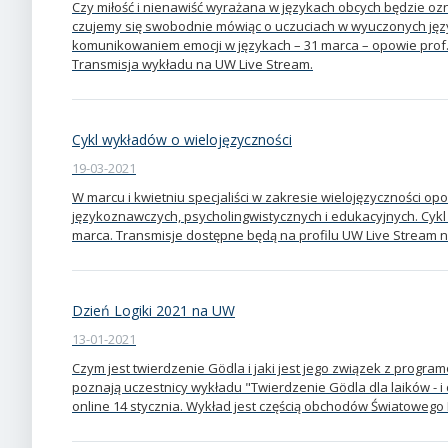
Czy miłość i nienawiść wyrażana w językach obcych będzie oz
czujemy się swobodnie mówiąc o uczuciach w wyuczonych jęz
komunikowaniem emocji w językach – 31 marca – opowie prof.
Transmisja wykładu na UW Live Stream.
Cykl wykładów o wielojęzyczności
19-03-2021
W marcu i kwietniu specjaliści w zakresie wielojęzyczności o
językoznawczych, psycholingwistycznych i edukacyjnych. Cykl 
marca. Transmisje dostępne będą na profilu UW Live Stream 
Dzień Logiki 2021 na UW
13-01-2021
Czym jest twierdzenie Gödla i jaki jest jego związek z progr
poznają uczestnicy wykładu "Twierdzenie Gödla dla laików - i c
online 14 stycznia. Wykład jest częścią obchodów Światowego D