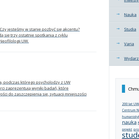
Nauka
 Czy jesteśmy w stanie pozbyć się akcentu?
Studia
dą się trzy ostatnie spotkania z cyklu
eofilologii UW.
Varia
Wydarz
nia, podczas którego psycholodzy z UW
ci zaprezentują wyniki badań, które
Chmu
ości do zaszczepienia się, sytuacji mniejszości
200 lat UW
Centrum N
humanisty
nauka
projekt
pro
stud