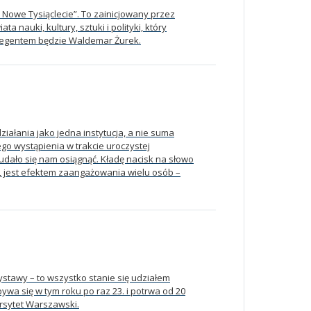
 Nowe Tysiąclecie”. To zainicjowany przez
a nauki, kultury, sztuki i polityki, który
legentem będzie Waldemar Żurek.
działania jako jedna instytucja, a nie suma
ego wystąpienia w trakcie uroczystej
 udało się nam osiągnąć. Kładę nacisk na słowo
at, jest efektem zaangażowania wielu osób –
wystawy – to wszystko stanie się udziałem
a się w tym roku po raz 23. i potrwa od 20
rsytet Warszawski.