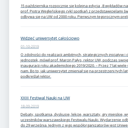
15 października rozpocznie się kolejna edycja „8 wykładów na
prof. Piotra Węgleńskiego cykl spotkań z przedstawicielami świat
odbywa się na UW od 2000 roku. Pierwszym tegorocznym pre
Widzieć uniwersytet całościowo
01-10-2019
O zdolności do realizacji ambitnych, strategicznych inicjatyw i 
jednostek, mówił prof. Marcin Pałys, rektor UW, podczas swoj
inauguracji roku akademickiego 2019/2020. – Przez 7 lat wiele
nam. Bo to, jak uniwersytet zmieniał się na przestrzeni tych l
podkreślał rektor.
XXIII Festiwal Nauki na UW
18-09-2019
Debaty, spotkania, dyskusje, lekcje, warsztaty, gry miejskie, 
uczestników warszawskiego Festiwalu Nauki. Wydarzenie odbyw
do 29 września. Jednym z jego współorganizatorów jest Uniwe