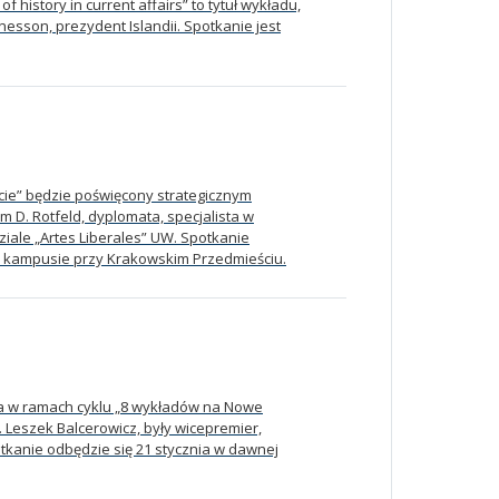
history in current affairs” to tytuł wykładu,
esson, prezydent Islandii. Spotkanie jest
cie” będzie poświęcony strategicznym
 D. Rotfeld, dyplomata, specjalista w
le „Artes Liberales” UW. Spotkanie
na kampusie przy Krakowskim Przedmieściu.
enia w ramach cyklu „8 wykładów na Nowe
 Leszek Balcerowicz, były wicepremier,
tkanie odbędzie się 21 stycznia w dawnej