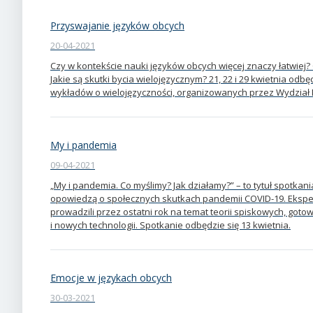
Przyswajanie języków obcych
20-04-2021
Czy w kontekście nauki języków obcych więcej znaczy łatwiej?
Jakie są skutki bycia wielojęzycznym? 21, 22 i 29 kwietnia odbę
wykładów o wielojęzyczności, organizowanych przez Wydział N
My i pandemia
09-04-2021
„My i pandemia. Co myślimy? Jak działamy?” – to tytuł spotka
opowiedzą o społecznych skutkach pandemii COVID-19. Eksper
prowadzili przez ostatni rok na temat teorii spiskowych, gotow
i nowych technologii. Spotkanie odbędzie się 13 kwietnia.
Emocje w językach obcych
30-03-2021