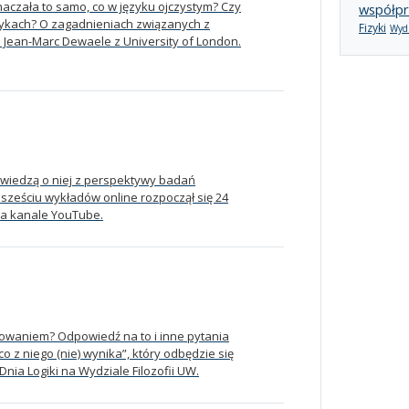
naczała to samo, co w języku ojczystym? Czy
współpr
ykach? O zagadnieniach związanych z
Fizyki
Wydz
 Jean-Marc Dewaele z University of London.
powiedzą o niej z perspektywy badań
sześciu wykładów online rozpoczął się 24
na kanale YouTube.
amowaniem? Odpowiedź na to i inne pytania
o z niego (nie) wynika”, który odbędzie się
nia Logiki na Wydziale Filozofii UW.