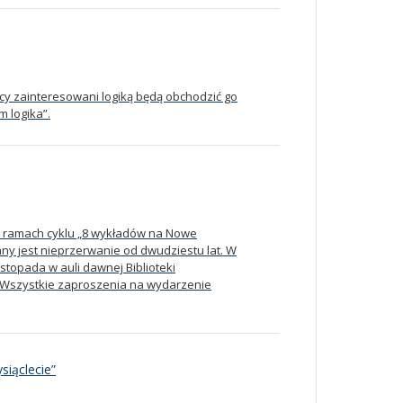
owcy zainteresowani logiką będą obchodzić go
m logika”.
a w ramach cyklu „8 wykładów na Nowe
ny jest nieprzerwanie od dwudziestu lat. W
istopada w auli dawnej Biblioteki
 Wszystkie zaproszenia na wydarzenie
siąclecie”