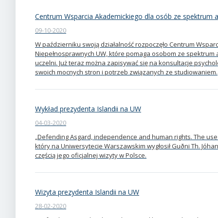
Centrum Wsparcia Akademickiego dla osób ze spektrum 
09-10-2020
W październiku swoją działalność rozpoczęło Centrum Wsparc
Niepełnosprawnych UW, które pomaga osobom ze spektrum a
uczelni. Już teraz można zapisywać się na konsultacje psychol
swoich mocnych stron i potrzeb związanych ze studiowaniem.
Wykład prezydenta Islandii na UW
04-03-2020
„Defending Asgard, independence and human rights. The use of 
który na Uniwersytecie Warszawskim wygłosił Guðni Th. Jóhan
częścią jego oficjalnej wizyty w Polsce.
Wizyta prezydenta Islandii na UW
28-02-2020