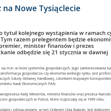
z na Nowe Tysiąclecie
to tytuł kolejnego wystąpienia w ramach c
. Tym razem prelegentem będzie ekonomi
epremier, minister finansów i prezes
kanie odbędzie się 21 stycznia w dawnej
m się m.in. w teorii systemów gospodarczych. Jego zainteresowania 
 transformacja gospodarcza czy ekonomia wolnego rynku. Jest profe
wczych Szkoły Głównej Handlowej, członkiem krajowym koresponde
 Komitetu Nauk Ekonomicznych PAN.
ko wiceprezesa Rady Ministrów, ministra finansów oraz prezesa Naro
czno-gospodarczych w Polsce, które rozpoczęły się w 1990 roku.
rodami i odznaczeniami, w tym Orderem Orła Białego. Jest doktorem