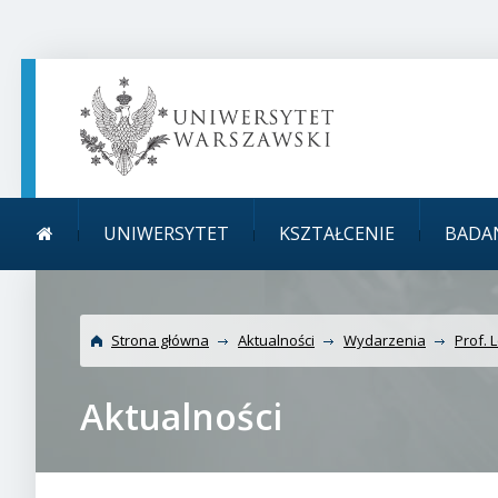
TREŚĆ STRONY
MENU GŁÓWNE
WYSZUKIWARKA
SOCIAL MEDIA
STOPKA STRONY
Menu główne
Uniwersytet Warszawsk
UNIWERSYTET
KSZTAŁCENIE
BADA
Tysiąclecie
Strona główna
Aktualności
Wydarzenia
Prof. 
Aktualności