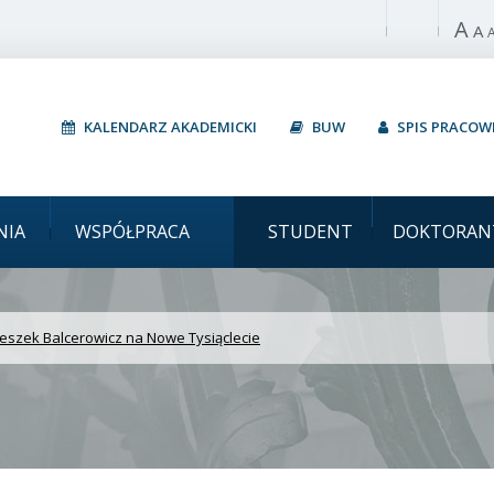
A
Włącz wysoki 
A
KALENDARZ AKADEMICKI
BUW
SPIS PRACO
i Prof. Leszek Balcerow
NIA
WSPÓŁPRACA
STUDENT
DOKTORAN
Leszek Balcerowicz na Nowe Tysiąclecie