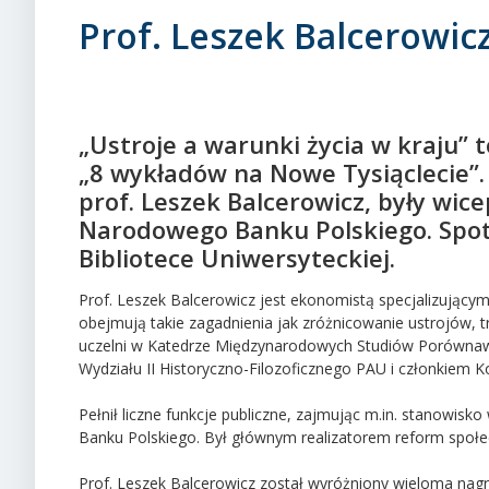
Prof. Leszek Balcerowic
„Ustroje a warunki życia w kraju” 
„8 wykładów na Nowe Tysiąclecie”
prof. Leszek Balcerowicz, były wic
Narodowego Banku Polskiego. Spot
Bibliotece Uniwersyteckiej.
Prof. Leszek Balcerowicz jest ekonomistą specjalizujący
obejmują takie zagadnienia jak zróżnicowanie ustrojów,
uczelni w Katedrze Międzynarodowych Studiów Porówna
Wydziału II Historyczno-Filozoficznego PAU i członkiem
Pełnił liczne funkcje publiczne, zajmując m.in. stanowis
Banku Polskiego. Był głównym realizatorem reform społe
Prof. Leszek Balcerowicz został wyróżniony wieloma nag