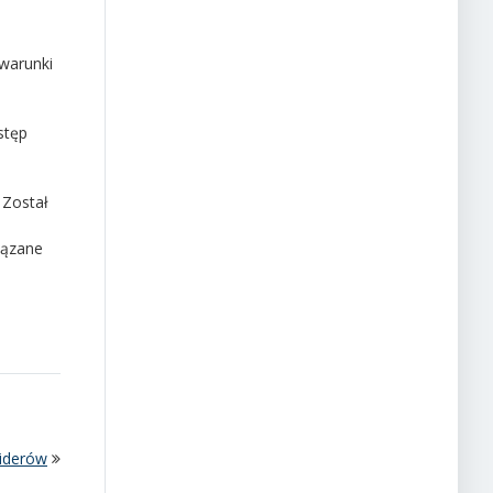
 warunki
stęp
 Został
iązane
Liderów