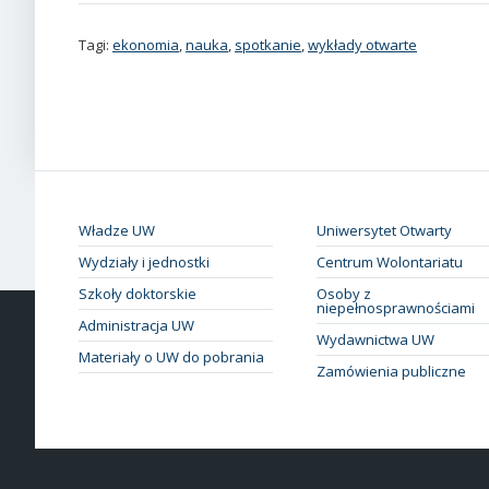
Tagi:
ekonomia
,
nauka
,
spotkanie
,
wykłady otwarte
Władze UW
Uniwersytet Otwarty
Wydziały i jednostki
Centrum Wolontariatu
Szkoły doktorskie
Osoby z
niepełnosprawnościami
Administracja UW
Wydawnictwa UW
Materiały o UW do pobrania
Zamówienia publiczne