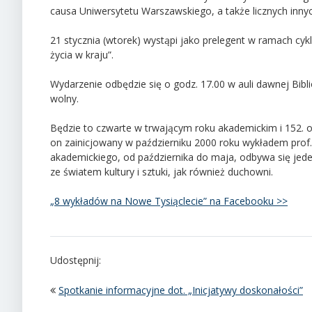
causa Uniwersytetu Warszawskiego, a także licznych innych
21 stycznia (wtorek) wystąpi jako prelegent w ramach cyk
życia w kraju”.
Wydarzenie odbędzie się o godz. 17.00 w auli dawnej Bib
wolny.
Będzie to czwarte w trwającym roku akademickim i 152. 
on zainicjowany w październiku 2000 roku wykładem prof.
akademickiego, od października do maja, odbywa się jede
ze światem kultury i sztuki, jak również duchowni.
„8 wykładów na Nowe Tysiąclecie” na Facebooku >>
Udostępnij:
Spotkanie informacyjne dot. „Inicjatywy doskonałości”