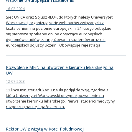
Wspólnie o europejskim kształceniu
16-02-2024
Sieć UNICA oraz Sojusz 4EU+, do których należy Uniwersytet
Warszawski, organizują serię webinarów związanych z
kształceniem na poziomie europejskim. 21 lutego odbędzie
się pierwsze spotkanie online dotyczące europejskich
dyplomów studiów, zaangażowania studentów oraz roli
europejskich sojuszy uczelni. Obowiązuje rejestracja.
Pozwolenie MEiN na utworzenie kierunku lekarskiego na
UW
12-07-2023
11 lipca minister edukacji i nauki podjął decyzję, zgodnie z
którą Uniwersytet Warszawski otrzymał pozwolenie na
utworzenie kierunku lekarskiego. Pierwsi studenci medycyny
rozpoczną naukę 1 października.
Rektor UW z wizytą w Korei Południowej