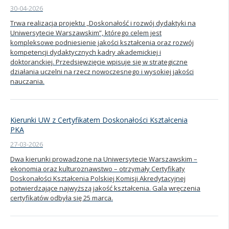
30-04-2026
Kandydat
Trwa realizacja projektu „Doskonałość i rozwój dydaktyki na
Uniwersytecie Warszawskim”, którego celem jest
kompleksowe podniesienie jakości kształcenia oraz rozwój
Absolwent
kompetencji dydaktycznych kadry akademickiej i
doktoranckiej. Przedsięwzięcie wpisuje się w strategiczne
działania uczelni na rzecz nowoczesnego i wysokiej jakości
nauczania.
Kierunki UW z Certyfikatem Doskonałości Kształcenia
PKA
27-03-2026
Dwa kierunki prowadzone na Uniwersytecie Warszawskim –
ekonomia oraz kulturoznawstwo – otrzymały Certyfikaty
Doskonałości Kształcenia Polskiej Komisji Akredytacyjnej
potwierdzające najwyższą jakość kształcenia. Gala wręczenia
certyfikatów odbyła się 25 marca.