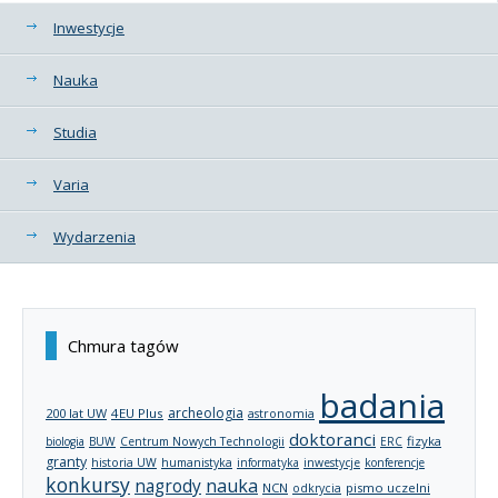
Kategorie
Inwestycje
Nauka
Studia
Varia
Wydarzenia
Chmura tagów
badania
archeologia
200 lat UW
4EU Plus
astronomia
doktoranci
fizyka
biologia
BUW
Centrum Nowych Technologii
ERC
granty
historia UW
humanistyka
informatyka
inwestycje
konferencje
konkursy
nagrody
nauka
NCN
pismo uczelni
odkrycia