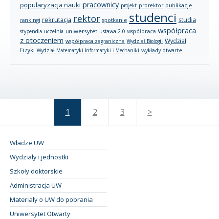
pracownicy
popularyzacja nauki
publikacje
projekt
prorektor
studenci
rektor
rekrutacja
studia
rankingi
spotkanie
współpraca
uniwersytet
stypendia
uczelnia
ustawa 2.0
współpraca
z otoczeniem
Wydział
współpraca zagraniczna
Wydział Biologii
Fizyki
wykłady otwarte
Wydział Matematyki Informatyki i Mechaniki
1
2
3
>
Władze UW
Wydziały i jednostki
Szkoły doktorskie
Administracja UW
Materiały o UW do pobrania
Uniwersytet Otwarty