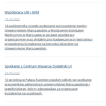
Współpraca UW i WIM
14-10-2022
14 października zostało podpisane porozumienie między
Uniwersytetem Warszawskim a Wojskowym Instytutem
Medycznym w Warszawie w sprawie współpracy
organizacyjnej oraz dydaktyczno-badawczej przy tworzeniu i
prowadzeniu kształcenia na kierunku lekarskim na
Uniwersytecie Warszawskim.
Spotkanie z Centrum Wsparcia Dydaktyki UJ
26-09-2022
12 września w Pałacu Kazimierzowskim odbyło się spotkanie
pracowników administracji uniwersytetów Warszawskiego i
Jagiellońskiego, którzy odpowiadają za organizację
kształcenia na uczelniach.