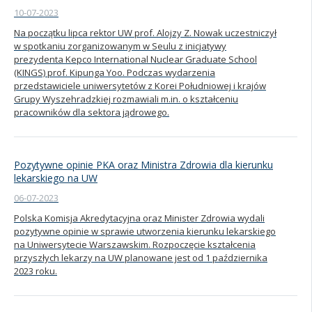
10-07-2023
Na początku lipca rektor UW prof. Alojzy Z. Nowak uczestniczył
w spotkaniu zorganizowanym w Seulu z inicjatywy
prezydenta Kepco International Nuclear Graduate School
(KINGS) prof. Kipunga Yoo. Podczas wydarzenia
przedstawiciele uniwersytetów z Korei Południowej i krajów
Grupy Wyszehradzkiej rozmawiali m.in. o kształceniu
pracowników dla sektora jądrowego.
Pozytywne opinie PKA oraz Ministra Zdrowia dla kierunku
lekarskiego na UW
06-07-2023
Polska Komisja Akredytacyjna oraz Minister Zdrowia wydali
pozytywne opinie w sprawie utworzenia kierunku lekarskiego
na Uniwersytecie Warszawskim. Rozpoczęcie kształcenia
przyszłych lekarzy na UW planowane jest od 1 października
2023 roku.