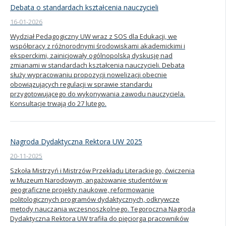
Debata o standardach kształcenia nauczycieli
16-01-2026
Wydział Pedagogiczny UW wraz z SOS dla Edukacji, we
współpracy z różnorodnymi środowiskami akademickimi i
eksperckimi, zainicjowały ogólnopolską dyskusję nad
zmianami w standardach kształcenia nauczycieli. Debata
służy wypracowaniu propozycji nowelizacji obecnie
obowiązujących regulacji w sprawie standardu
przygotowującego do wykonywania zawodu nauczyciela.
Konsultacje trwają do 27 lutego.
Nagroda Dydaktyczna Rektora UW 2025
20-11-2025
Szkoła Mistrzyń i Mistrzów Przekładu Literackiego, ćwiczenia
w Muzeum Narodowym, angażowanie studentów w
geograficzne projekty naukowe, reformowanie
politologicznych programów dydaktycznych, odkrywcze
metody nauczania wczesnoszkolnego. Tegoroczna Nagroda
Dydaktyczna Rektora UW trafiła do pięciorga pracowników