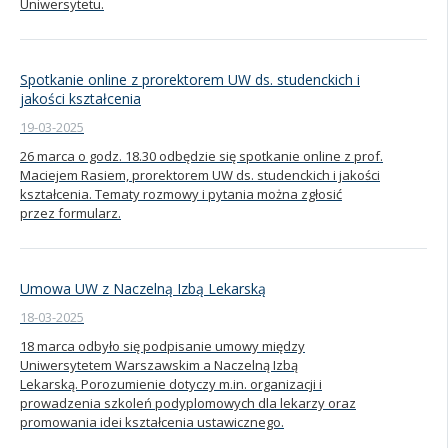
Uniwersytetu.
Spotkanie online z prorektorem UW ds. studenckich i
jakości kształcenia
19-03-2025
26 marca o godz. 18.30 odbędzie się spotkanie online z prof.
Maciejem Rasiem, prorektorem UW ds. studenckich i jakości
kształcenia. Tematy rozmowy i pytania można zgłosić
przez formularz.
Umowa UW z Naczelną Izbą Lekarską
18-03-2025
18 marca odbyło się podpisanie umowy między
Uniwersytetem Warszawskim a Naczelną Izbą
Lekarską. Porozumienie dotyczy m.in. organizacji i
prowadzenia szkoleń podyplomowych dla lekarzy oraz
promowania idei kształcenia ustawicznego.