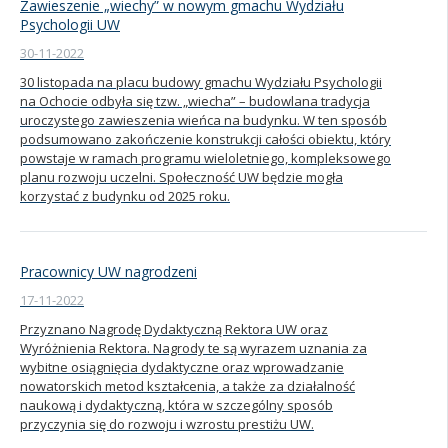
Zawieszenie „wiechy” w nowym gmachu Wydziału
Psychologii UW
30-11-2022
30 listopada na placu budowy gmachu Wydziału Psychologii
na Ochocie odbyła się tzw. „wiecha” – budowlana tradycja
uroczystego zawieszenia wieńca na budynku. W ten sposób
podsumowano zakończenie konstrukcji całości obiektu, który
powstaje w ramach programu wieloletniego, kompleksowego
planu rozwoju uczelni. Społeczność UW będzie mogła
korzystać z budynku od 2025 roku.
Pracownicy UW nagrodzeni
17-11-2022
Przyznano Nagrodę Dydaktyczną Rektora UW oraz
Wyróżnienia Rektora. Nagrody te są wyrazem uznania za
wybitne osiągnięcia dydaktyczne oraz wprowadzanie
nowatorskich metod kształcenia, a także za działalność
naukową i dydaktyczną, która w szczególny sposób
przyczynia się do rozwoju i wzrostu prestiżu UW.