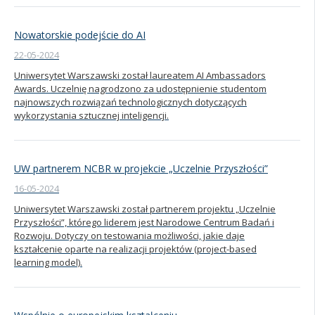
Nowatorskie podejście do AI
22-05-2024
Uniwersytet Warszawski został laureatem AI Ambassadors
Awards. Uczelnię nagrodzono za udostępnienie studentom
najnowszych rozwiązań technologicznych dotyczących
wykorzystania sztucznej inteligencji.
UW partnerem NCBR w projekcie „Uczelnie Przyszłości”
16-05-2024
Uniwersytet Warszawski został partnerem projektu „Uczelnie
Przyszłości”, którego liderem jest Narodowe Centrum Badań i
Rozwoju. Dotyczy on testowania możliwości, jakie daje
kształcenie oparte na realizacji projektów (project-based
learning model).