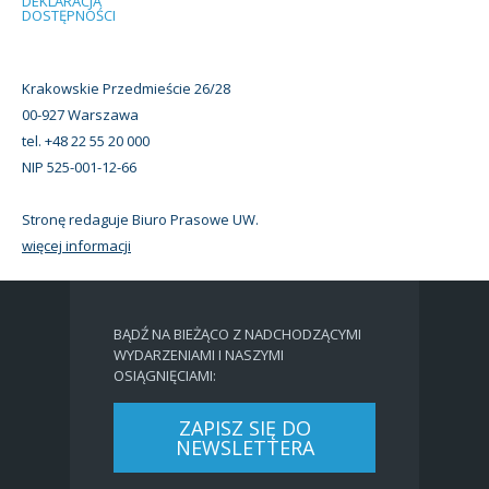
DEKLARACJA
DOSTĘPNOŚCI
Krakowskie Przedmieście 26/28
00-927 Warszawa
tel. +48 22 55 20 000
NIP 525-001-12-66
Stronę redaguje Biuro Prasowe UW.
więcej informacji
BĄDŹ NA BIEŻĄCO Z NADCHODZĄCYMI
WYDARZENIAMI I NASZYMI
OSIĄGNIĘCIAMI:
ZAPISZ SIĘ DO
NEWSLETTERA