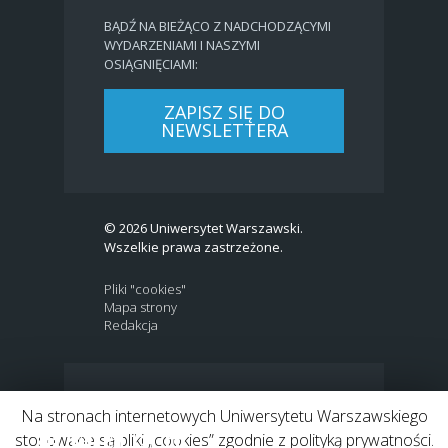
BĄDŹ NA BIEŻĄCO Z NADCHODZĄCYMI
WYDARZENIAMI I NASZYMI
OSIĄGNIĘCIAMI:
ZAPISZ SIĘ DO
NEWSLETTERA
© 2026 Uniwersytet Warszawski.
Wszelkie prawa zastrzeżone.
Pliki "cookies"
Mapa strony
Redakcja
BIP
|
EN
Na stronach internetowych Uniwersytetu Warszawskiego
Link to Twitter profile
Link do profilu Facebook
Link do kanału Youtube
Link do profilu Instagram
Link do profilu LinkedIn
stosowane są pliki „cookies” zgodnie z polityką prywatności.