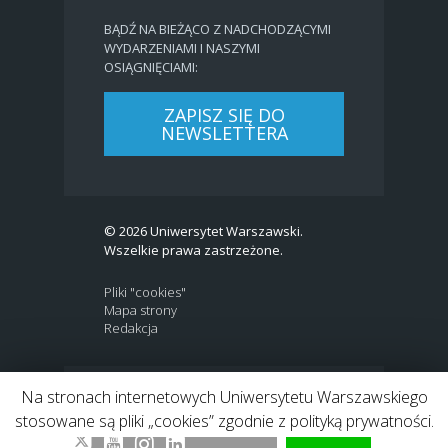
BĄDŹ NA BIEŻĄCO Z NADCHODZĄCYMI
WYDARZENIAMI I NASZYMI
OSIĄGNIĘCIAMI:
ZAPISZ SIĘ DO
NEWSLETTERA
© 2026 Uniwersytet Warszawski.
Wszelkie prawa zastrzeżone.
Pliki "cookies"
Mapa strony
Redakcja
Na stronach internetowych Uniwersytetu Warszawskiego
BIP
|
EN
stosowane są pliki „cookies” zgodnie z polityką prywatności.
Link to Twitter profile
Link do profilu Facebook
Link do kanału Youtube
Link do profilu Instagram
Link do profilu LinkedIn