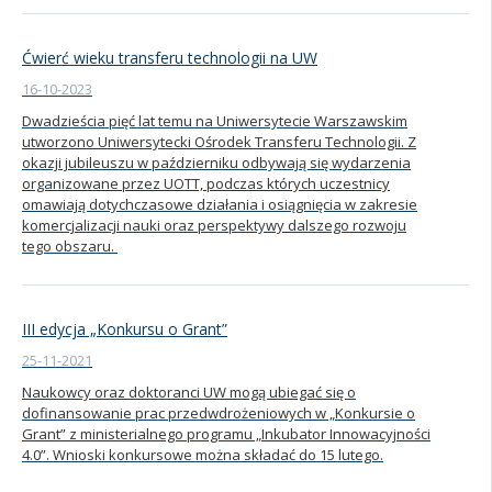
Ćwierć wieku transferu technologii na UW
16-10-2023
Dwadzieścia pięć lat temu na Uniwersytecie Warszawskim
utworzono Uniwersytecki Ośrodek Transferu Technologii. Z
okazji jubileuszu w październiku odbywają się wydarzenia
organizowane przez UOTT, podczas których uczestnicy
omawiają dotychczasowe działania i osiągnięcia w zakresie
komercjalizacji nauki oraz perspektywy dalszego rozwoju
tego obszaru.
III edycja „Konkursu o Grant”
25-11-2021
Naukowcy oraz doktoranci UW mogą ubiegać się o
dofinansowanie prac przedwdrożeniowych w „Konkursie o
Grant” z ministerialnego programu „Inkubator Innowacyjności
4.0”. Wnioski konkursowe można składać do 15 lutego.