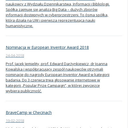
naukowcy z Wydziału Dziennikarstwa, Informacji i Bibliologii.
Spółka zajmuje się analizą Big Data – dużych zbiorów
informacji dostępnych w cyberprzestrzeni. To ósma spółka,
która działa na UW i pierwsza reprezentująca nauki
humanistyczne.
Nominacja w European Inventor Award 2018
24-04-2018
Prof. Jacek Jemielity, prof. Edward Darżynkiewicz, dr Joanna
Kowalska i współpracujący zespół naukowców otrzymali
nominację do nagrody European Inventor Award w kategorii
badania. Do 3 czerwca trwa głosowanie internetowe w
kategorii „Popular Prize Campaign”, w której zwycięzcę
wybiera publiczność.
BraveCamp w Chęcinach
19-02-2018