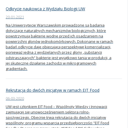
Odkrycie naukowca z Wydziału Biologii UW
20-01-2021
Na Uniwersytecie Warszawskim prowadzone są badania
dotyczące naturalnych mechanizmów biologicznych, które
powstrzymują bakterie wodne przed ich osadzaniem na
powierzchni glonów jednokomórkowych. Dokonane w ramach
badań odkrycie daje obiecującą perspektywę komercjalizacji,
ponieważ jedna z wydzielanych przez glony „substancji
odstraszających” bakterie jest wyjątkowo tania w produkcji, a
jej skuteczne działanie zachodzi w mikrogramowych
gradientach.
Rekrutacja do dwóch inicjatyw w ramach EIT Food
06-03-2020
UW jest członkiem EIT Food – Wspólnoty Wiedzy i Innowacji
zajmującej się unowocześnieniem sektora rolno-
spożywczego. Obecnie trwa rekrutacja do dwóch inicjatyw
wspólnoty: programu wsparcia przedsiębiorczości "EIT Food