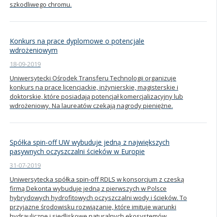
szkodliwego chromu.
Konkurs na prace dyplomowe o potencjale
wdrożeniowym
18-09-2019
Uniwersytecki Ośrodek Transferu Technologii organizuje
konkurs na prace licencjackie, inżynierskie, magisterskie i
doktorskie, które posiadają potencjał komercjalizacyjny lub
wdrożeniowy. Na laureatów czekają nagrody pieniężne.
Spółka spin-off UW wybuduje jedną z największych
pasywnych oczyszczalni ścieków w Europie
31-07-2019
Uniwersytecka spółka spin-off RDLS w konsorcjum z czeską
firmą Dekonta wybuduje jedną z pierwszych w Polsce
hybrydowych hydrofitowych oczyszczalni wody i ścieków. To
przyjazne środowisku rozwiązanie, które imituje warunki
hydrauliczne i siedliskowe naturalnych ekosystemów.