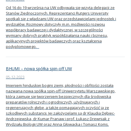
Od 16 do 19 września na UW odbywała się wizyta delegacji ze
Kandydat
Stanów Zjednoczonych. Reprezentanci Rutgers University
spotkali się z władzami UW oraz przedstawicielami jednostek i
wydziałów. Rozmowy dotyczyły m.in. możliwości rozwoju
Absolwent
współpracy badawczej i dydaktycznej, w szczególności
wymiany dobrych praktyk współdziałania nauki i biznesu,
aplikacyjnych projektów badawczych oraz kształcenia
podyplomowego.
BHUMI – nowa spółka spin-off UW
05-12-2023
Imieniem hinduskiej bogini ziemi, płodności i obfitości została
nazwana nowa spółka spin-off Uniwersytetu Warszawskiego,
która zajmuje się tworzeniem bezpiecznych dla środowiska
preparatów rolniczych i ogrodniczych, użyźniających i
regenerujących glebę, a także pomagających oczyścić ją ze
szkodliwych substancji. Jej założycielami są dr Klaudia Dębiec-
Andrzejewska, dr Kumar Pranaw i prof. Łukasz Drewniak z
Wydziału Biologii UW oraz Anna Głowacka i Tomasz Koms.