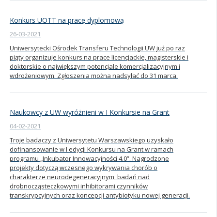
Konkurs UOTT na pracę dyplomową
26-03-2021
Uniwersytecki Ośrodek Transferu Technologii UW już po raz
piąty organizuje konkurs na prace licencjackie, magisterskie i
doktorskie o największym potencjale komercjalizacyjnym i
wdrożeniowym. Zgłoszenia można nadsyłać do 31 marca.
Naukowcy z UW wyróżnieni w I Konkursie na Grant
04-02-2021
Troje badaczy z Uniwersytetu Warszawskiego uzyskało
dofinansowanie w I edycji Konkursu na Grant w ramach
programu „Inkubator Innowacyjności 4.0”. Nagrodzone
projekty dotyczą wczesnego wykrywania chorób o
charakterze neurodegeneracyjnym, badań nad
drobnocząsteczkowymi inhibitorami czynników
transkrypcyjnych oraz koncepcji antybiotyku nowej generacji.