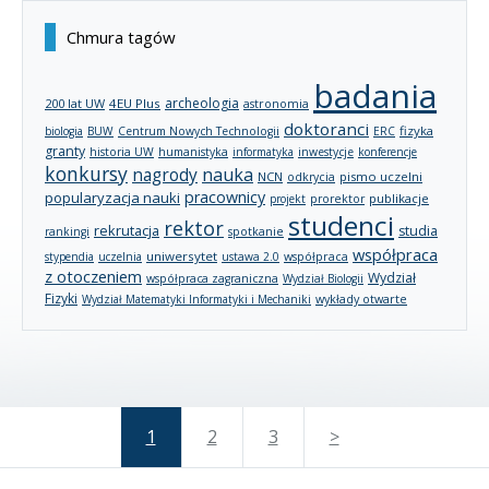
Chmura tagów
badania
archeologia
200 lat UW
4EU Plus
astronomia
doktoranci
fizyka
biologia
BUW
Centrum Nowych Technologii
ERC
granty
historia UW
humanistyka
informatyka
inwestycje
konferencje
konkursy
nagrody
nauka
NCN
pismo uczelni
odkrycia
pracownicy
popularyzacja nauki
publikacje
projekt
prorektor
studenci
rektor
rekrutacja
studia
rankingi
spotkanie
współpraca
uniwersytet
stypendia
uczelnia
ustawa 2.0
współpraca
z otoczeniem
Wydział
współpraca zagraniczna
Wydział Biologii
Fizyki
wykłady otwarte
Wydział Matematyki Informatyki i Mechaniki
1
2
3
>