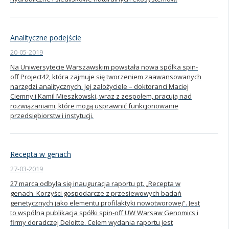
Analityczne podejście
20-05-2019
Na Uniwersytecie Warszawskim powstała nowa spółka spin-
off Project42, która zajmuje się tworzeniem zaawansowanych
narzędzi analitycznych. Jej założyciele – doktoranci Maciej
Ciemny i Kamil Mieszkowski, wraz z zespołem, pracują nad
rozwiązaniami, które mogą usprawnić funkcjonowanie
przedsiębiorstw i instytucji.
Recepta w genach
27-03-2019
27 marca odbyła się inauguracja raportu pt. „Recepta w
genach. Korzyści gospodarcze z przesiewowych badań
genetycznych jako elementu profilaktyki nowotworowej”. Jest
to wspólna publikacja spółki spin-off UW Warsaw Genomics i
firmy doradczej Deloitte. Celem wydania raportu jest