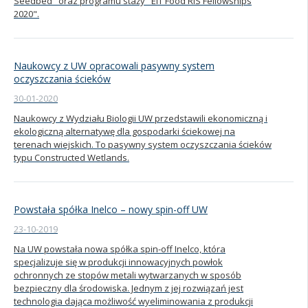
Seedbed" oraz programu staży "EIT Food RIS Fellowships
2020".
Naukowcy z UW opracowali pasywny system
oczyszczania ścieków
30-01-2020
Naukowcy z Wydziału Biologii UW przedstawili ekonomiczną i
ekologiczną alternatywę dla gospodarki ściekowej na
terenach wiejskich. To pasywny system oczyszczania ścieków
typu Constructed Wetlands.
Powstała spółka Inelco – nowy spin-off UW
23-10-2019
Na UW powstała nowa spółka spin-off Inelco, która
specjalizuje się w produkcji innowacyjnych powłok
ochronnych ze stopów metali wytwarzanych w sposób
bezpieczny dla środowiska. Jednym z jej rozwiązań jest
technologia dająca możliwość wyeliminowania z produkcji