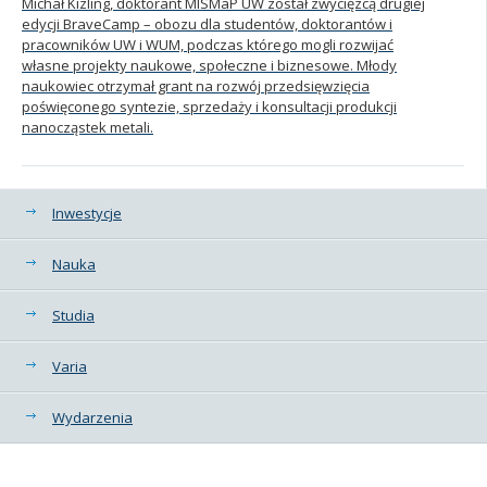
Michał Kizling, doktorant MISMaP UW został zwycięzcą drugiej
edycji BraveCamp – obozu dla studentów, doktorantów i
pracowników UW i WUM, podczas którego mogli rozwijać
własne projekty naukowe, społeczne i biznesowe. Młody
naukowiec otrzymał grant na rozwój przedsięwzięcia
poświęconego syntezie, sprzedaży i konsultacji produkcji
nanocząstek metali.
Kategorie
Inwestycje
Nauka
Studia
Varia
Wydarzenia