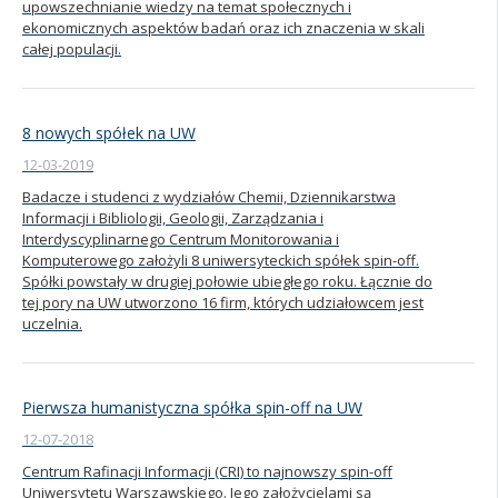
upowszechnianie wiedzy na temat społecznych i
ekonomicznych aspektów badań oraz ich znaczenia w skali
całej populacji.
8 nowych spółek na UW
12-03-2019
Badacze i studenci z wydziałów Chemii, Dziennikarstwa
Informacji i Bibliologii, Geologii, Zarządzania i
Interdyscyplinarnego Centrum Monitorowania i
Komputerowego założyli 8 uniwersyteckich spółek spin-off.
Spółki powstały w drugiej połowie ubiegłego roku. Łącznie do
tej pory na UW utworzono 16 firm, których udziałowcem jest
uczelnia.
Pierwsza humanistyczna spółka spin-off na UW
12-07-2018
Centrum Rafinacji Informacji (CRI) to najnowszy spin-off
Uniwersytetu Warszawskiego. Jego założycielami są