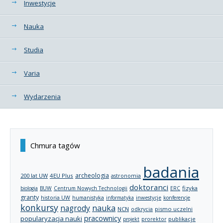
Kategorie
Inwestycje
Nauka
Studia
Varia
Wydarzenia
Chmura tagów
badania
archeologia
200 lat UW
4EU Plus
astronomia
doktoranci
fizyka
biologia
BUW
Centrum Nowych Technologii
ERC
granty
historia UW
humanistyka
informatyka
inwestycje
konferencje
konkursy
nagrody
nauka
NCN
pismo uczelni
odkrycia
pracownicy
popularyzacja nauki
publikacje
projekt
prorektor