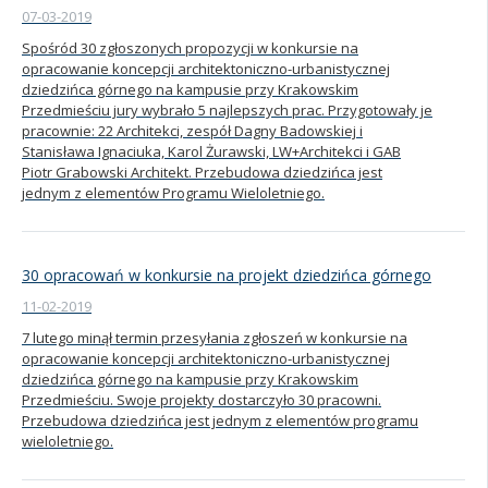
07-03-2019
Spośród 30 zgłoszonych propozycji w konkursie na
opracowanie koncepcji architektoniczno-urbanistycznej
dziedzińca górnego na kampusie przy Krakowskim
Przedmieściu jury wybrało 5 najlepszych prac. Przygotowały je
pracownie: 22 Architekci, zespół Dagny Badowskiej i
Stanisława Ignaciuka, Karol Żurawski, LW+Architekci i GAB
Piotr Grabowski Architekt. Przebudowa dziedzińca jest
jednym z elementów Programu Wieloletniego.
30 opracowań w konkursie na projekt dziedzińca górnego
11-02-2019
7 lutego minął termin przesyłania zgłoszeń w konkursie na
opracowanie koncepcji architektoniczno-urbanistycznej
dziedzińca górnego na kampusie przy Krakowskim
Przedmieściu. Swoje projekty dostarczyło 30 pracowni.
Przebudowa dziedzińca jest jednym z elementów programu
wieloletniego.