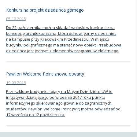
Konkurs na projekt dziedzińca górnego
05-10-2018
Do 22 października można składać wnioski w konkursie na
koncepcję architektoniczną, która odnowi górny dziedziniec
na kampusie przy Krakowskim Przedmieściu. W miejscu
budynku poligraficznego ma stanąć nowy obiekt. Przebudowa
dziedzińca jest jednym z elementów programu wieloletniego.
Pawilon Welcome Point znowu otwarty
19-09-2018
Przeszklony budynek stojący na Małym Dziedzińcu UW to
inicjatywa działającego od września 2017 roku punktu
informacyjnego skierowanego głównie do zagranicznych
studentów. Pawilon Welcome Point (WP) można odwiedzać od
17 września do 12 października.