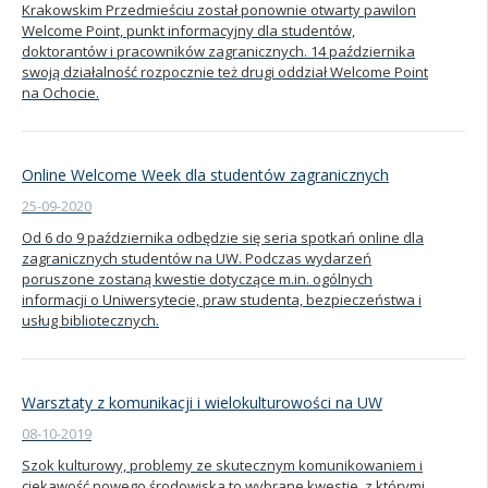
Krakowskim Przedmieściu został ponownie otwarty pawilon
Welcome Point, punkt informacyjny dla studentów,
doktorantów i pracowników zagranicznych. 14 października
swoją działalność rozpocznie też drugi oddział Welcome Point
na Ochocie.
Online Welcome Week dla studentów zagranicznych
25-09-2020
Od 6 do 9 października odbędzie się seria spotkań online dla
zagranicznych studentów na UW. Podczas wydarzeń
poruszone zostaną kwestie dotyczące m.in. ogólnych
informacji o Uniwersytecie, praw studenta, bezpieczeństwa i
usług bibliotecznych.
Warsztaty z komunikacji i wielokulturowości na UW
08-10-2019
Szok kulturowy, problemy ze skutecznym komunikowaniem i
ciekawość nowego środowiska to wybrane kwestie, z którymi