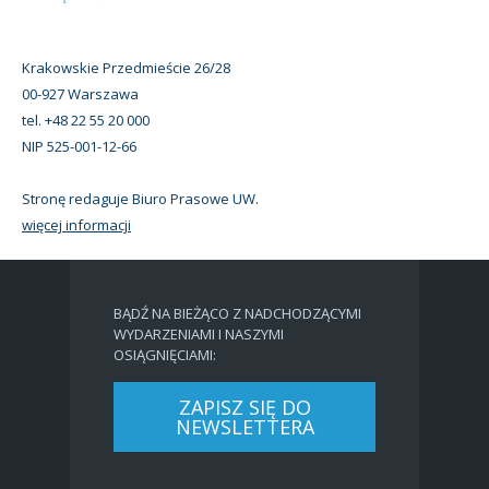
Krakowskie Przedmieście 26/28
00-927 Warszawa
tel. +48 22 55 20 000
NIP 525-001-12-66
Stronę redaguje Biuro Prasowe UW.
więcej informacji
BĄDŹ NA BIEŻĄCO Z NADCHODZĄCYMI
WYDARZENIAMI I NASZYMI
OSIĄGNIĘCIAMI:
ZAPISZ SIĘ DO
NEWSLETTERA