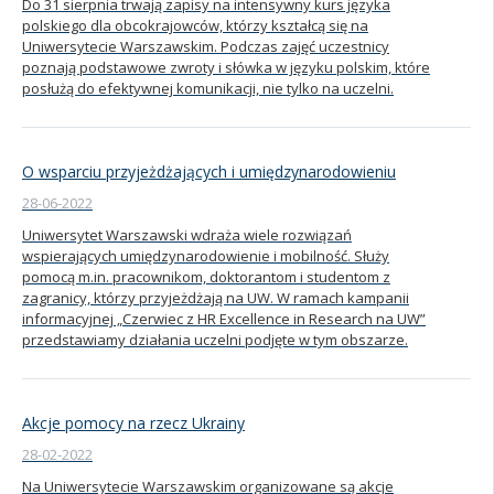
Do 31 sierpnia trwają zapisy na intensywny kurs języka
polskiego dla obcokrajowców, którzy kształcą się na
Uniwersytecie Warszawskim. Podczas zajęć uczestnicy
poznają podstawowe zwroty i słówka w języku polskim, które
posłużą do efektywnej komunikacji, nie tylko na uczelni.
O wsparciu przyjeżdżających i umiędzynarodowieniu
28-06-2022
Uniwersytet Warszawski wdraża wiele rozwiązań
wspierających umiędzynarodowienie i mobilność. Służy
pomocą m.in. pracownikom, doktorantom i studentom z
zagranicy, którzy przyjeżdżają na UW. W ramach kampanii
informacyjnej „Czerwiec z HR Excellence in Research na UW”
przedstawiamy działania uczelni podjęte w tym obszarze.
Akcje pomocy na rzecz Ukrainy
28-02-2022
Na Uniwersytecie Warszawskim organizowane są akcje