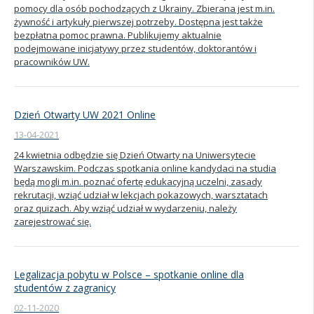
pomocy dla osób pochodzących z Ukrainy. Zbierana jest m.in.
żywność i artykuły pierwszej potrzeby. Dostępna jest także
bezpłatna pomoc prawna. Publikujemy aktualnie
podejmowane inicjatywy przez studentów, doktorantów i
pracowników UW.
Dzień Otwarty UW 2021 Online
13-04-2021
24 kwietnia odbędzie się Dzień Otwarty na Uniwersytecie
Warszawskim. Podczas spotkania online kandydaci na studia
będą mogli m.in. poznać ofertę edukacyjną uczelni, zasady
rekrutacji, wziąć udział w lekcjach pokazowych, warsztatach
oraz quizach. Aby wziąć udział w wydarzeniu, należy
zarejestrować się.
Legalizacja pobytu w Polsce – spotkanie online dla
studentów z zagranicy
02-11-2020