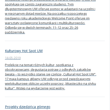
spotykają się często zagraniczni studenci. Tym
długoterminowym UW oferuje pomoc w adaptacji na uczelni i
w nieznanym dotąd mieście. Na początku rozpoczętego
niedawno roku akademickiego Welcome Point oferuje im
warsztaty poświęcone komunikacji i multikulturowości.
Odbędą się w dwóch terminach: 11–12 oraz 25–26
października.
Kulturowy Hot Spot UW
14-05-2019
Prelekcje na temat różnych kultur, spotkania z
obcokrajowcami, degustacja potraw z odległych zakątków
świata – to wszystko stanie się częścią „Cultural Hot Spot UW”.
17 maja kampus główny UW odkryje przed zwiedzającymi
wielokulturowe oblicze uczelni poprzez „Miasteczko na styku
kultur”. Wstęp na wydarzenie jest wolny.
Projekty dziedzińca górnego