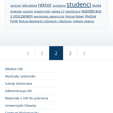
studenci
rektor
rekrutacja
studia
rankingi
spotkanie
współpraca
uniwersytet
stypendia
uczelnia
ustawa 2.0
współpraca
z otoczeniem
Wydział
współpraca zagraniczna
Wydział Biologii
Fizyki
wykłady otwarte
Wydział Matematyki Informatyki i Mechaniki
<
1
2
3
>
Władze UW
Wydziały i jednostki
Szkoły doktorskie
Administracja UW
Materiały o UW do pobrania
Uniwersytet Otwarty
Centrum Wolontariatu