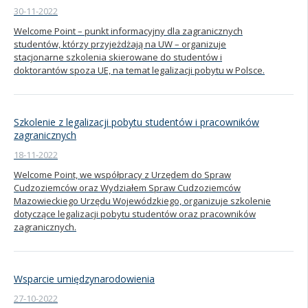
30-11-2022
Kandydat
Welcome Point – punkt informacyjny dla zagranicznych
studentów, którzy przyjeżdżają na UW – organizuje
stacjonarne szkolenia skierowane do studentów i
Absolwent
doktorantów spoza UE, na temat legalizacji pobytu w Polsce.
Szkolenie z legalizacji pobytu studentów i pracowników
zagranicznych
18-11-2022
Welcome Point, we współpracy z Urzędem do Spraw
Cudzoziemców oraz Wydziałem Spraw Cudzoziemców
Mazowieckiego Urzędu Wojewódzkiego, organizuje szkolenie
dotyczące legalizacji pobytu studentów oraz pracowników
zagranicznych.
Wsparcie umiędzynarodowienia
27-10-2022