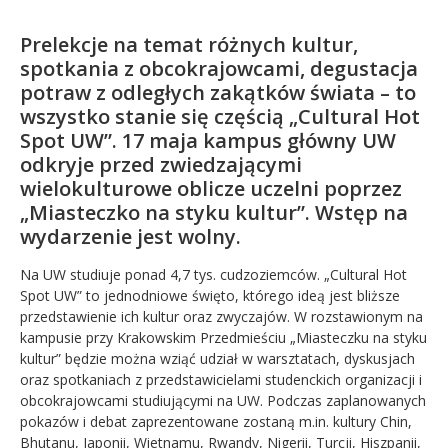
Kandydat
Prelekcje na temat różnych kultur,
spotkania z obcokrajowcami, degustacja
Absolwent
potraw z odległych zakątków świata – to
wszystko stanie się częścią „Cultural Hot
Spot UW”. 17 maja kampus główny UW
odkryje przed zwiedzającymi
wielokulturowe oblicze uczelni poprzez
„Miasteczko na styku kultur”. Wstęp na
wydarzenie jest wolny.
Na UW studiuje ponad 4,7 tys. cudzoziemców. „Cultural Hot
Spot UW” to jednodniowe święto, którego ideą jest bliższe
przedstawienie ich kultur oraz zwyczajów. W rozstawionym na
kampusie przy Krakowskim Przedmieściu „Miasteczku na styku
kultur” będzie można wziąć udział w warsztatach, dyskusjach
oraz spotkaniach z przedstawicielami studenckich organizacji i
obcokrajowcami studiującymi na UW. Podczas zaplanowanych
pokazów i debat zaprezentowane zostaną m.in. kultury Chin,
Bhutanu, Japonii, Wietnamu, Rwandy, Nigerii, Turcji, Hiszpanii,