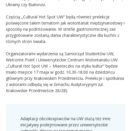
Ukrainy czy Białorusi.
Częścią „Cultural Hot Spot UW” będą również prelekcje
poświęcone takim tematom jak wolontariat międzynarodowy i
sposoby na podróżowanie. W strefie gastronomicznej zaś
przygotowane zostaną dania charakterystyczne dla kuchni z
różnych stron świata.
Organizatorami wydarzenia są Samorząd Studentów UW,
Welcome Point i Uniwersyteckie Centrum Wolontariatu UW.
„Cultural Hot Spot UW – Miasteczko na styku kultur” będzie
miało miejsce 17 maja w godz. 10.30-18.00 na dziedzińcu
głównym przy Krakowskim Przedmieściu. Prelekcje i spotkania
z autorami odbędą się w Gmachu Audytoryjnym (ul.
Krakowskie Przedmieście 26/28).
Adaptacji obcokrajowców na UW służą też inne
inicjatywy podejmowane przez uniwersyteckie
jednostki. Więcej na ten temat można