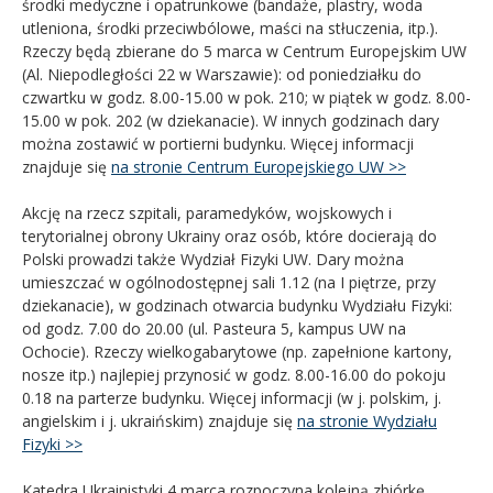
środki medyczne i opatrunkowe (bandaże, plastry, woda
utleniona, środki przeciwbólowe, maści na stłuczenia, itp.).
Rzeczy będą zbierane do 5 marca w Centrum Europejskim UW
(Al. Niepodległości 22 w Warszawie): od poniedziałku do
czwartku w godz. 8.00-15.00 w pok. 210; w piątek w godz. 8.00-
15.00 w pok. 202 (w dziekanacie). W innych godzinach dary
można zostawić w portierni budynku. Więcej informacji
znajduje się
na stronie Centrum Europejskiego UW >>
Akcję na rzecz szpitali, paramedyków, wojskowych i
terytorialnej obrony Ukrainy oraz osób, które docierają do
Polski prowadzi także Wydział Fizyki UW. Dary można
umieszczać w ogólnodostępnej sali 1.12 (na I piętrze, przy
dziekanacie), w godzinach otwarcia budynku Wydziału Fizyki:
od godz. 7.00 do 20.00 (ul. Pasteura 5, kampus UW na
Ochocie). Rzeczy wielkogabarytowe (np. zapełnione kartony,
nosze itp.) najlepiej przynosić w godz. 8.00-16.00 do pokoju
0.18 na parterze budynku. Więcej informacji (w j. polskim, j.
angielskim i j. ukraińskim) znajduje się
na stronie Wydziału
Fizyki >>
Katedra Ukrainistyki 4 marca rozpoczyna kolejną zbiórkę