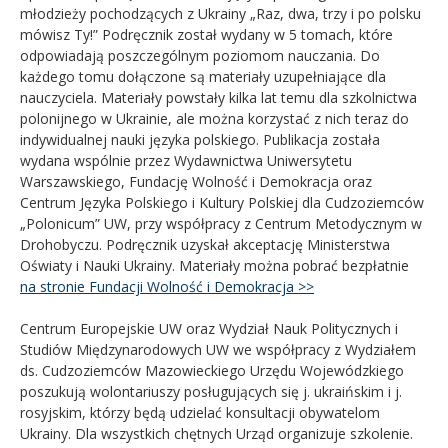
młodzieży pochodzących z Ukrainy „Raz, dwa, trzy i po polsku
mówisz Ty!” Podręcznik został wydany w 5 tomach, które
odpowiadają poszczególnym poziomom nauczania. Do
każdego tomu dołączone są materiały uzupełniające dla
nauczyciela. Materiały powstały kilka lat temu dla szkolnictwa
polonijnego w Ukrainie, ale można korzystać z nich teraz do
indywidualnej nauki języka polskiego. Publikacja została
wydana wspólnie przez Wydawnictwa Uniwersytetu
Warszawskiego, Fundację Wolność i Demokracja oraz
Centrum Języka Polskiego i Kultury Polskiej dla Cudzoziemców
„Polonicum” UW, przy współpracy z Centrum Metodycznym w
Drohobyczu. Podręcznik uzyskał akceptację Ministerstwa
Oświaty i Nauki Ukrainy. Materiały można pobrać bezpłatnie
na stronie Fundacji Wolność i Demokracja >>
Centrum Europejskie UW oraz Wydział Nauk Politycznych i
Studiów Międzynarodowych UW we współpracy z Wydziałem
ds. Cudzoziemców Mazowieckiego Urzędu Wojewódzkiego
poszukują wolontariuszy posługujących się j. ukraińskim i j.
rosyjskim, którzy będą udzielać konsultacji obywatelom
Ukrainy. Dla wszystkich chętnych Urząd organizuje szkolenie.