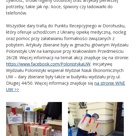
żywność, środki higieny osobistej oraz artykuły pierwszej
potrzeby, takie jak np.: koce, śpiwory czy ładowarki do
telefonów.
Wszystkie dary trafią do Punktu Recepcyjnego w Dorohusku,
który oferuje uchodźcom z Ukrainy opiekę medyczną, nocleg
oraz pomoc przy załatwianiu formalności związanych z
pobytem. Artykuły zbierane były w gmachu głównym Wydziału
Polonistyki UW na kampusie przy Krakowskim Przedmieściu
26/28. Więcej informacji na temat akcji znajduje się na stronie:
https://www.facebook.com/PolonistykaUW
. Inicjatywę
Wydziału Polonistyki wspierał Wydział Nauk Ekonomicznych
UW – dary zbierane były także w budynku wydziału przy ul.
Długiej 44/50. Więcej informacji znajduje się
na stronie WNE
UW >>