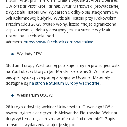
Historii PAN, prof. Hieronim Grala z Wydziału „Artes Liberales”
UW oraz dr Piotr Kroll i dr hab. Artur Markowski (prowadzenie)
z Wydziału Historii UW. Wydarzenie odbyło się stacjonarnie w
Sali Kolumnowej budynku Wydziału Historii przy Krakowskim
Przedmieściu 26/28 (wstęp wolny, liczba miejsc ograniczona).
Zapis transmisji debaty dostępny jest na stronie Wydziału
Historii na Facebooku pod
adresem:
https://www.facebook.com/watch/live.
Wykłady SEW:
Studium Europy Wschodniej publikuje filmy na profilu jednostki
na YouTube, w których Jan Malicki, kierownik SEW, mówi o
bieżącej sytuacji związanej z wojną w Ukrainie. Materiały
dostępne są
na stronie Studium Europy Wschodnie
j.
Webinarium UOUW:
28 lutego odbył się webinar Uniwersytetu Otwartego UW z
psychologiem dziecięcym dr Aleksandrą Piotrowską. Webinar
dotyczył tematu „Jak rozmawiać z dziećmi o wojnie?”. Zapis
transmisji wydarzenia znajduje się pod