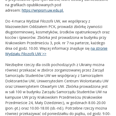
na grafikach opublikowanych pod
adresem:
https://wnpism.uw.edu.pl.
Do 4 marca Wydział Filozofii UW, we współpracy z
Mazowieckim Oddziałem PCK, prowadzi zbiórkę żywności
długoterminowej, kosmetyków, środków opatrunkowych oraz
koców i śpiworów. Zbiórka jest prowadzona w budynku przy
Krakowskim Przedmieściu 3, pok. nr 7 na parterze, każdego
dnia od godz. 10.00. Więcej informacji znajduje się
na stronie
Wydziału Filozofii UW >>
Niezbędne rzeczy dla osób pochodzących z Ukrainy można
również przekazać w zbiórce zorganizowanej przez Zarząd
Samorządu Studentów UW we współpracy z Samorządem
Doktorantów UW, Uniwersyteckim Centrum Wolontariatu UW
oraz Uniwersytetem Otwartym UW. Zbiórka prowadzona jest
w sali 100 w budynku Zarządu Samorządu Studentów UW na
kampusie UW przy Krakowskim Przedmieściu (Krakowskie
Przedmieście 24, Mały Dziedziniec), w godzinach 8.00-20.00
(pon.-pt.) oraz 10.00-18.00 (sb.-nd.). Potrzebne rzeczy można
również przekazywać od poniedziałku do piątku, od godz. 9.00-