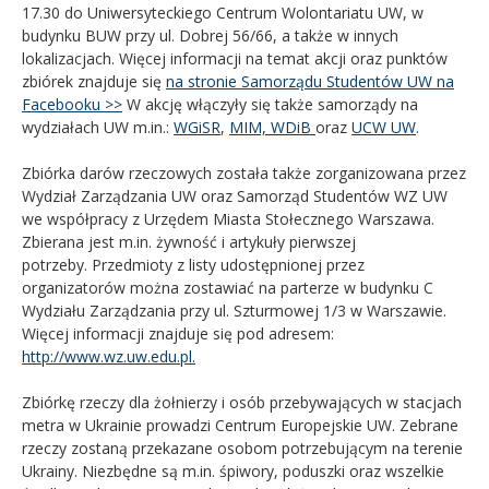
17.30 do Uniwersyteckiego Centrum Wolontariatu UW, w
budynku BUW przy ul. Dobrej 56/66, a także w innych
lokalizacjach. Więcej informacji na temat akcji oraz punktów
zbiórek znajduje się
na stronie Samorządu Studentów UW na
Facebooku >>
W akcję włączyły się także samorządy na
wydziałach UW m.in.:
WGiSR
,
MIM,
WDiB
oraz
UCW UW
.
Zbiórka darów rzeczowych została także zorganizowana przez
Wydział Zarządzania UW oraz Samorząd Studentów WZ UW
we współpracy z Urzędem Miasta Stołecznego Warszawa.
Zbierana jest m.in. żywność i artykuły pierwszej
potrzeby. Przedmioty z listy udostępnionej przez
organizatorów można zostawiać na parterze w budynku C
Wydziału Zarządzania przy ul. Szturmowej 1/3 w Warszawie.
Więcej informacji znajduje się pod adresem:
http://www.wz.uw.edu.pl.
Zbiórkę rzeczy dla żołnierzy i osób przebywających w stacjach
metra w Ukrainie prowadzi Centrum Europejskie UW. Zebrane
rzeczy zostaną przekazane osobom potrzebującym na terenie
Ukrainy. Niezbędne są m.in. śpiwory, poduszki oraz wszelkie