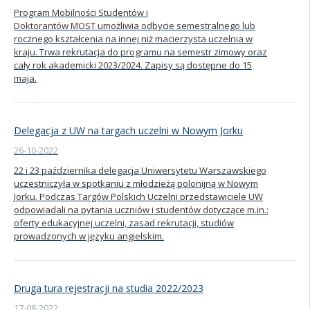
Program Mobilności Studentów i
Doktorantów MOST umożliwia odbycie semestralnego lub
rocznego kształcenia na innej niż macierzysta uczelnia w
kraju. Trwa rekrutacja do programu na semestr zimowy oraz
cały rok akademicki 2023/2024. Zapisy są dostępne do 15
maja.
Delegacja z UW na targach uczelni w Nowym Jorku
26-10-2022
22 i 23 października delegacja Uniwersytetu Warszawskiego
uczestniczyła w spotkaniu z młodzieżą polonijną w Nowym
Jorku. Podczas Targów Polskich Uczelni przedstawiciele UW
odpowiadali na pytania uczniów i studentów dotyczące m.in.:
oferty edukacyjnej uczelni, zasad rekrutacji, studiów
prowadzonych w języku angielskim.
Druga tura rejestracji na studia 2022/2023
17-08-2022