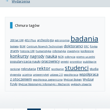
Wydarzenia
Chmura tagów
badania
archeologia
200 lat UW
4EU Plus
astronomia
doktoranci
fizyka
biologia
BUW
Centrum Nowych Technologii
ERC
granty
historia UW
humanistyka
informatyka
inwestycje
konferencje
konkursy
nagrody
nauka
NCN
pismo uczelni
odkrycia
pracownicy
popularyzacja nauki
publikacje
projekt
prorektor
studenci
rektor
rekrutacja
studia
rankingi
spotkanie
współpraca
uniwersytet
stypendia
uczelnia
ustawa 2.0
współpraca
z otoczeniem
Wydział
współpraca zagraniczna
Wydział Biologii
Fizyki
wykłady otwarte
Wydział Matematyki Informatyki i Mechaniki