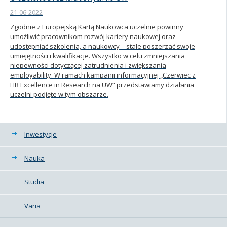
21-06-2022
Zgodnie z Europejską Kartą Naukowca uczelnie powinny
umożliwić pracownikom rozwój kariery naukowej oraz
udostępniać szkolenia, a naukowcy – stale poszerzać swoje
umiejętności i kwalifikacje. Wszystko w celu zmniejszania
niepewności dotyczącej zatrudnienia i zwiększania
employability. W ramach kampanii informacyjnej „Czerwiec z
HR Excellence in Research na UW” przedstawiamy działania
uczelni podjęte w tym obszarze.
Kategorie
Inwestycje
Nauka
Studia
Varia