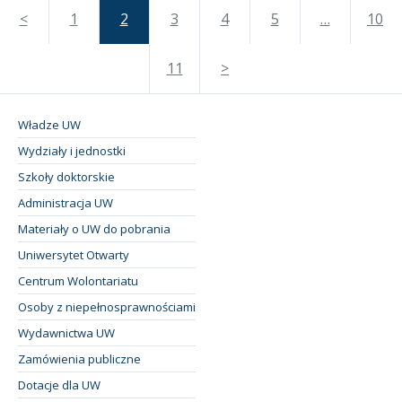
<
1
2
3
4
5
…
10
11
>
Władze UW
Wydziały i jednostki
Szkoły doktorskie
Administracja UW
Materiały o UW do pobrania
Uniwersytet Otwarty
Centrum Wolontariatu
Osoby z niepełnosprawnościami
Wydawnictwa UW
Zamówienia publiczne
Dotacje dla UW