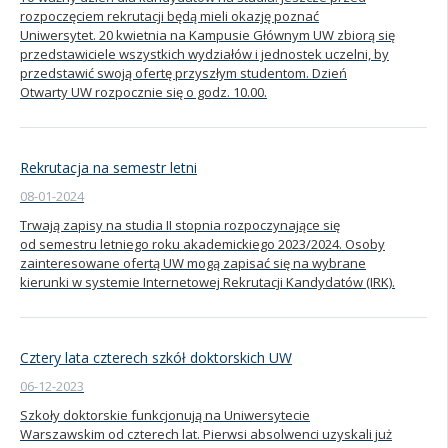
rozpoczęciem rekrutacji będą mieli okazję poznać
Uniwersytet. 20 kwietnia na Kampusie Głównym UW zbiorą się
przedstawiciele wszystkich wydziałów i jednostek uczelni, by
przedstawić swoją ofertę przyszłym studentom. Dzień
Otwarty UW rozpocznie się o godz. 10.00.
Rekrutacja na semestr letni
08-01-2024
Trwają zapisy na studia II stopnia rozpoczynające się
od semestru letniego roku akademickiego 2023/2024. Osoby
zainteresowane ofertą UW mogą zapisać się na wybrane
kierunki w systemie Internetowej Rekrutacji Kandydatów (IRK).
Cztery lata czterech szkół doktorskich UW
06-12-2023
Szkoły doktorskie funkcjonują na Uniwersytecie
Warszawskim od czterech lat. Pierwsi absolwenci uzyskali już