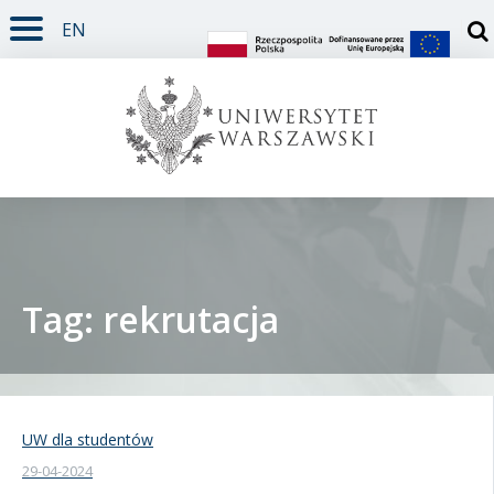
EN
TREŚĆ STRONY
MENU GŁÓWNE
WYSZUKIWARKA
SOCIAL MEDIA
STOPKA STRONY
Otw
Tag: rekrutacja
Student
Doktorant
UW dla studentów
29-04-2024
Pracownik