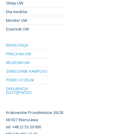
Sklep UW
Dla mediów
Monitor UW
Dziennik UW
REKRUTACJA
PRACA NA UW
MUZEUM UW
ZWIEDZANIE KAMPUSU
PISMO UCZELNI
DEKLARACJA
DOSTĘPNOŚCI
Krakowskie Przedmieście 26/28
00-927 Warszawa
tel. +48 22 55 20 000
NIP 525-001-12-66