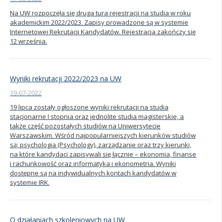
Na UW rozpoczęła się druga tura rejestracji na studia w roku
akademickim 2022/2023. Zapisy prowadzone są w systemie
Internetowej Rekrutacji Kandydatów. Rejestracja zakończy się
12 września.
Wyniki rekrutacji 2022/2023 na UW
19-07-2022
19 lipca zostały ogłoszone wyniki rekrutacji na studia
stacjonarne I stopnia oraz jednolite studia magisterskie, a
także część pozostałych studiów na Uniwersytecie
Warszawskim. Wśród najpopularniejszych kierunków studiów
są: psychologia (Psychology), zarządzanie oraz trzy kierunki,
na które kandydaci zapisywali się łącznie – ekonomia, finanse
i rachunkowość oraz informatyka i ekonometria. Wyniki
dostępne są na indywidualnych kontach kandydatów w
systemie IRK.
O działaniach szkoleniowych na UW