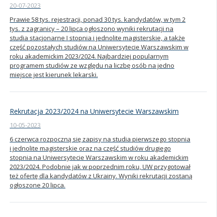
20-07-2023
Prawie 58 tys. rejestracji, ponad 30 tys. kandydatów, w tym 2
tys. z zagranicy – 20 lipca ogłoszono wyniki rekrutacji na
studia stacjonarne I stopnia i jednolite magisterskie, a także
część pozostałych studiów na Uniwersytecie Warszawskim w
roku akademickim 2023/2024. Najbardziej popularnym
programem studiów ze względu na liczbę osób na jedno
miejsce jest kierunek lekarski.
Rekrutacja 2023/2024 na Uniwersytecie Warszawskim
10-05-2023
6 czerwca rozpoczną się zapisy na studia pierwszego stopnia
i jednolite magisterskie oraz na część studiów drugiego
stopnia na Uniwersytecie Warszawskim w roku akademickim
2023/2024. Podobnie jak w poprzednim roku, UW przygotował
też ofertę dla kandydatów z Ukrainy. Wyniki rekrutacji zostaną
ogłoszone 20 lipca.