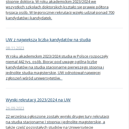
stopnie doktora. W roku akademickim 2023/2024 we
wszystkich szkołach doktorskich kształci się prawie półtora
tysiąca osób. W tegorocznej rekrutacji wzięło udział ponad 700
kandydatów i kandydatek.
UW z największą liczbą kandydatów na studia
08-11-2023
W roku akademickim 2023/2024 studia w Polsce rozpoczęły
niemal 442 tys. osób. Biorąc pod uwagę ogólną liczbę
kandydatów na studia stacjonarne pierwszego stopnia i
jednolite studia magisterskie, UW odnotował najwięcej
zgłoszeń wśród uniwersytetów.
Wyniki rekrutacji 2023/2024 na UW
26-09-2023
22 września ogłoszone zostały wyniki drugiej tury rekrutacji
na studia stacjonarne I stopnia i jednolite magisterskie, a
także część pozostałych studiów na Uniwersytecie