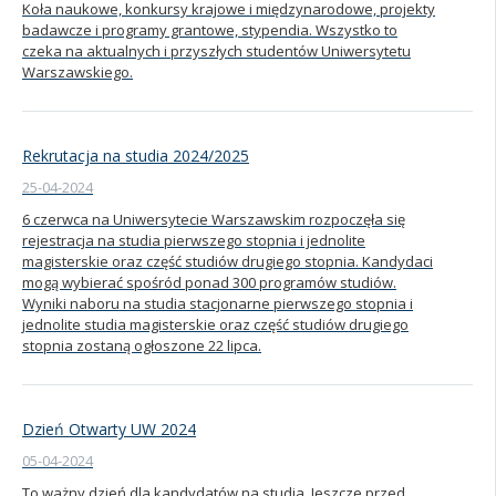
Koła naukowe, konkursy krajowe i międzynarodowe, projekty
badawcze i programy grantowe, stypendia. Wszystko to
Kandydat
czeka na aktualnych i przyszłych studentów Uniwersytetu
Warszawskiego.
Absolwent
Rekrutacja na studia 2024/2025
25-04-2024
6 czerwca na Uniwersytecie Warszawskim rozpoczęła się
rejestracja na studia pierwszego stopnia i jednolite
magisterskie oraz część studiów drugiego stopnia. Kandydaci
mogą wybierać spośród ponad 300 programów studiów.
Wyniki naboru na studia stacjonarne pierwszego stopnia i
jednolite studia magisterskie oraz część studiów drugiego
stopnia zostaną ogłoszone 22 lipca.
Dzień Otwarty UW 2024
05-04-2024
To ważny dzień dla kandydatów na studia. Jeszcze przed