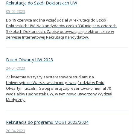
Rekrutacja do Szkół Doktorskich UW
05-05-2023
Do 19 czerwca można wziąć udział w rekrutacji do Szkół
Doktorskich UW. Na kandydatów czeka 330 miejsc w czterech
Szkołach Doktorskich. Zapisy odbywają się elektronicznie w
serwisie Internetowej Rekrutacji Kandydatów.
Dzień Otwarty UW 2023
24-04-2023
22 kwietnia wszyscy zainteresowani studiami na
Uniwersytecie Warszawskim mogli wziąć udział w Dniu
Otwartym uczelni. Swoją ofertę zaprezentowało niemal 70
wydziałów i jednostek UW, w tym nowo utworzony Wydział
Medyczny.
Rekrutacja do programu MOST 2023/2024
20-04-2023