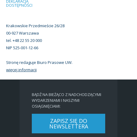
DEKLARACJA
DOSTĘPNOŚCI
Krakowskie Przedmieście 26/28
00-927 Warszawa
tel. +48 22 55 20 000
NIP 525-001-12-66
Stronę redaguje Biuro Prasowe UW.
więcej informacji
BĄDŹ NA BIEŻĄCO Z NADCHODZĄCYMI
WYDARZENIAMI I NASZYMI
OSIĄGNIĘCIAMI:
ZAPISZ SIĘ DO
NEWSLETTERA