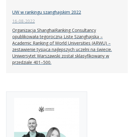
UW w rankingu szanghajskim 2022
16-08-2022
Organizacja ShanghaiRanking Consultancy
opublikowała tegoroczną Listę Szanghajską –
Academic Ranking of World Universities (ARWU) –
zestawienie tysiąca najlepszych uczelni na świecie.
Uniwersytet Warszawski został sklasyfikowany w
przedziale 401–500.