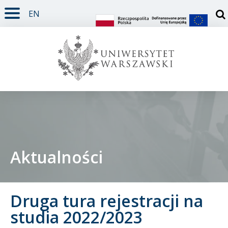
EN
TREŚĆ STRONY
MENU GŁÓWNE
WYSZUKIWARKA
SOCIAL MEDIA
STOPKA STRONY
Otw
Aktualności
Student
Druga tura rejestracji na
Doktorant
studia 2022/2023
Pracownik