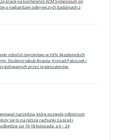
epszą pracę na konferencji ACM Symposium on
łów o najbardziej odkrywczych badaniach z
niki odniósł zwycięstwo w XXIV Akademickich
. Studenci Jakub Boguta, Konrad Paluszek i
przygotowanych przez organizatorów.
ramować narzędzia, które pozwolą odbiorcom
oży się to na niższe rachunki za prąd i
będzie się 10-18 listopada, a II – 24