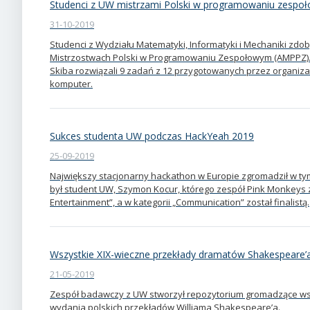
Studenci z UW mistrzami Polski w programowaniu zespo
31-10-2019
Studenci z Wydziału Matematyki, Informatyki i Mechaniki zdob
Mistrzostwach Polski w Programowaniu Zespołowym (AMPPZ).
Skiba rozwiązali 9 zadań z 12 przygotowanych przez organiza
komputer.
Sukces studenta UW podczas HackYeah 2019
25-09-2019
Największy stacjonarny hackathon w Europie zgromadził w tym
był student UW, Szymon Kocur, którego zespół Pink Monkeys zw
Entertainment”, a w kategorii „Communication” został finalistą.
Wszystkie XIX-wieczne przekłady dramatów Shakespeare’
21-05-2019
Zespół badawczy z UW stworzył repozytorium gromadzące ws
wydania polskich przekładów Williama Shakespeare’a.