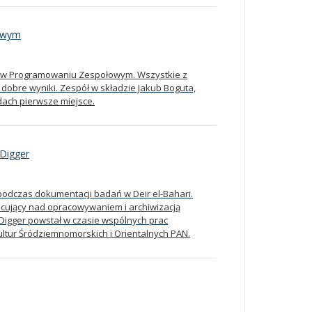
owym
ki w Programowaniu Zespołowym. Wszystkie z
 dobre wyniki. Zespół w składzie Jakub Boguta,
ach pierwsze miejsce.
 Digger
odczas dokumentacji badań w Deir el-Bahari.
acujący nad opracowywaniem i archiwizacją
 Digger powstał w czasie wspólnych prac
ltur Śródziemnomorskich i Orientalnych PAN.