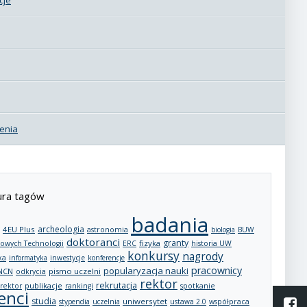
enia
ra tagów
badania
archeologia
4EU Plus
astronomia
biologia
BUW
doktoranci
granty
fizyka
owych Technologii
ERC
historia UW
konkursy
nagrody
ka
informatyka
inwestycje
konferencje
pracownicy
popularyzacja nauki
NCN
pismo uczelni
odkrycia
rektor
rekrutacja
publikacje
rektor
rankingi
spotkanie
enci
studia
L
uniwersytet
stypendia
uczelnia
ustawa 2.0
współpraca