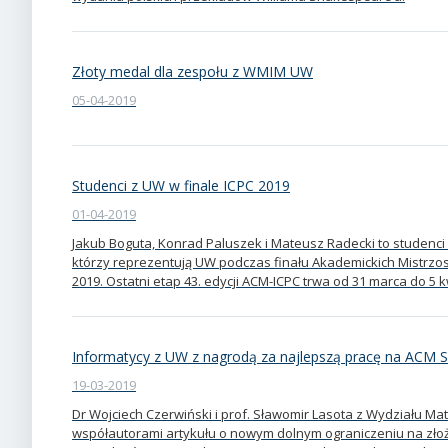
Złoty medal dla zespołu z WMIM UW
05-04-2019
Studenci z UW w finale ICPC 2019
01-04-2019
Jakub Boguta, Konrad Paluszek i Mateusz Radecki to studenci 
którzy reprezentują UW podczas finału Akademickich Mistr
2019. Ostatni etap 43. edycji ACM-ICPC trwa od 31 marca do 5 k
Informatycy z UW z nagrodą za najlepszą pracę na ACM
19-03-2019
Dr Wojciech Czerwiński i prof. Sławomir Lasota z Wydziału Mat
współautorami artykułu o nowym dolnym ograniczeniu na zł