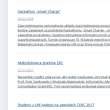
Hackathon „Smart Charge”
29-01-2018
Zaprojektowanie optymalnego układu stacji ładowania pojazd
będzie zadaniem uczestników hackathonu „Smart Charge – int
zawodów programiści i studenci kierunków informatycznych u
superkomputerach. Turniej organizuje 15-16 lutego Interdys
Matematycznego i Komputerowego UW oraz firma innogy Pols
Multizdobywca grantów ERC
27-11-2017
Niezwykle rzadko zdarza się, aby jeden naukowiec otrzymał gr
Prof. Piotr Sankowski z Wydziału Matematyki, Informatyki i M
Consolidator Grant ERC. Tym razem będzie próbował stworzy
Studenci z UW najlepsi na zawodach CERC 2017