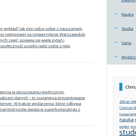
Nauka
y wykład? Jak inni radzą sobie z nauczaniem
Studia
bec nietypowej na Uniwersytecie Warszawskim
ch zajęć, pojawia się wiele pytań i
Varia
 społeczność uczelni radzi sobie z nimi
Wydarz
Chmu
ligencja w obrazowaniu medycznym,
ualizacji danych – to osiągnięcia prezentowane
200 lat UW
Denver. W trakcie wydarzenia, które odbywa
Centrum N
finał mistrzostw świata w superkomputingu z
humanisty
nauka
projekt
pro
stud