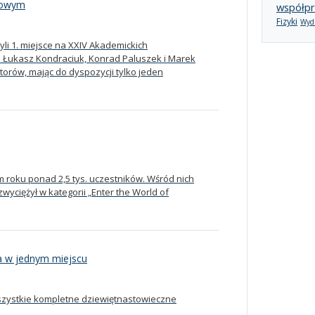
łowym
współpr
Fizyki
Wydz
yli 1. miejsce na XXIV Akademickich
 Łukasz Kondraciuk, Konrad Paluszek i Marek
torów, mając do dyspozycji tylko jeden
 roku ponad 2,5 tys. uczestników. Wśród nich
yciężył w kategorii „Enter the World of
a w jednym miejscu
zystkie kompletne dziewiętnastowieczne