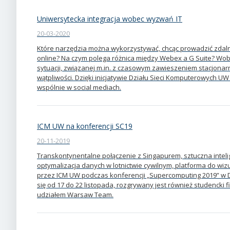
Uniwersytecka integracja wobec wyzwań IT
20-03-2020
Które narzędzia można wykorzystywać, chcąc prowadzić zdaln
online? Na czym polega różnica między Webex a G Suite? Wo
sytuacji, związanej m.in. z czasowym zawieszeniem stacjonarny
wątpliwości. Dzięki inicjatywie Działu Sieci Komputerowych UW
wspólnie w social mediach.
ICM UW na konferencji SC19
20-11-2019
Transkontynentalne połączenie z Singapurem, sztuczna inte
optymalizacja danych w lotnictwie cywilnym, platforma do wiz
przez ICM UW podczas konferencji „Supercomputing 2019” w 
się od 17 do 22 listopada, rozgrywany jest również studencki 
udziałem Warsaw Team.