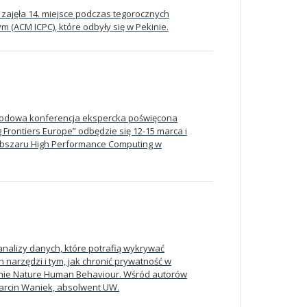
zajęła 14. miejsce podczas tegorocznych
(ACM ICPC), które odbyły się w Pekinie.
rodowa konferencja ekspercka poświęcona
rontiers Europe” odbędzie się 12-15 marca i
obszaru High Performance Computing w
analizy danych, które potrafią wykrywać
h narzędzi i tym, jak chronić prywatność w
ynie Nature Human Behaviour. Wśród autorów
arcin Waniek, absolwent UW.