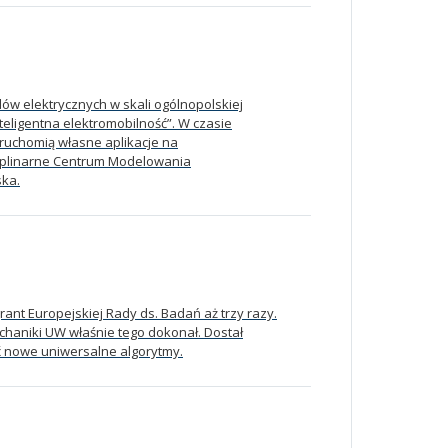
ów elektrycznych w skali ogólnopolskiej
eligentna elektromobilność”. W czasie
ruchomią własne aplikacje na
cyplinarne Centrum Modelowania
ka.
ant Europejskiej Rady ds. Badań aż trzy razy.
echaniki UW właśnie tego dokonał. Dostał
ć nowe uniwersalne algorytmy.