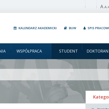
A
Włącz wysoki 
A
KALENDARZ AKADEMICKI
BUW
SPIS PRACO
Uniwersytet W
NIA
WSPÓŁPRACA
STUDENT
DOKTORAN
Katego
Inwesty