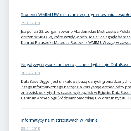
Studenci WMIM UW mistrzami w programowaniu zespoł
29-10-2018
Już po raz 23. zorganizowano Akademickie Mistrzostwa Pols
drużyn WMIM UW, które wzięły w nich udział, osiągnęły bardzo
Konrad Paluszek i Mateusz Radecki z WMIM UW zajął w zawod
Negatywy i rysunki archeologiczne zdigitalizuje DataBase
20-07-2018
DataBase Digger jest unikatową bazą danych gromadzonych p
Z tego informatycznego narzędzia korzystają archeolodzy pr
znalezisk odkrytych w czasie wykopalisk w Egipcie. DataBase
Centrum Archeologii Śródziemnomorskiej UW oraz Instytutu Ku
Informatycy na mistrzostwach w Pekinie
23-04-2018