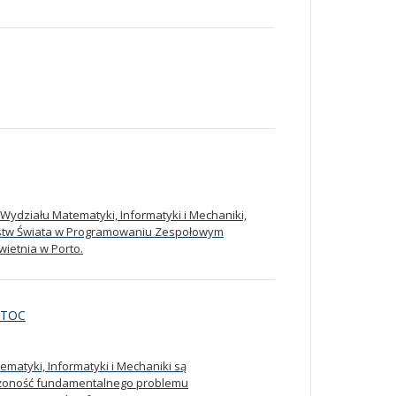
Wydziału Matematyki, Informatyki i Mechaniki,
zostw Świata w Programowaniu Zespołowym
wietnia w Porto.
 STOC
ematyki, Informatyki i Mechaniki są
ożoność fundamentalnego problemu