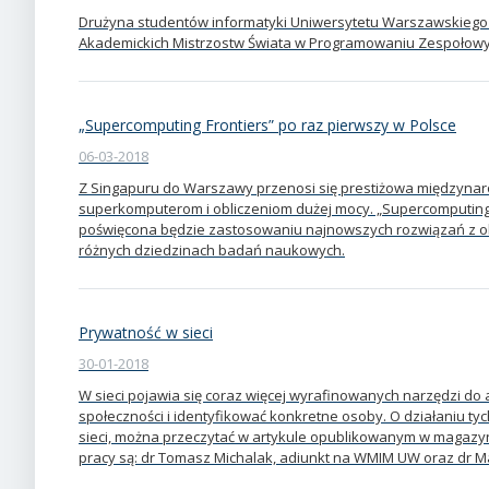
Drużyna studentów informatyki Uniwersytetu Warszawskiego 
Akademickich Mistrzostw Świata w Programowaniu Zespołowym 
„Supercomputing Frontiers” po raz pierwszy w Polsce
06-03-2018
Z Singapuru do Warszawy przenosi się prestiżowa międzyna
superkomputerom i obliczeniom dużej mocy. „Supercomputing F
poświęcona będzie zastosowaniu najnowszych rozwiązań z 
różnych dziedzinach badań naukowych.
Prywatność w sieci
30-01-2018
W sieci pojawia się coraz więcej wyrafinowanych narzędzi do 
społeczności i identyfikować konkretne osoby. O działaniu tyc
sieci, można przeczytać w artykule opublikowanym w magaz
pracy są: dr Tomasz Michalak, adiunkt na WMIM UW oraz dr M