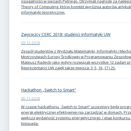
osiągalności w sieciach Petriego. Otrzymali nagrodę za najl
Theory of Computing, której komitet wyróżnia autorów artyku
informatyki teoretycznej.
Zwycięzcy CERC 2018: studenci informatyki UW
03-12-2018
Zespół studentów z Wydziału Matematyki, Informatyki i Mecha
Mistrzostwach Europy Środkowej w Programowaniu Zespołowym
Mateusz Radecki jako jedyni rozwiązali wszystkie 12 zadań 
Reprezentanci UW zajęli także miejsca: 3, 5, 16, 17 i 25.
Hackathon „Switch to Smart”
05-11-2018
W czasie hackathonu „Switch to Smart” uczestnicy będą prog
energii elektrycznej efektywniej nią zarządzać w domach. Przeł
większą wydajność systemu energetycznego. I etap konkursu od
listopada.