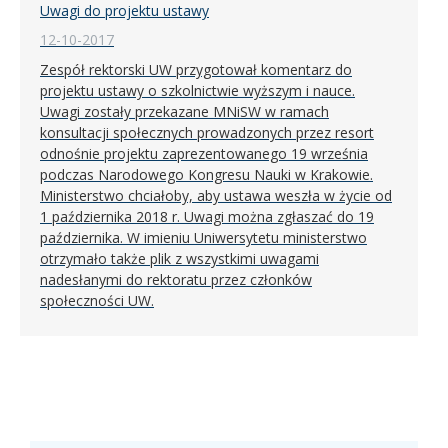
Uwagi do projektu ustawy
12-10-2017
Zespół rektorski UW przygotował komentarz do
projektu ustawy o szkolnictwie wyższym i nauce.
Uwagi zostały przekazane MNiSW w ramach
konsultacji społecznych prowadzonych przez resort
odnośnie projektu zaprezentowanego 19 września
podczas Narodowego Kongresu Nauki w Krakowie.
Ministerstwo chciałoby, aby ustawa weszła w życie od
1 października 2018 r. Uwagi można zgłaszać do 19
października. W imieniu Uniwersytetu ministerstwo
otrzymało także plik z wszystkimi uwagami
nadesłanymi do rektoratu przez członków
społeczności UW.