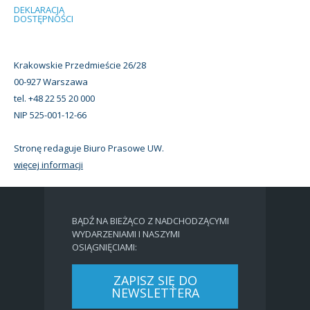
DEKLARACJA
DOSTĘPNOŚCI
Krakowskie Przedmieście 26/28
00-927 Warszawa
tel. +48 22 55 20 000
NIP 525-001-12-66
Stronę redaguje Biuro Prasowe UW.
więcej informacji
BĄDŹ NA BIEŻĄCO Z NADCHODZĄCYMI
WYDARZENIAMI I NASZYMI
OSIĄGNIĘCIAMI:
ZAPISZ SIĘ DO
NEWSLETTERA