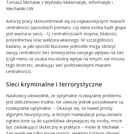
Tomasz Michalak z Wydziału Matematyki, Informatyki i
Mechaniki UW.
Autorzy pracy skoncentrowali się na najważniejszych miarach
centralności (sposobach pomiaru, czy dana osoba bądź grupa
jest ważna w sieci) – tj. centralnościach stopnia, bliskości,
pośrednictwa oraz wektora własnego. W szczególności
badano, w jaki sposób kluczowe jednostki mogą obniżyć
swoją centralność bez zmniejszenia swojego wpływu na sieć
(czyli mimo że osoba ma istotny wpływ na innych, nie można
tego dostrzec, analizując sieć podstawowymi miarami
centralności).
Sieci kryminalne i terrorystyczne
Naukowcy udowodnili, że optymalne rozwiązanie problemu
jest obliczeniowo trudne, nie zawsze jednak poszukiwane są
rozwiązania optymalne. – Okazuje się, że nawet prosty
algorytm heurystyczny, w którym manipulacje połączeniami
ograniczone są do sąsiedztwa ukrywającej się osoby, może
być zaskakująco skuteczny w praktyce – mówi dr Michalak. –
Ten wynik nie tylko może pomóc zwykłym ludziom chronić