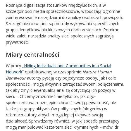
Rosnąca digitalizacja stosunków międzyludzkich, a w
szczególności media społecznościowe, wzbudzają ogromne
zainteresowanie narzędziami do analizy osobistych powiązań.
Szczególnie rozwijane są metody wykrywania specyficznych
grup i identyfikowania kluczowych osób w sieciach. Pomimo
wielu zalet, narzędzia analizy sieci społecznych zagrażają
prywatności.
Miary centralności
W pracy
„Hiding Individuals and Communities in a Social
Network”
opublikowanej w czasopiśmie
Nature Human
Behaviour
autorzy pytają czy pojedyncze osoby, jak i całe
społeczności, mogą aktywnie zarządzać swoimi połączeniami,
tak aby zmylić ewentualną analizę dotyczącą ich pozycji w
sieci. – Chcemy zrozumieć nie tylko to, jak ogół
społeczeństwa może lepiej chronić swoją prywatność, ale
także jak grupy aktywistów politycznych (blogerów) w
reżimach autorytarnych mogą lepiej ukrywać swoją
działalność. Sprawdzamy również, w jaki sposób przestępcy
mogą manipulować kształtem sieci kryminalnych – mówi dr