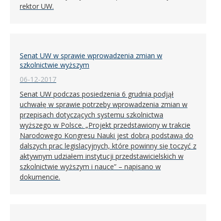
rektor UW.
Senat UW w sprawie wprowadzenia zmian w
szkolnictwie wyższym
06-12-2017
Senat UW podczas posiedzenia 6 grudnia podjął
uchwałę w sprawie potrzeby wprowadzenia zmian w
przepisach dotyczących systemu szkolnictwa
wyższego w Polsce. „Projekt przedstawiony w trakcie
Narodowego Kongresu Nauki jest dobrą podstawą do
dalszych prac legislacyjnych, które powinny się toczyć z
aktywnym udziałem instytucji przedstawicielskich w
szkolnictwie wyższym i nauce” – napisano w
dokumencie.