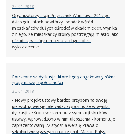
24-01-2018
Organizatorzy akcji Przystanek Warszawa 2017 po
dziesięciu latach powtórzyli sondaż wśród
mieszkańców dużych ośrodków akademickich. Wynika
z niego, że mieszkańcy stolicy postrzegają miasto jako
ośrodek, w którym można zdobyć dobre
wykształcenie.
Potrzebne są dyskusje, które będą angażowały różne
grupy naszej społeczności
22-01-2018
- Nowy projekt ustawy bardzo przypomina swoją
pierwotną wersję, ale widać wyraźnie, że w wyniku
dyskusji ze środowiskiem oraz symulacji skutków
ustawy, wprowadzono w nim ulepszenia - komentuje
zaprezentowaną 22 stycznia wersję Prawa o
szkolnictwie wyższym i nauce prof. Marcin Pałys,