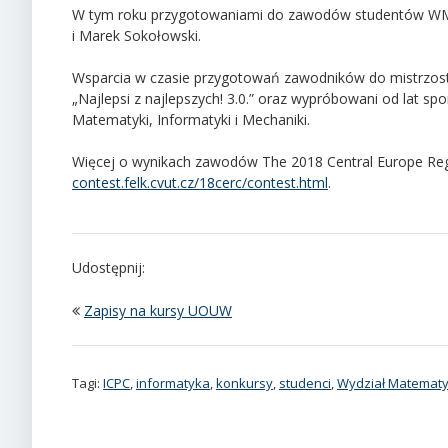
W tym roku przygotowaniami do zawodów studentów WMIM 
i Marek Sokołowski.
Wsparcia w czasie przygotowań zawodników do mistrzostw
„Najlepsi z najlepszych! 3.0.” oraz wypróbowani od lat s
Matematyki, Informatyki i Mechaniki.
Więcej o wynikach zawodów The 2018 Central Europe Regi
contest.felk.cvut.cz/18cerc/contest.html
.
Udostępnij:
Zapisy na kursy UOUW
Tagi:
ICPC
,
informatyka
,
konkursy
,
studenci
,
Wydział Matematyk