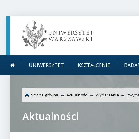
TREŚĆ STRONY
MENU GŁÓWNE
WYSZUKIWARKA
SOCIAL MEDIA
STOPKA STRONY
Menu główne
Uniwersytet Warszawski
UNIWERSYTET
KSZTAŁCENIE
BADA
UW
Strona główna
Aktualności
Wydarzenia
Zwycię
Aktualności