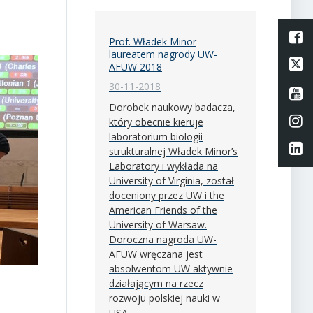
L
Prof. Władek Minor
laureatem nagrody UW-
Li
AFUW 2018
30-11-2018
Li
Dorobek naukowy badacza,
Li
który obecnie kieruje
laboratorium biologii
Li
strukturalnej Władek Minor’s
Laboratory i wykłada na
University of Virginia, został
doceniony przez UW i the
American Friends of the
University of Warsaw.
Doroczna nagroda UW-
AFUW wręczana jest
absolwentom UW aktywnie
działającym na rzecz
rozwoju polskiej nauki w
USA.