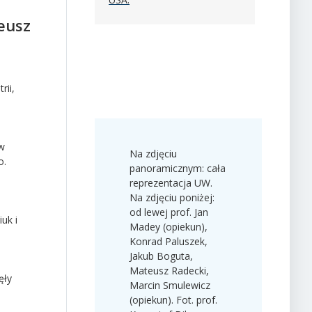
eusz
rii,
 w
Na zdjęciu
o.
panoramicznym: cała
reprezentacja UW.
Na zdjęciu poniżej:
od lewej prof. Jan
uk i
Madey (opiekun),
Konrad Paluszek,
Jakub Boguta,
Mateusz Radecki,
ęły
Marcin Smulewicz
(opiekun). Fot. prof.