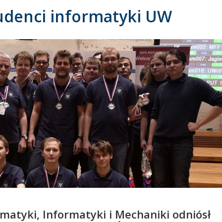
tudenci informatyki UW
atyki, Informatyki i Mechaniki odniósł