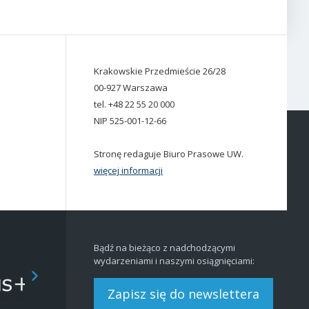
Krakowskie Przedmieście 26/28
00-927 Warszawa
tel. +48 22 55 20 000
NIP 525-001-12-66
Stronę redaguje Biuro Prasowe UW.
więcej informacji
Bądź na bieżąco z nadchodzącymi
wydarzeniami i naszymi osiągnięciami:
Zapisz się do newslettera