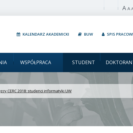
A
Włącz wysoki 
A
KALENDARZ AKADEMICKI
BUW
SPIS PRACO
 Zwycięzcy CERC 2018: s
NIA
WSPÓŁPRACA
STUDENT
DOKTORAN
zcy CERC 2018: studenci informatyki UW