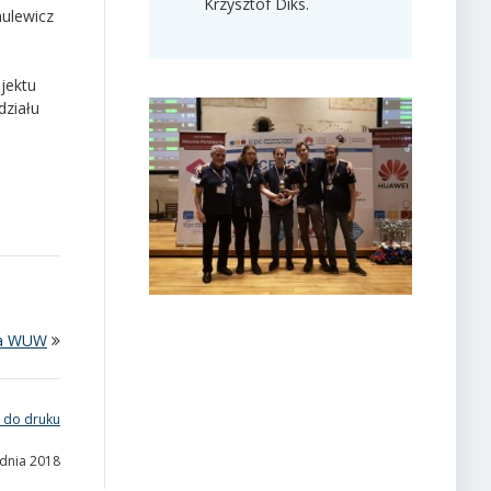
Krzysztof Diks.
ulewicz
jektu
działu
la WUW
 do druku
udnia 2018