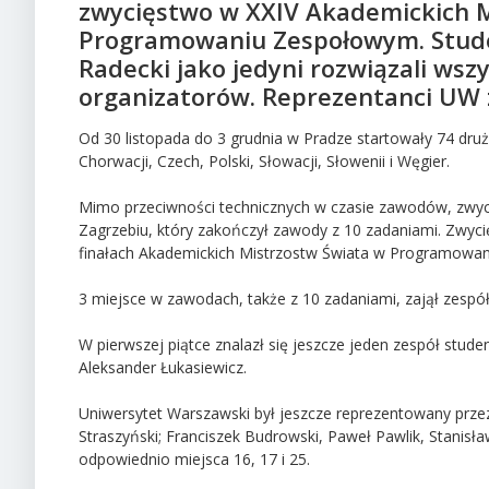
zwycięstwo w XXIV Akademickich 
Programowaniu Zespołowym. Studen
Radecki jako jedyni rozwiązali ws
organizatorów. Reprezentanci UW zaj
Od 30 listopada do 3 grudnia w Pradze startowały 74 druż
Chorwacji, Czech, Polski, Słowacji, Słowenii i Węgier.
Mimo przeciwności technicznych w czasie zawodów, zwyci
Zagrzebiu, który zakończył zawody z 10 zadaniami. Zwyc
finałach Akademickich Mistrzostw Świata w Programowani
3 miejsce w zawodach, także z 10 zadaniami, zajął zesp
W pierwszej piątce znalazł się jeszcze jeden zespół stud
Aleksander Łukasiewicz.
Uniwersytet Warszawski był jeszcze reprezentowany przez 
Straszyński; Franciszek Budrowski, Paweł Pawlik, Stanisław
odpowiednio miejsca 16, 17 i 25.