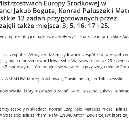
Mistrzostwach Europy Środkowej w
ci Jakub Boguta, Konrad Paluszek i Mat
zystkie 12 zadań przygotowanych przez
ęli także miejsca: 3, 5, 16, 17 i 25.
yny reprezentujące najlepsze szkoły wyższe uczące informatyki z Aust
ęski zespół z UW wyprzedził zdecydowanie zespół z Uniwersytetu w
ięzcy będą reprezentować Uniwersytet Warszawski po raz 25 z rzędu
u Zespołowym, które odbędą się w kwietniu przyszłego roku w Port
ół z WMIM UW: Maciej Hołubowicz, Dawid Jamka, Jan Tabaszewski.
entów WMIM, który rozwiązał 8 zadań: Karol Kaszuba, Łukasz Kondraci
trzy zespoły w składach: Konrad Czapliński, Mateusz Puczel, Juliusz
 Strzelecki; Juliusz Pham, Rafał Łyżwa, Antoni Żewierżejew; które zaj