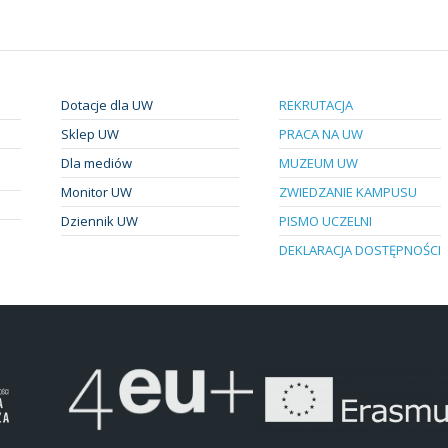
Dotacje dla UW
REKRUTACJA
Sklep UW
PRACA NA UW
Dla mediów
MUZEUM UW
Monitor UW
ZWIEDZANIE KAMPUSU
Dziennik UW
PISMO UCZELNI
DEKLARACJA DOSTĘPNOŚCI