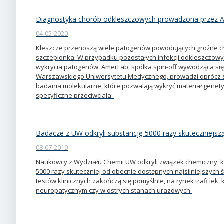
Diagnostyka chorób odkleszczowych prowadzona przez 
04-05-2020
Kleszcze przenoszą wiele patogenów powodujących groźne chor
szczepionka. W przypadku pozostałych infekcji odkleszczowy
wykrycia patogenów. AmerLab, spółka spin-off wywodząca się
Warszawskiego Uniwersytetu Medycznego, prowadzi oprócz s
badania molekularne, które pozwalają wykryć materiał genet
specyficzne przeciwciała.
Badacze z UW odkryli substancję 5000 razy skuteczniejs
08-07-2019
Naukowcy z Wydziału Chemii UW odkryli związek chemiczny, k
5000 razy skuteczniej od obecnie dostępnych najsilniejszych 
testów klinicznych zakończą się pomyślnie, na rynek trafi lek,
neuropatycznym czy w ostrych stanach urazowych.