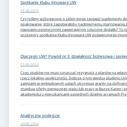
Spotkanie Klubu Innowacji UW
31-05-2019
Czy rośliny wzbogacone o selen mogą zastąpić suplementy die
opakowanie, które zapobiegłoby nadmiernemu marnowaniu żyw
napojami izotonicznymi zawierającymi sztuczne dodatki? To nie
uczestnicy spotkania Klubu Innowacji UW poświęconego inno
Dlaczego UW? Powód nr 3: działalność biznesowa i społe
21-05-2019
Czas studiów nie musi oznaczać rezygnacji z planów na własny
rzecz lokalnej społeczności. Dobrze o tym wiedzą studenci U
zajęciami w wykładowych salach otrzymują granty na dofinan
znajdują oferty pierwszego stażu lub pracy w Biurze Karier i 
akademicką z mieszkańcami sąsiednich dzielnic w ramach Proj
Analityczne podejście
20-05-2019