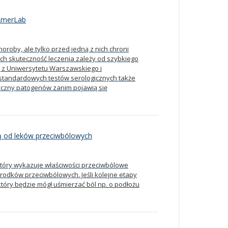
AmerLab
oby, ale tylko przed jedną z nich chroni
ch skuteczność leczenia zależy od szybkiego
 z Uniwersytetu Warszawskiego i
tandardowych testów serologicznych także
yczny patogenów zanim pojawią się
zą od leków przeciwbólowych
tóry wykazuje właściwości przeciwbólowe
środków przeciwbólowych. Jeśli kolejne etapy
 który będzie mógł uśmierzać ból np. o podłożu