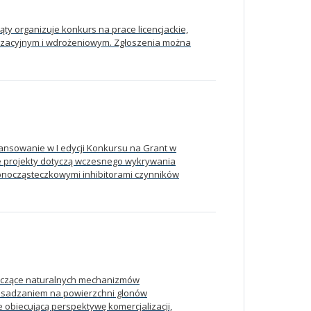
ty organizuje konkurs na prace licencjackie,
alizacyjnym i wdrożeniowym. Zgłoszenia można
ansowanie w I edycji Konkursu na Grant w
e projekty dotyczą wczesnego wykrywania
nocząsteczkowymi inhibitorami czynników
yczące naturalnych mechanizmów
 osadzaniem na powierzchni glonów
biecującą perspektywę komercjalizacji,