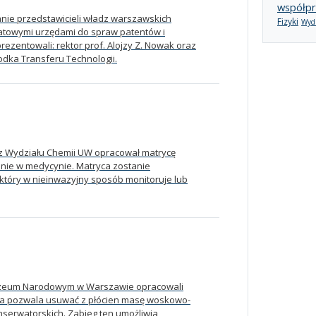
współpr
nie przedstawicieli władz warszawskich
Fizyki
Wydz
wiatowymi urzędami do spraw patentów i
rezentowali: rektor prof. Alojzy Z. Nowak oraz
odka Transferu Technologii.
z Wydziału Chemii UW opracował matrycę
anie w medycynie. Matryca zostanie
który w nieinwazyjny sposób monitoruje lub
uzeum Narodowym w Warszawie opracowali
ra pozwala usuwać z płócien masę woskowo-
serwatorskich. Zabieg ten umożliwia