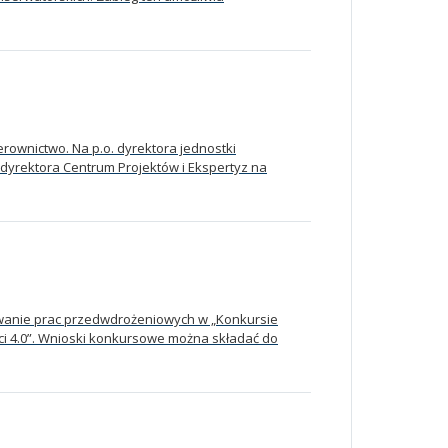
rownictwo. Na p.o. dyrektora jednostki
dyrektora Centrum Projektów i Ekspertyz na
wanie prac przedwdrożeniowych w „Konkursie
ci 4.0”. Wnioski konkursowe można składać do