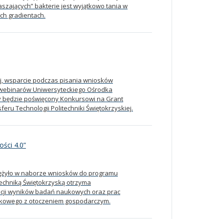
szających” bakterie jest wyjątkowo tania w
ch gradientach.
ej, wsparcie podczas pisania wniosków
 webinarów Uniwersyteckiego Ośrodka
y będzie poświęcony Konkursowi na Grant
ru Technologii Politechniki Świętokrzyskiej.
ści 4.0”
ciężyło w naborze wniosków do programu
itechniką Świętokrzyską otrzyma
zacji wyników badań naukowych oraz prac
aukowego z otoczeniem gospodarczym.