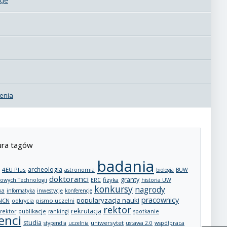
enia
ra tagów
badania
archeologia
4EU Plus
astronomia
biologia
BUW
doktoranci
granty
fizyka
owych Technologii
ERC
historia UW
konkursy
nagrody
ka
informatyka
inwestycje
konferencje
pracownicy
popularyzacja nauki
NCN
pismo uczelni
odkrycia
rektor
rekrutacja
publikacje
rektor
rankingi
spotkanie
enci
studia
uniwersytet
stypendia
uczelnia
ustawa 2.0
współpraca