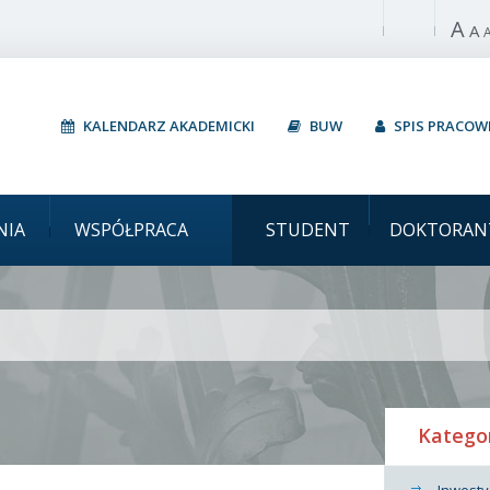
A
Włącz wysoki 
A
KALENDARZ AKADEMICKI
BUW
SPIS PRACO
Uniwers
NIA
WSPÓŁPRACA
STUDENT
DOKTORAN
Katego
Inwesty