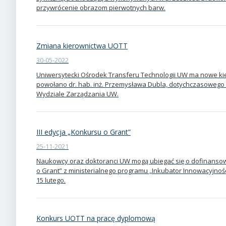
przywrócenie obrazom pierwotnych barw.
Zmiana kierownictwa UOTT
30-05-2022
Uniwersytecki Ośrodek Transferu Technologii UW ma nowe kie
powołano dr. hab. inż. Przemysława Dubla, dotychczasowego 
Wydziale Zarządzania UW.
III edycja „Konkursu o Grant”
25-11-2021
Naukowcy oraz doktoranci UW mogą ubiegać się o dofinanso
o Grant” z ministerialnego programu „Inkubator Innowacyjnoś
15 lutego.
Konkurs UOTT na pracę dyplomową