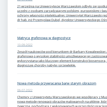
21 września na Uniwersytecie Warszawskim odbyło się spotka
uczelni z osobami zarządzającymi polskimi, europejskimi i ś
ochrony własności intelektualnej. Uniwersytet Warszawski rep
dr hab. inż Przemysław Dubel, dyrektor Uniwersyteckiego Ośr
Matryca grafenowa w diagnostyce
13-09-2022
Zespół naukowców pod kierunkiem dr Barbary Kowalewskiej 
grafenową o wysokiej stabilności umożliwiającej jej zastosow
wykorzystana jako kluczowy element konstrukcji biosensora, 
diagnozuje choroby nabyte i przewlekłe.
Nowa metoda przywracania barw starym obrazom
06-07-2022
Chemicy z Uniwersytetu Warszawskiego we współpracy z M
nową metodę renowacji obrazów malowanych na płótnie, któ
żywiczną, pochodzącą z wykonywanych w przeszłości prac kon