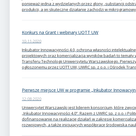
ponieważ jedna z wydzielanych przez glony „substancji odstra
produkcji, a jej skuteczne działanie zachodzi w mikrogramowy
Konkurs na Grant i webinary UOTT UW
10-11-2020
Inkubator Innowacyjności 4.0, ochrona własności intelektualn
projektowych oraz komercjalizacja wyników badań to tematy
Transferu Technologii Uniwersytetu Warszawskiego. Pierwsz
ogłoszonemu przez UOTT UW, UWRC sp. z o.o. i Ośrodek Transfe
Pierwsze miejsce UW w programie „Inkubator Innowacyjno
12-08-2020
Uniwersytet Warszawski jest liderem konsorcjum, które zwy
„Inkubator Innowacyjności 4.0”. Razem z UWRC sp. z o.o. i Pol
dofinansowanie na realizację działań w zakresie komercjali
rozwojowych, a także inicjujących współpracę środowiska n