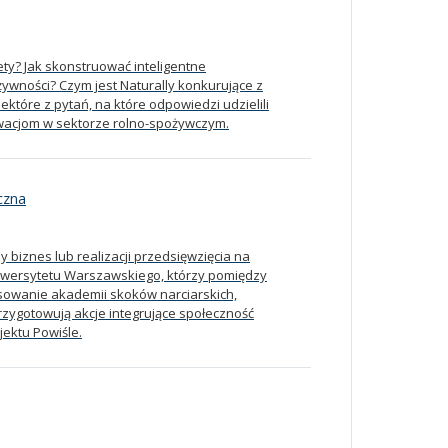
ty? Jak skonstruować inteligentne
ności? Czym jest Naturally konkurujące z
które z pytań, na które odpowiedzi udzielili
wacjom w sektorze rolno-spożywczym.
czna
 biznes lub realizacji przedsięwzięcia na
niwersytetu Warszawskiego, którzy pomiędzy
sowanie akademii skoków narciarskich,
przygotowują akcje integrujące społeczność
ektu Powiśle.