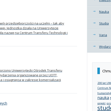
Nauka
ój przedsiębiorczości na uczelni – tak aby
Studia
ej. Jednostka działa na Uniwersytecie
iła nazwę na Centrum Transferu Technologii i
Varia
Wydarz
worzono Uniwersytecki Ośrodek Transferu
Chmu
ę wydarzenia organizowane przez UOTT,
i osiągnięcia w zakresie komercjalizacji
200 lat UW
Centrum N
humanisty
nauka
owych
projekt
pro
stud