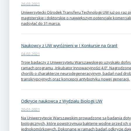
26-03-2021
Uniwersytecki Ośrodek Transferu Technologii UW już po raz pią
magisterskie i doktorskie o największym potencjale komercj
nadsyłać do 31 marca.
Naukowcy z UW wyróżnieni w I Konkursie na Grant
04-02-2021
Troje badaczy z Uniwersytetu Warszawskiego uzyskało dofin
ramach programu „Inkubator Innowacyjności 4.0”. Nagrodzon
chorób o charakterze neurodegeneracyjnym, badań nad drob
transkrypcyjnych oraz koncepcji antybiotyku nowej generacji.
Odkrycie naukowca z Wydziału Biologii UW
20-01-2021
Na Uniwersytecie Warszawskim prowadzone są badania dot
biologicznych, które powstrzymują bakterie wodne przed ich
jednokomórkowych. Dokonane w ramach badań odkrycie daje o