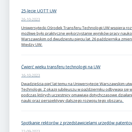
25-lecie UOTT UW
26-10-2023
Uniwersytecki Ośrodek Transferu Technologii UW wspiera rozw
możliwe było praktyczne wykorzystanie wyników pracy naukow
Warszawskim od dwudziestu pięciu lat. 26 października zmien
Wiedzy UW.
Ćwierć wieku transferu technologii na UW
16-10-2023
Dwadzieścia pięć lat temu na Uniwersytecie Warszawskim ut
Technologii. Z okazji jubileuszu w październiku odbywają si
podczas których uczestnicy omawiają dotychczasowe działania 
nauki oraz perspektywy dalszego rozwoju tego obszaru.
Spotkanie rektorów z przedstawicielami urzędów patent
22-09-2023