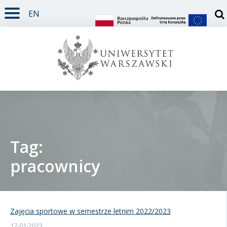
EN
TREŚĆ STRONY
MENU GŁÓWNE
WYSZUKIWARKA
SOCIAL MEDIA
STOPKA STRONY
Otw
Tag:
pracownicy
Student
Doktorant
Zajęcia sportowe w semestrze letnim 2022/2023
Pracownik
17-01-2023