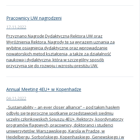
Pracownicy UW nagrodzeni
17-11-2022
Przyznano Nagrodę Dydaktyczną Rektora UW oraz
Wyróżnienia Rektora. Nagrody te są wyrazem uznania za
wybitne osiągnięcia dydaktyczne oraz wprowadzanie
nowatorskich metod kształcenia, a także za działalność
naukową i dydaktyczną, która w szczególny sposób
przyczynia się do rozwoju i wzrostu prestiżu UW.
Annual Meeting 4EU+ w Kopenhadze
04-11-2022
„Sustainability – an ever closer alliance” – pod takim hasłem
odbyło się tegoroczne spotkanie przedstawicieli siedmiu
uczelni członkowskich Sojuszu 4EU+. Rektorzy, koordynatorzy
programów flagowych, pracownicy, doktoranci i studenci
uniwersytetów: Warszawskiego, Karola w Pradze, w
Heidelbergu, Sorbońskiego, Kopenhaskiego, Genewskiego i w