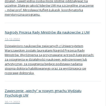
działań, nawet jedna osoba może istotnie oddziaływać na
uczelnię. Dlatego jakość liderów UW ma szczególne znaczenie
– mówi prof. Mirosława Huflejt-Łukasik, koordynatorka
merytoryczna programu.
Nagrody Prezesa Rady Ministrów dla naukowców z UW
13-12-2022
Dziewięcioro naukowców związanych z Uniwersytetem
Warszawskim zostało laureatami Nagród Prezesa Rady
Ministrów. Wyróżnienia są przyznawane w trzech kategoriach:
za osiągnięcia w działalności naukowej, wdrożeniowej lub
artystycznej, za osiągnięcia będące podstawą nadania
stopnia doktora habilitowanego oraz za wyróżniającą się
rozprawę doktorską.
Zawieszenie „wiechy” w nowym gmachu Wydziału
Psychologii UW
30-11-2022