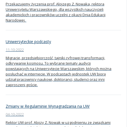
Przekazujemy życzenia prof. Alojzego Z. Nowaka, rektora
Uniwersytetu Warszawskiego, dla wszystkich nauczycieli
akademickich i pracowników uczelni z okazji Dnia Edukacji
Narodowej.
Uniwersyteckie podcasty
11-10-2022
Migracje, przedsiębiorczość, tajniki cyfrowej transformacji,
odkrywanie kosmosu. To wybrane tematy audycji
powstających na Uniwersytecie Warszawskim, których można
posłuchać w internecie. W podcastach jednostek UW biorą
udział pracownicy naukowi, doktoranci, studenci oraz inni
zaproszeni goście.
Zmiany w Regulaminie Wynagradzania na UW
04-10-2022
Rektor UW prof. Alojzy Z. Nowak w uzgodnieniu ze związkami