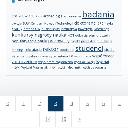
badania
archeologia
200 lat UW
4EU Plus
astronomia
doktoranci
fizyka
biologia
BUW
Centrum Nowych Technologii
ERC
granty
historia UW
humanistyka
informatyka
inwestycje
konferencje
konkursy
nagrody
nauka
NCN
pismo uczelni
odkrycia
pracownicy
popularyzacja nauki
publikacje
projekt
prorektor
studenci
rektor
rekrutacja
studia
rankingi
spotkanie
współpraca
uniwersytet
stypendia
uczelnia
ustawa 2.0
współpraca
z otoczeniem
Wydział
współpraca zagraniczna
Wydział Biologii
Fizyki
wykłady otwarte
Wydział Matematyki Informatyki i Mechaniki
<
1
2
3
4
5
6
…
14
15
>