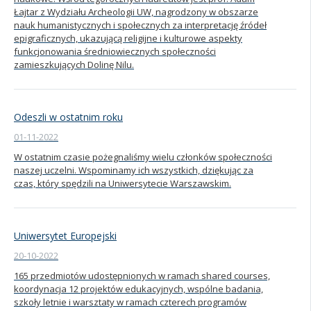
Łajtar z Wydziału Archeologii UW, nagrodzony w obszarze
nauk humanistycznych i społecznych za interpretację źródeł
epigraficznych, ukazującą religijne i kulturowe aspekty
funkcjonowania średniowiecznych społeczności
zamieszkujących Dolinę Nilu.
Odeszli w ostatnim roku
01-11-2022
W ostatnim czasie pożegnaliśmy wielu członków społeczności
naszej uczelni. Wspominamy ich wszystkich, dziękując za
czas, który spędzili na Uniwersytecie Warszawskim.
Uniwersytet Europejski
20-10-2022
165 przedmiotów udostępnionych w ramach shared courses,
koordynacja 12 projektów edukacyjnych, wspólne badania,
szkoły letnie i warsztaty w ramach czterech programów