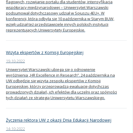
flagowych, rozwijanie portalu dla studentów, intensyfikacja
współpracy międzynarodowej – Uniwersytet Warszawski
podsumował dotychczasowy udział w Sojuszu 4EU+. W
konferencji, która odbyła się 10 października w Starym BUW,
wzięli udział też przedstawiciele innych polskich instytucji
reprezentujących Uniwersytety Europejskie.
Wizyta ekspertów z Komisji Europejskiej
19-10-2022
Uniwersytet Warszawski ubiega się o odnowienie
wyróżnienia „HR Excellence in Research”. 24 października na
UW odbędzie się wizyta zespołu ekspertów z Komisji
Europejskiej, którzy przeprowadzą ewaluację dotychczas
prowadzonych działań, ich efektów dla uczelni oraz spójności
tych działań ze strategią Uniwersytetu Warszawskiego.
Życzenia rektora UW z okazji Dnia Edukacji Narodowej
14-10-2022