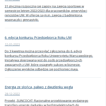
31 stycznia rozpoczną się zapisy na zajęcia sportowe w
Kandydat
semestrze letnim 2022/2023 dla pracowników, emerytów i
rencistów UW. W ofercie są m.in. zajęcia z badmintona,
wspinaczki i gimnastyki.
Absolwent
6. edycja konkursu Przedsiębiorca Roku UW
12-01-2023
Do 3 kwietnia można przesyłać zgłoszenia do 6. edycji
konkursu Przedsiębiorca Roku Uniwersytetu Warszawskiego.
Inicjatywa skierowana jest do osób przedsiębiorczych
związanych z UW, które osiągnęły sukces w biznesie.
Ogłoszenie wyników odbędzie się pod koniec maja.
Energia ze słońca, paliwo z dwutlenku węgla
28-12-2022
Projekt „SUNCOCAT: Racjonalne projektowanie wydajnego
transferu energii i ładunku w biofotoelektrodach do