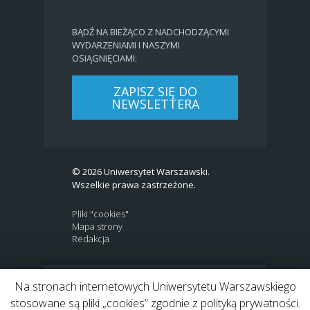
BĄDŹ NA BIEŻĄCO Z NADCHODZĄCYMI
WYDARZENIAMI I NASZYMI
OSIĄGNIĘCIAMI:
ZAPISZ SIĘ DO
NEWSLETTERA
© 2026 Uniwersytet Warszawski.
Wszelkie prawa zastrzeżone.
Pliki "cookies"
Mapa strony
Redakcja
Na stronach internetowych Uniwersytetu Warszawskiego
BIP
|
EN
stosowane są pliki „cookies” zgodnie z polityką prywatności.