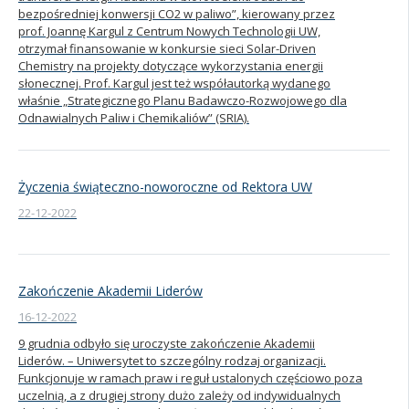
bezpośredniej konwersji CO2 w paliwo”, kierowany przez
prof. Joannę Kargul z Centrum Nowych Technologii UW,
otrzymał finansowanie w konkursie sieci Solar-Driven
Chemistry na projekty dotyczące wykorzystania energii
słonecznej. Prof. Kargul jest też współautorką wydanego
właśnie „Strategicznego Planu Badawczo-Rozwojowego dla
Odnawialnych Paliw i Chemikaliów” (SRIA).
Życzenia świąteczno-noworoczne od Rektora UW
22-12-2022
Zakończenie Akademii Liderów
16-12-2022
9 grudnia odbyło się uroczyste zakończenie Akademii
Liderów. – Uniwersytet to szczególny rodzaj organizacji.
Funkcjonuje w ramach praw i reguł ustalonych częściowo poza
uczelnią, a z drugiej strony dużo zależy od indywidualnych