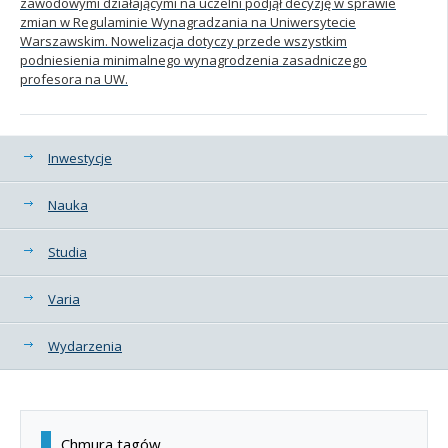
zawodowymi działającymi na uczelni podjął decyzję w sprawie
zmian w Regulaminie Wynagradzania na Uniwersytecie
Warszawskim. Nowelizacja dotyczy przede wszystkim
podniesienia minimalnego wynagrodzenia zasadniczego
profesora na UW.
Kategorie
Inwestycje
Nauka
Studia
Varia
Wydarzenia
Chmura tagów