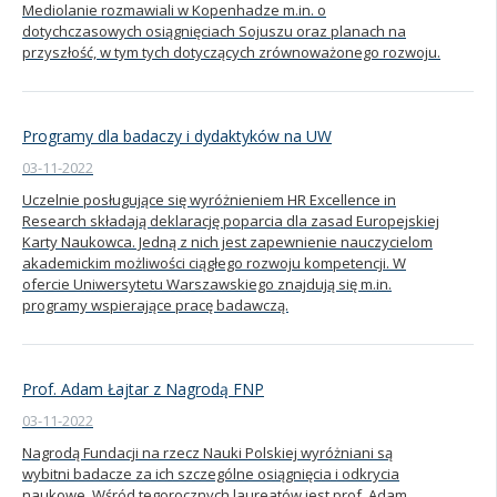
Mediolanie rozmawiali w Kopenhadze m.in. o
dotychczasowych osiągnięciach Sojuszu oraz planach na
przyszłość, w tym tych dotyczących zrównoważonego rozwoju.
Programy dla badaczy i dydaktyków na UW
03-11-2022
Uczelnie posługujące się wyróżnieniem HR Excellence in
Research składają deklarację poparcia dla zasad Europejskiej
Karty Naukowca. Jedną z nich jest zapewnienie nauczycielom
akademickim możliwości ciągłego rozwoju kompetencji. W
ofercie Uniwersytetu Warszawskiego znajdują się m.in.
programy wspierające pracę badawczą.
Prof. Adam Łajtar z Nagrodą FNP
03-11-2022
Nagrodą Fundacji na rzecz Nauki Polskiej wyróżniani są
wybitni badacze za ich szczególne osiągnięcia i odkrycia
naukowe. Wśród tegorocznych laureatów jest prof. Adam