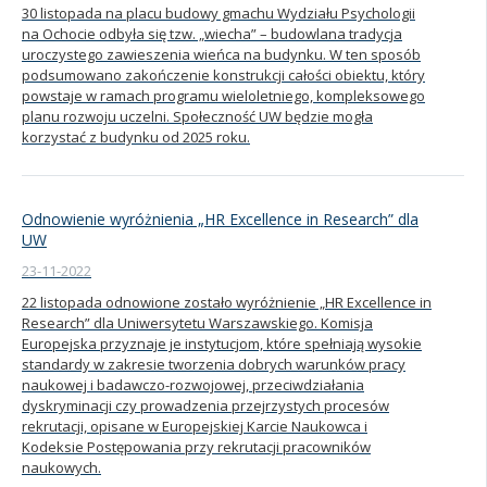
30 listopada na placu budowy gmachu Wydziału Psychologii
na Ochocie odbyła się tzw. „wiecha” – budowlana tradycja
uroczystego zawieszenia wieńca na budynku. W ten sposób
podsumowano zakończenie konstrukcji całości obiektu, który
powstaje w ramach programu wieloletniego, kompleksowego
planu rozwoju uczelni. Społeczność UW będzie mogła
korzystać z budynku od 2025 roku.
Odnowienie wyróżnienia „HR Excellence in Research” dla
UW
23-11-2022
22 listopada odnowione zostało wyróżnienie „HR Excellence in
Research” dla Uniwersytetu Warszawskiego. Komisja
Europejska przyznaje je instytucjom, które spełniają wysokie
standardy w zakresie tworzenia dobrych warunków pracy
naukowej i badawczo-rozwojowej, przeciwdziałania
dyskryminacji czy prowadzenia przejrzystych procesów
rekrutacji, opisane w Europejskiej Karcie Naukowca i
Kodeksie Postępowania przy rekrutacji pracowników
naukowych.