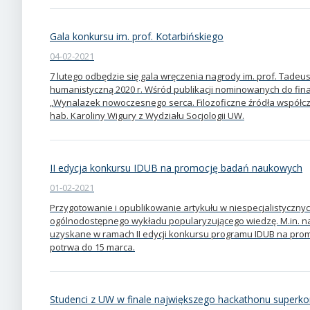
Gala konkursu im. prof. Kotarbińskiego
04-02-2021
7 lutego odbędzie się gala wręczenia nagrody im. prof. Tadeu
humanistyczną 2020 r. Wśród publikacji nominowanych do fina
„Wynalazek nowoczesnego serca. Filozoficzne źródła współcz
hab. Karoliny Wigury z Wydziału Socjologii UW.
II edycja konkursu IDUB na promocję badań naukowych
01-02-2021
Przygotowanie i opublikowanie artykułu w niespecjalistyczn
ogólnodostępnego wykładu popularyzującego wiedzę. M.in. na
uzyskane w ramach II edycji konkursu programu IDUB na pr
potrwa do 15 marca.
Studenci z UW w finale największego hackathonu super