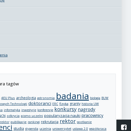
enia
ra tagów
badania
archeologia
4EU Plus
astronomia
biologia
BUW
doktoranci
granty
fizyka
owych Technologii
ERC
historia UW
konkursy
nagrody
ka
informatyka
inwestycje
konferencje
pracownicy
popularyzacja nauki
NCN
pismo uczelni
odkrycia
rektor
rekrutacja
publikacje
rektor
rankingi
spotkanie
enci
L
studia
uniwersytet
stypendia
uczelnia
ustawa 2.0
współpraca