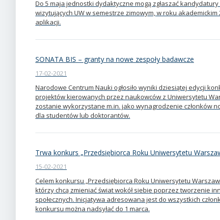
Do 5 maja jednostki dydaktyczne mogą zgłaszać kandydatur
wizytujących UW w semestrze zimowym, w roku akademickim 2
aplikacji.
SONATA BIS – granty na nowe zespoły badawcze
17-02-2021
Narodowe Centrum Nauki ogłosiło wyniki dziesiątej edycji ko
projektów kierowanych przez naukowców z Uniwersytetu Wa
zostanie wykorzystane m.in. jako wynagrodzenie członków 
dla studentów lub doktorantów.
Trwa konkurs „Przedsiębiorca Roku Uniwersytetu Warsza
15-02-2021
Celem konkursu „Przedsiębiorca Roku Uniwersytetu Warszaws
którzy chcą zmieniać świat wokół siebie poprzez tworzenie inn
społecznych. Inicjatywa adresowana jest do wszystkich członk
konkursu można nadsyłać do 1 marca.