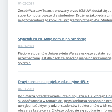
01-02-2021
Zespół Warsaw Team, trenowany przez ICM UW, dostał się do
superkomputerowego dla studentów. Drużyna, jako jedna z nie
międzynarodowego konkursu programistycznego ASC Student
Stypendium im. Anny Bornus po raz ósmy
08-01-2021
Pięcioro studentów Uniwersytetu Warszawskiego zostało lau
przeznaczone jest dla osób ze znaczną niepełnosprawnością r
stycznia.
Drugi konkurs na projekty edukacyjne 4EU+
04-01-2021
Do 1 marca przedstawiciele uczelni sojuszu 4EU+, którego Un
składać wnioski w ramach drugiego konkursu na wspólne pro
uwzględniać aktywny udział studentów i doktorantów w ich rea
obszarze kształcenia. 2 lutego odbędzie się spotkanie infor