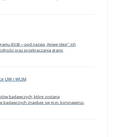
gramu IDUB ─ pod nazwą „Nowe Idee”. Ich
odności oraz przekraczania granic
acę UW i WUM
ektów badawczych, które zostaną
badawczych znajduje się m.in. koronawirus,