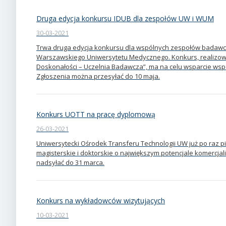
Druga edycja konkursu IDUB dla zespołów UW i WUM
30-03-2021
Trwa druga edycja konkursu dla wspólnych zespołów badawc
Warszawskiego Uniwersytetu Medycznego. Konkurs, realizow
Doskonałości – Uczelnia Badawcza”, ma na celu wsparcie wsp
Zgłoszenia można przesyłać do 10 maja.
Konkurs UOTT na pracę dyplomową
26-03-2021
Uniwersytecki Ośrodek Transferu Technologii UW już po raz pią
magisterskie i doktorskie o największym potencjale komercj
nadsyłać do 31 marca.
Konkurs na wykładowców wizytujących
10-03-2021