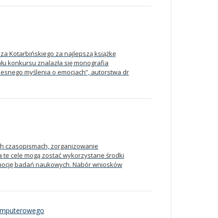
sza Kotarbińskiego za najlepszą książkę
łu konkursu znalazła się monografia
esnego myślenia o emocjach”, autorstwa dr
ych czasopismach, zorganizowanie
 te cele mogą zostać wykorzystane środki
omocję badań naukowych. Nabór wniosków
komputerowego