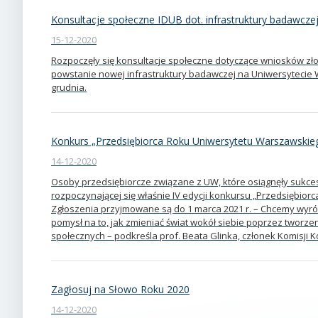
Konsultacje społeczne IDUB dot. infrastruktury badawcze
15-12-2020
Rozpoczęły się konsultacje społeczne dotyczące wniosków zł
powstanie nowej infrastruktury badawczej na Uniwersytecie
grudnia.
Konkurs „Przedsiębiorca Roku Uniwersytetu Warszawskie
14-12-2020
Osoby przedsiębiorcze związane z UW, które osiągnęły sukces
rozpoczynającej się właśnie IV edycji konkursu „Przedsiębio
Zgłoszenia przyjmowane są do 1 marca 2021 r. – Chcemy wyróż
pomysł na to, jak zmieniać świat wokół siebie poprzez tworzen
społecznych – podkreśla prof. Beata Glinka, członek Komisji 
Zagłosuj na Słowo Roku 2020
14-12-2020