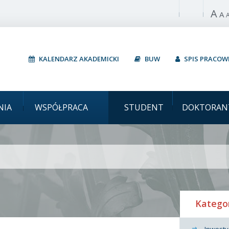
A
Włącz wysoki 
A
KALENDARZ AKADEMICKI
BUW
SPIS PRACO
Uniwersytet
NIA
WSPÓŁPRACA
STUDENT
DOKTORAN
Katego
Inwesty