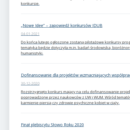
konkursie.
„Nowe Idee” – zapowiedź konkursów IDUB
04-01-2021
Do końca lutego ogłoszone zostaną pilotażowe konkursy pro
tematyka będzie dotyczyła m.in. badań środowiska, bioróżnor
humanistyki.
Dofinansowanie dla projektów wzmacniających współpr
30-12-2020
Rozstrzygnięto konkurs mający na celu dofinansowanie proj
poprowadzone przez naukowców z UW i WUM. Wśród tematów 
karmienie piersią czy zdrowie psychiczne kobiet w ciąży.
Finał plebiscytu Słowo Roku 2020