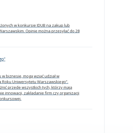
j
ożonych w konkursie IDUB na zakup lub
 Warszawskim. Opinie można przesyłać do 28
go”
 w biznesie, mogą wziąć udział w
rca Roku Uniwersytetu Warszawskiego”.
nić przede wszystkich tych, którzy mają
ie innowacji, zakładanie firm czy organizacji
Konkursowej.