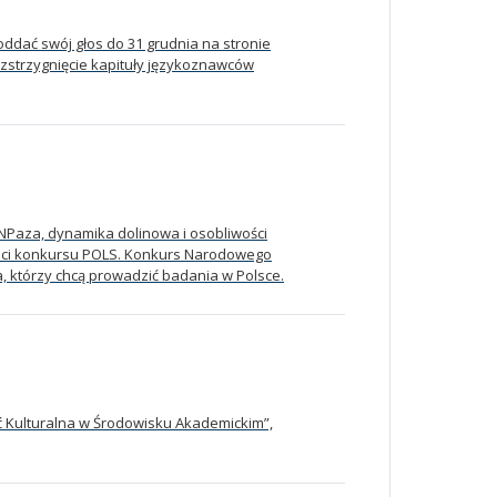
dać swój głos do 31 grudnia na stronie
ozstrzygnięcie kapituły językoznawców
NPaza, dynamika dolinowa i osobliwości
eaci konkursu POLS. Konkurs Narodowego
, którzy chcą prowadzić badania w Polsce.
 Kulturalna w Środowisku Akademickim”,