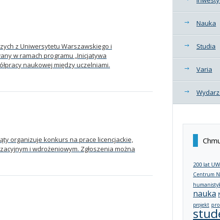
Nauka
zych z Uniwersytetu Warszawskiego i
Studia
any w ramach programu „Inicjatywa
ółpracy naukowej między uczelniami.
Varia
Wydarz
ty organizuje konkurs na prace licencjackie,
Chmu
alizacyjnym i wdrożeniowym. Zgłoszenia można
200 lat UW
Centrum N
humanisty
nauka
projekt
pro
stud