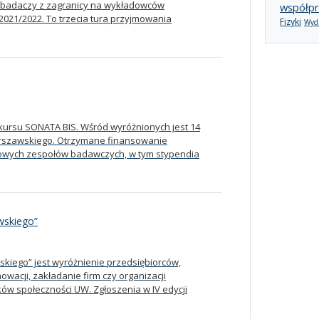
y badaczy z zagranicy na wykładowców
współpr
021/2022. To trzecia tura przyjmowania
Fizyki
Wydz
nkursu SONATA BIS. Wśród wyróżnionych jest 14
rszawskiego. Otrzymane finansowanie
nowych zespołów badawczych, w tym stypendia
wskiego”
kiego” jest wyróżnienie przedsiębiorców,
owacji, zakładanie firm czy organizacji
ów społeczności UW. Zgłoszenia w IV edycji