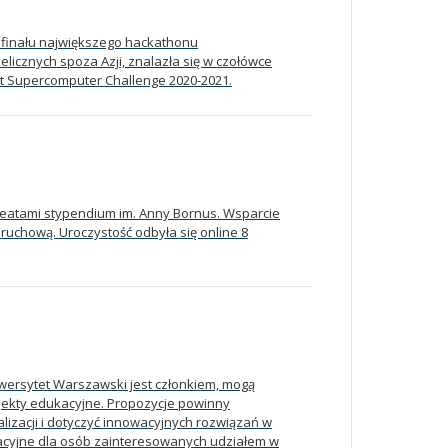
 finału największego hackathonu
licznych spoza Azji, znalazła się w czołówce
 Supercomputer Challenge 2020-2021.
reatami stypendium im. Anny Bornus. Wsparcie
uchową. Uroczystość odbyła się online 8
iwersytet Warszawski jest członkiem, mogą
jekty edukacyjne. Propozycje powinny
lizacji i dotyczyć innowacyjnych rozwiązań w
macyjne dla osób zainteresowanych udziałem w