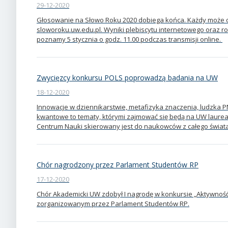
29-12-2020
Głosowanie na Słowo Roku 2020 dobiega końca. Każdy może od
sloworoku.uw.edu.pl. Wyniki plebiscytu internetowego oraz r
poznamy 5 stycznia o godz. 11.00 podczas transmisji online.
Zwycięzcy konkursu POLS poprowadzą badania na UW
18-12-2020
Innowacje w dziennikarstwie, metafizyka znaczenia, ludzka P
kwantowe to tematy, którymi zajmować się będą na UW laur
Centrum Nauki skierowany jest do naukowców z całego świata
Chór nagrodzony przez Parlament Studentów RP
17-12-2020
Chór Akademicki UW zdobył I nagrodę w konkursie „Aktywność
zorganizowanym przez Parlament Studentów RP.