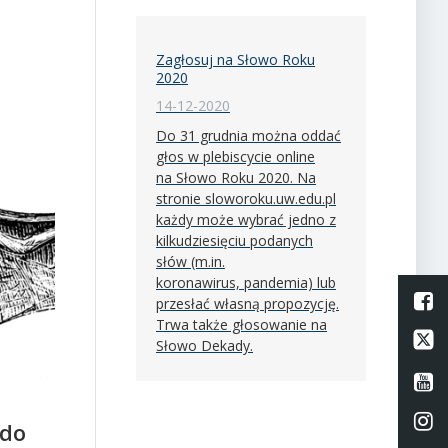
Zagłosuj na Słowo Roku
2020
14-12-2020
Do 31 grudnia można oddać
głos w plebiscycie online
na Słowo Roku 2020. Na
stronie sloworoku.uw.edu.pl
każdy może wybrać jedno z
kilkudziesięciu podanych
słów (m.in.
koronawirus, pandemia) lub
L
przesłać własną propozycję.
Trwa także głosowanie na
Li
Słowo Dekady.
Li
Li
 do