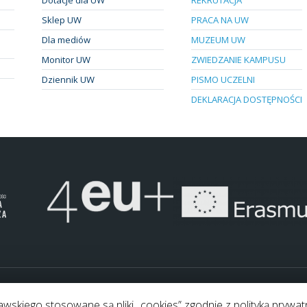
Sklep UW
PRACA NA UW
Dla mediów
MUZEUM UW
Monitor UW
ZWIEDZANIE KAMPUSU
Dziennik UW
PISMO UCZELNI
DEKLARACJA DOSTĘPNOŚCI
.
Pliki "cookies"
Mapa strony
skiego stosowane są pliki „cookies” zgodnie z polityką prywat