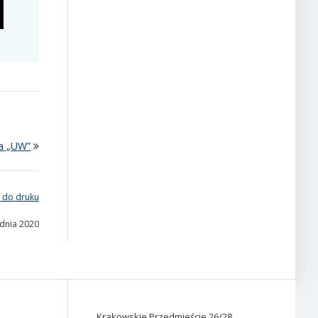
a „UW”
 do druku
udnia 2020
Krakowskie Przedmieście 26/28