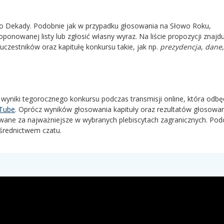
łowo Dekady. Podobnie jak w przypadku głosowania na Słowo Roku,
onowanej listy lub zgłosić własny wyraz. Na liście propozycji znajdu
uczestników oraz kapitułę konkursu takie, jak np.
prezydencja
,
dane
 wyniki tegorocznego konkursu podczas transmisji online, która odbęd
uTube
. Oprócz wyników głosowania kapituły oraz rezultatów głosowa
ane za najważniejsze w wybranych plebiscytach zagranicznych. Pod
średnictwem czatu.