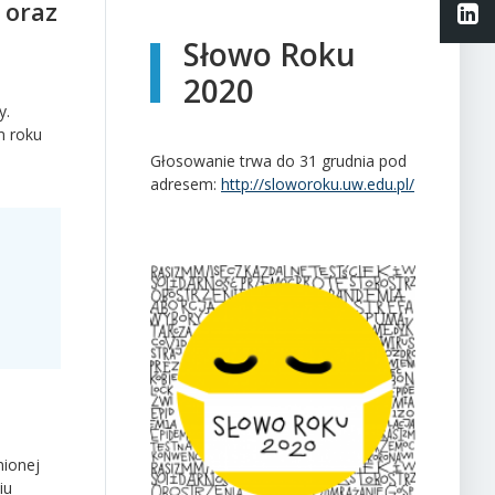
 oraz
Li
Słowo Roku
2020
y.
m roku
Głosowanie trwa do 31 grudnia pod
adresem:
http://sloworoku.uw.edu.pl/
nionej
iu