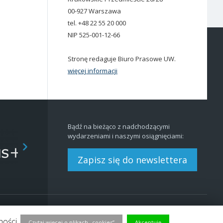
00-927 Warszawa
tel. +48 22 55 20 000
NIP 525-001-12-66
Stronę redaguje Biuro Prasowe UW.
więcej informacji
Bądź na bieżąco z nadchodzącymi
wydarzeniami i naszymi osiągnięciami:
Zapisz się do newslettera
Redakcja
BIP
|
EN
ności.
Czytaj więcej o plikach „cookies”
Akceptuję