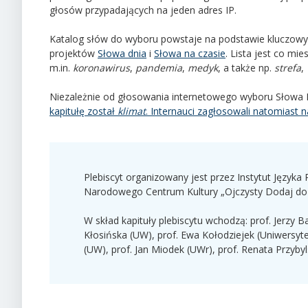
głosów przypadających na jeden adres IP.
Katalog słów do wyboru powstaje na podstawie kluczowy
projektów
Słowa dnia
i
Słowa na czasie
. Lista jest co mi
m.in.
koronawirus
,
pandemia
,
medyk
, a także np.
strefa
,
Niezależnie od głosowania internetowego wyboru Słowa 
kapitułę został
klimat
. Internauci zagłosowali natomiast 
Plebiscyt organizowany jest przez Instytut Język
Narodowego Centrum Kultury „Ojczysty Dodaj do 
W skład kapituły plebiscytu wchodzą: prof. Jerzy B
Kłosińska (UW), prof. Ewa Kołodziejek (Uniwersyte
(UW), prof. Jan Miodek (UWr), prof. Renata Przyby