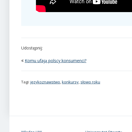
Udostępnij:
Komu ufają polscy konsumenci?
Tagi:
językoznawstwo
,
konkursy
,
słowo roku
Władze UW
Uniwersytet Otwarty