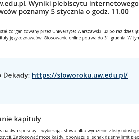
w.edu.pl. Wyniki plebiscytu internetowego
awców poznamy 5 stycznia o godz. 11.00
stał zorganizowany przez Uniwersytet Warszawski już po raz dziesiąt
pituły językoznawców. Głosowanie online potrwa do 31 grudnia. W ty
wo Dekady:
https://sloworoku.uw.edu.pl/
anie kapituły
 na dwa sposoby – wybierając słowo albo wyrażenie z listy udostęp
ozycji. Zagłosować może każdy, obowiązuje jednak dzienny limit pięc