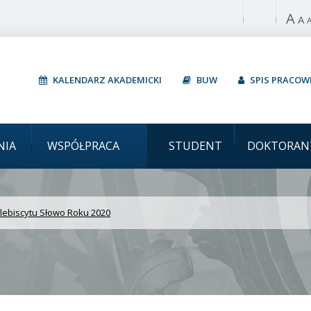
A
Włącz wysoki 
A
KALENDARZ AKADEMICKI
BUW
SPIS PRACO
t Warszawski Finał plebi
NIA
WSPÓŁPRACA
STUDENT
DOKTORAN
plebiscytu Słowo Roku 2020