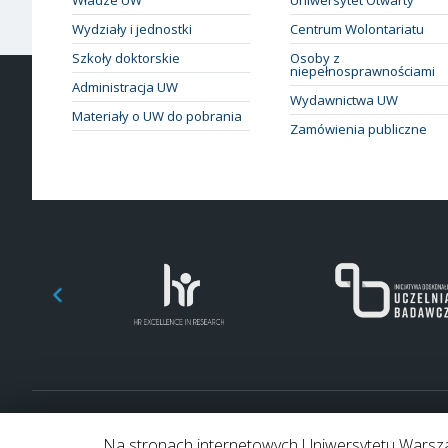
Wydziały i jednostki
Centrum Wolontariatu
Szkoły doktorskie
Osoby z
niepełnosprawnościami
Administracja UW
Wydawnictwa UW
Materiały o UW do pobrania
Zamówienia publiczne
© 2026 Uniwersytet Warszawski. Wszelkie prawa zastrzeżone
Na stronach internetowych Uniwersytetu Warszaw