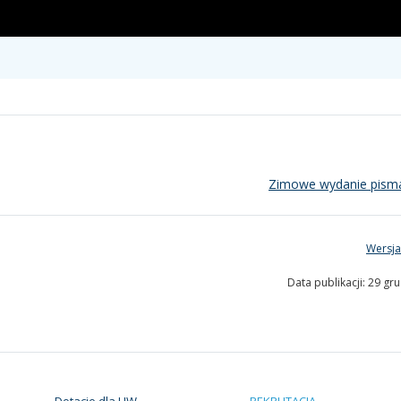
Zimowe wydanie pism
Wersja
Data publikacji: 29 gr
Dotacje dla UW
REKRUTACJA