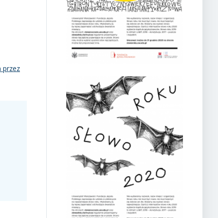
h
 przez