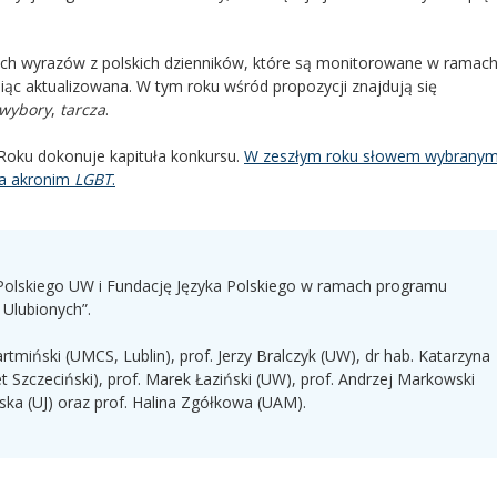
ch wyrazów z polskich dzienników, które są monitorowane w ramac
esiąc aktualizowana. W tym roku wśród propozycji znajdują się
wybory
,
tarcza
.
Roku dokonuje kapituła konkursu.
W zeszłym roku słowem wybranym
na akronim
LGBT
.
a Polskiego UW i Fundację Języka Polskiego w ramach programu
Ulubionych”.
artmiński (UMCS, Lublin), prof. Jerzy Bralczyk (UW), dr hab. Katarzyna
t Szczeciński), prof. Marek Łaziński (UW), prof. Andrzej Markowski
lska (UJ) oraz prof. Halina Zgółkowa (UAM).