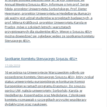
Annual Meeting Sojuszu 4EU+. Informuje o tym prof. Serge
Fdida, prorektor Uniwersytetu Sorbońskiego. Prof. Dieter
Heermann, prorektor Uniwersytetu w Heidelbergu tłumaczy
jak ważny jest udział studentów w projektach badawczych, a
prof. Milena Králíčková, prorektor Uniwersytetu Karola w
Pradze, mówi o szkołach letnich i warsztatach
przygotowanych dla studentów 4EU+. Więcej o Sojuszu 4EU+
można dowiedzieć się, oglądając wideo ze spotkania Komitetu
Sterującego 4EU+.
Spotkanie Komitetu Sterującego Sojuszu 4EU+
17-09-2019
16 września na Uniwersytecie Warszawskim odbyło się
posiedzenie Komitetu Sterującego Sojuszu 4EU+, który zyskał
status uniwersytetu europejskiego w konkursie Komisji
Europejskiej w ramach programu Erasmus+. Do sojuszu,
oprócz UW, należą uniwersytety: Sorboński, Karola, w
Heidelbergu, Kopenhadze oraz Mediolanie. Członkowie
komitetu rozmawiali o szczegółach przyszłej współpracy
dydaktycznej oraz naukowej.