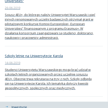
Universities”
26-06-2019
Sojusz 4EU+, do którego należy Uniwersytet Warszawski i pięć
innych renomowanych uczelni badawczych otrzymał grant w
pilotażowym konkursie Komisji Europejskiej „European
Universities” finansowanym z programu Erasmus+. W
działania konsorcjum zaangażowani są studenci, doktoranci,
naukowcy i pracownicy administracji.
Szkoły letnie na Uniwersytecie Karola
14-06-2019
Studenci Uniwersytetu Warszawskiego mogą brać udział w
szkołach letnich organizowanych przez uczelnie sojuszu
4EU+. Obecnie trwa rekrutacja na trzy z nich. Szkoły odbędą
się na Uniwersytecie Karola. Ich tematyka dotyczy kwestii
geopolitycznych, społecznych oraz medycznych.
Kategorie
Inwestycje