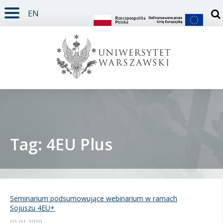
EN
TREŚĆ STRONY
MENU GŁÓWNE
WYSZUKIWARKA
SOCIAL MEDIA
STOPKA STRONY
Otw
Tag: 4EU Plus
Student
Doktorant
Seminarium podsumowujące webinarium w ramach
Sojuszu 4EU+
Pracownik
02-01-2020