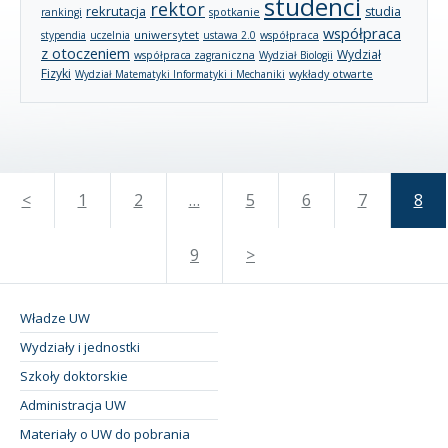
studenci
rektor
rekrutacja
studia
rankingi
spotkanie
współpraca
uniwersytet
stypendia
uczelnia
ustawa 2.0
współpraca
z otoczeniem
Wydział
współpraca zagraniczna
Wydział Biologii
Fizyki
wykłady otwarte
Wydział Matematyki Informatyki i Mechaniki
<
1
2
…
5
6
7
8
9
>
Władze UW
Wydziały i jednostki
Szkoły doktorskie
Administracja UW
Materiały o UW do pobrania