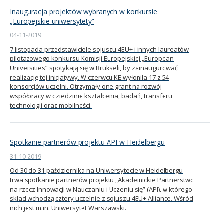
Inauguracja projektów wybranych w konkursie
„Europejskie uniwersytety”
04-11-2019
7 listopada przedstawiciele sojuszu 4EU+ i innych laureatów
pilotażowego konkursu Komisji Europejskiej „European
Universities” spotykają się w Brukseli, by zainaugurować
realizację tej inicjatywy. W czerwcu KE wyłoniła 17 z 54
konsorcjów uczelni. Otrzymały one grant na rozwój
współpracy w dziedzinie kształcenia, badań, transferu
technologii oraz mobilności.
Spotkanie partnerów projektu API w Heidelbergu
31-10-2019
Od 30 do 31 października na Uniwersytecie w Heidelbergu
trwa spotkanie partnerów projektu „Akademickie Partnerstwo
na rzecz Innowacji w Nauczaniu i Uczeniu się” (API), w którego
skład wchodzą cztery uczelnie z sojuszu 4EU+ Alliance. Wśród
nich jest m.in. Uniwersytet Warszawski.