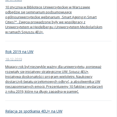
10 stycznia w Bibliotece Uniwersyteckiej w Warszawie
Kandydat
odbędzie się seminarium podsumowujące
ogólnouniwersyteckie webinarium „Smart Ageing in Smart
Cities?". Zajęcia prowadzone były we współpracy z
Absolwent
Uniwersytetem w Heidelbergu i Uniwersytetem Mediolańskim
w ramach Sojuszu 4EU+.
Rok 2019 na UW
18-12-2019
Mijający rok był niezwykle ważny dla uniwersytetu, ponieważ
rozwijały się inicjatywy strategiczne UW: Sojusz 4EU+,
Inicjatywa doskonałości i program wieloletni. Naukowcy
dostarczyli światu przełomowych odkryć, a absolwentka UW
niezapomnianych emocji. Prezentujemy 10 faktów i wydarzeń
z roku 2019, które na długo zapadną w pamięć.
Relacja ze spotkania 4EU+ na UW