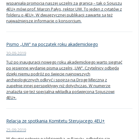
wspaniała promocja naszej uczelni za granicą – tak o Sojuszu
4EU+ mówi prof. Marcin Pałys, rektor UW. To jeden z cytatów z
folderu o 4EU+. W dwujęzycznej publikacji zawarte są też
najważniejsze informacje o konsorcjum.
Pismo „UW” na początek roku akademickiego
30-09-2019
Tuż po inauguracji nowego roku akademickiego warto sięgnąć
po jesienne wydanie pisma uczelni „UW”. Czytelnicy odbędą
dzięki niemu podróż po świecie najnowszych
archeologicznych odkryć i spojrzą na Drogę Mleczną z
zupełnie innej perspektywy niż dotychczas. W numerze
znalazła się też specjalna wkładka poświęcona Sojuszowi
4EU+.
Relacja ze spotkania Komitetu Sterującego 4EU+
25-09-2019
W drugiej połowie października, w Paryżu, odbędzie się