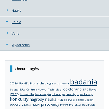
Nauka
Studia
Varia
Wydarzenia
Chmura tagów
badania
archeologia
200 lat UW
4EU Plus
astronomia
doktoranci
fizyka
biologia
BUW
Centrum Nowych Technologii
ERC
granty
historia UW
humanistyka
informatyka
inwestycje
konferencje
konkursy
nagrody
nauka
NCN
pismo uczelni
odkrycia
pracownicy
popularyzacja nauki
publikacje
projekt
prorektor