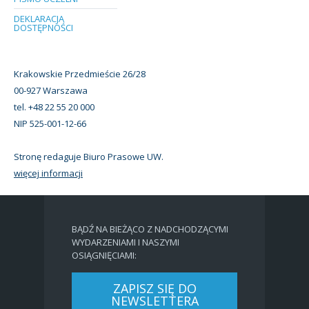
DEKLARACJA
DOSTĘPNOŚCI
Krakowskie Przedmieście 26/28
00-927 Warszawa
tel. +48 22 55 20 000
NIP 525-001-12-66
Stronę redaguje Biuro Prasowe UW.
więcej informacji
BĄDŹ NA BIEŻĄCO Z NADCHODZĄCYMI
WYDARZENIAMI I NASZYMI
OSIĄGNIĘCIAMI:
ZAPISZ SIĘ DO
NEWSLETTERA