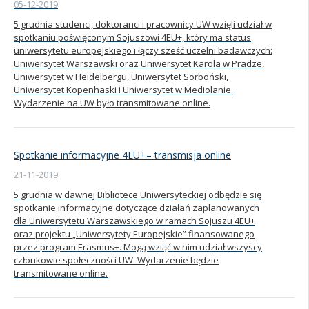
05-12-2019
5 grudnia studenci, doktoranci i pracownicy UW wzięli udział w
spotkaniu poświęconym Sojuszowi 4EU+, który ma status
uniwersytetu europejskiego i łączy sześć uczelni badawczych:
Uniwersytet Warszawski oraz Uniwersytet Karola w Pradze,
Uniwersytet w Heidelbergu, Uniwersytet Sorboński,
Uniwersytet Kopenhaski i Uniwersytet w Mediolanie.
Wydarzenie na UW było transmitowane online.
Spotkanie informacyjne 4EU+– transmisja online
21-11-2019
5 grudnia w dawnej Bibliotece Uniwersyteckiej odbędzie się
spotkanie informacyjne dotyczące działań zaplanowanych
dla Uniwersytetu Warszawskiego w ramach Sojuszu 4EU+
oraz projektu „Uniwersytety Europejskie” finansowanego
przez program Erasmus+. Mogą wziąć w nim udział wszyscy
członkowie społeczności UW. Wydarzenie będzie
transmitowane online.