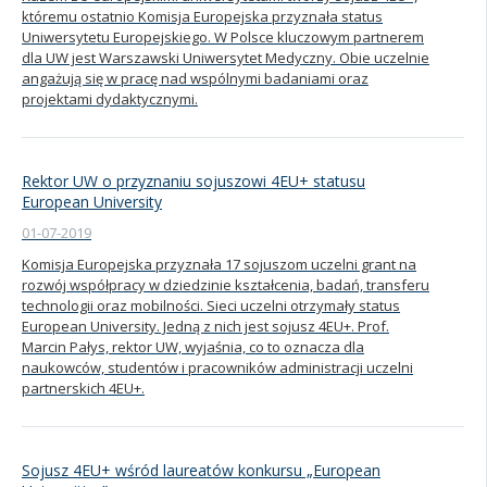
któremu ostatnio Komisja Europejska przyznała status
Uniwersytetu Europejskiego. W Polsce kluczowym partnerem
dla UW jest Warszawski Uniwersytet Medyczny. Obie uczelnie
angażują się w pracę nad wspólnymi badaniami oraz
projektami dydaktycznymi.
Rektor UW o przyznaniu sojuszowi 4EU+ statusu
European University
01-07-2019
Komisja Europejska przyznała 17 sojuszom uczelni grant na
rozwój współpracy w dziedzinie kształcenia, badań, transferu
technologii oraz mobilności. Sieci uczelni otrzymały status
European University. Jedną z nich jest sojusz 4EU+. Prof.
Marcin Pałys, rektor UW, wyjaśnia, co to oznacza dla
naukowców, studentów i pracowników administracji uczelni
partnerskich 4EU+.
Sojusz 4EU+ wśród laureatów konkursu „European