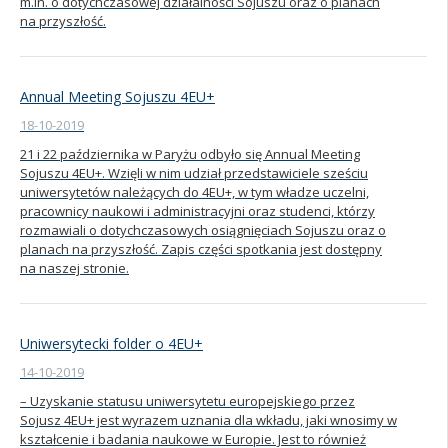
m.in. o dotychczasowej działalności Sojuszu oraz o planach
na przyszłość.
Annual Meeting Sojuszu 4EU+
18-10-2019
21 i 22 października w Paryżu odbyło się Annual Meeting
Sojuszu 4EU+. Wzięli w nim udział przedstawiciele sześciu
uniwersytetów należących do 4EU+, w tym władze uczelni,
pracownicy naukowi i administracyjni oraz studenci, którzy
rozmawiali o dotychczasowych osiągnięciach Sojuszu oraz o
planach na przyszłość. Zapis części spotkania jest dostępny
na naszej stronie.
Uniwersytecki folder o 4EU+
14-10-2019
– Uzyskanie statusu uniwersytetu europejskiego przez
Sojusz 4EU+ jest wyrazem uznania dla wkładu, jaki wnosimy w
kształcenie i badania naukowe w Europie. Jest to również