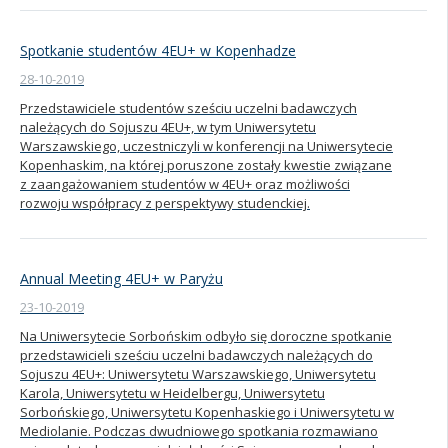
Spotkanie studentów 4EU+ w Kopenhadze
28-10-2019
Przedstawiciele studentów sześciu uczelni badawczych
należących do Sojuszu 4EU+, w tym Uniwersytetu
Warszawskiego, uczestniczyli w konferencji na Uniwersytecie
Kopenhaskim, na której poruszone zostały kwestie związane
z zaangażowaniem studentów w 4EU+ oraz możliwości
rozwoju współpracy z perspektywy studenckiej.
Annual Meeting 4EU+ w Paryżu
23-10-2019
Na Uniwersytecie Sorbońskim odbyło się doroczne spotkanie
przedstawicieli sześciu uczelni badawczych należących do
Sojuszu 4EU+: Uniwersytetu Warszawskiego, Uniwersytetu
Karola, Uniwersytetu w Heidelbergu, Uniwersytetu
Sorbońskiego, Uniwersytetu Kopenhaskiego i Uniwersytetu w
Mediolanie. Podczas dwudniowego spotkania rozmawiano