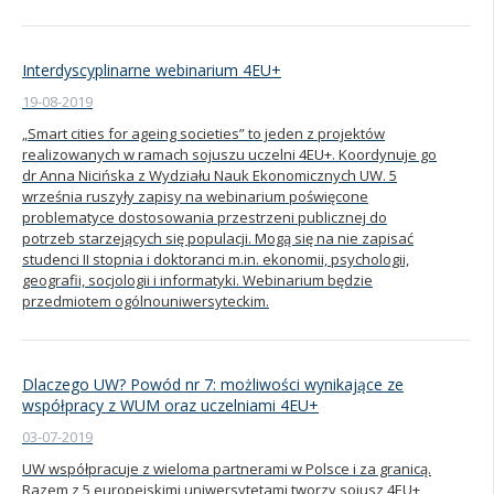
Interdyscyplinarne webinarium 4EU+
19-08-2019
„Smart cities for ageing societies” to jeden z projektów
realizowanych w ramach sojuszu uczelni 4EU+. Koordynuje go
dr Anna Nicińska z Wydziału Nauk Ekonomicznych UW. 5
września ruszyły zapisy na webinarium poświęcone
problematyce dostosowania przestrzeni publicznej do
potrzeb starzejących się populacji. Mogą się na nie zapisać
studenci II stopnia i doktoranci m.in. ekonomii, psychologii,
geografii, socjologii i informatyki. Webinarium będzie
przedmiotem ogólnouniwersyteckim.
Dlaczego UW? Powód nr 7: możliwości wynikające ze
współpracy z WUM oraz uczelniami 4EU+
03-07-2019
UW współpracuje z wieloma partnerami w Polsce i za granicą.
Razem z 5 europejskimi uniwersytetami tworzy sojusz 4EU+,