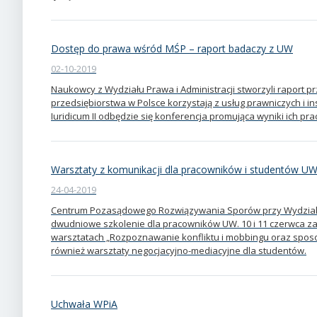
Dostęp do prawa wśród MŚP – raport badaczy z UW
02-10-2019
Naukowcy z Wydziału Prawa i Administracji stworzyli raport pr
przedsiębiorstwa w Polsce korzystają z usług prawniczych i in
Iuridicum II odbędzie się konferencja promująca wyniki ich pra
Warsztaty z komunikacji dla pracowników i studentów U
24-04-2019
Centrum Pozasądowego Rozwiązywania Sporów przy Wydziale 
dwudniowe szkolenie dla pracowników UW. 10 i 11 czerwca za
warsztatach „Rozpoznawanie konfliktu i mobbingu oraz sposo
również warsztaty negocjacyjno-mediacyjne dla studentów.
Uchwała WPiA