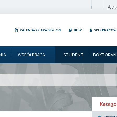
A
Włącz wysoki 
A
KALENDARZ AKADEMICKI
BUW
SPIS PRACO
Uniwer
NIA
WSPÓŁPRACA
STUDENT
DOKTORAN
Katego
Inwesty