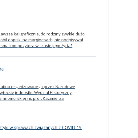
awsze kaligraficznie, do rodziny zwykle dużo
obił dopiski na marginesach, nie podpisywał
 pisma kompozytora w czasie jego życia?
na
Sonatina organizowanego przez Narodowe
yteckie jednostki: Wydział Historyczny,
iemnomorskiej im. prof. Kazimierza
istyki w sprawach związanych z COVID-19