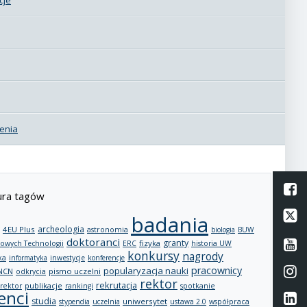
enia
L
ra tagów
Li
badania
archeologia
4EU Plus
astronomia
biologia
BUW
doktoranci
Li
granty
fizyka
owych Technologii
ERC
historia UW
konkursy
nagrody
ka
informatyka
inwestycje
konferencje
Li
pracownicy
popularyzacja nauki
NCN
pismo uczelni
odkrycia
rektor
rekrutacja
publikacje
rektor
rankingi
spotkanie
enci
Li
studia
uniwersytet
stypendia
uczelnia
ustawa 2.0
współpraca