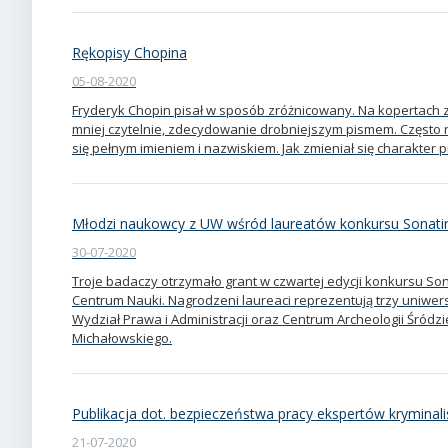
Rękopisy Chopina
05-08-2020
Fryderyk Chopin pisał w sposób zróżnicowany. Na kopertach z
mniej czytelnie, zdecydowanie drobniejszym pismem. Często r
się pełnym imieniem i nazwiskiem. Jak zmieniał się charakter
Młodzi naukowcy z UW wśród laureatów konkursu Sonati
30-07-2020
Troje badaczy otrzymało grant w czwartej edycji konkursu 
Centrum Nauki. Nagrodzeni laureaci reprezentują trzy uniwers
Wydział Prawa i Administracji oraz Centrum Archeologii Śródz
Michałowskiego.
Publikacja dot. bezpieczeństwa pracy ekspertów kryminal
21-07-2020