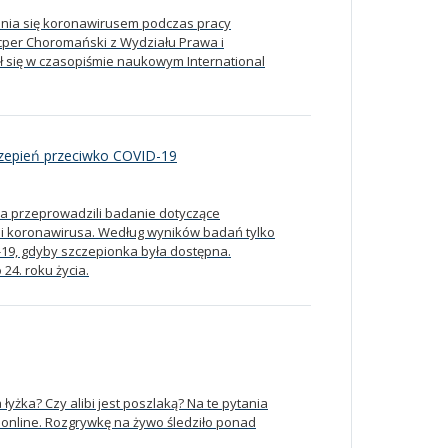
nia się koronawirusem podczas pracy
Kacper Choromański z Wydziału Prawa i
ł się w czasopiśmie naukowym International
zepień przeciwko COVID-19
a przeprowadzili badanie dotyczące
ii koronawirusa. Według wyników badań tylko
-19, gdyby szczepionka była dostępna.
24. roku życia.
 łyżka? Czy alibi jest poszlaką? Na te pytania
ię online. Rozgrywkę na żywo śledziło ponad