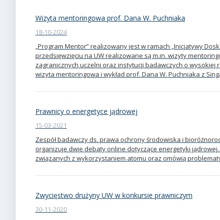
Wizyta mentoringowa prof. Dana W. Puchniaka
18-10-2024
„Program Mentor” realizowany jest w ramach „Inicjatywy Dosko
przedsięwzięciu na UW realizowane są m.in. wizyty mentori
zagranicznych uczelni oraz instytucji badawczych o wysokiej 
wizyta mentoringowa i wykład prof. Dana W. Puchniaka z Sin
Prawnicy o energetyce jądrowej
15-03-2021
Zespół badawczy ds. prawa ochrony środowiska i bioróżnorod
organizuje dwie debaty online dotyczące energetyki jądrowej
związanych z wykorzystaniem atomu oraz omówią problematy
Zwycięstwo drużyny UW w konkursie prawniczym
30-11-2020