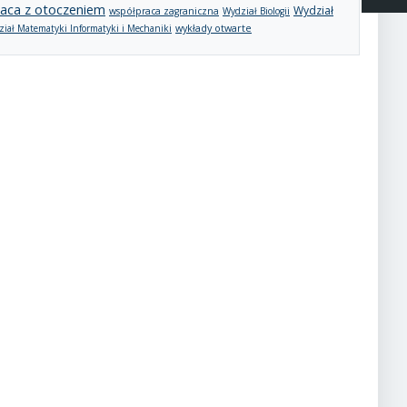
aca z otoczeniem
Wydział
współpraca zagraniczna
Wydział Biologii
wykłady otwarte
iał Matematyki Informatyki i Mechaniki