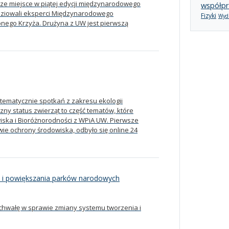
ze miejsce w piątej edycji międzynarodowego
współpr
dziowali eksperci Międzynarodowego
Fizyki
Wydz
ego Krzyża. Drużyna z UW jest pierwszą
tematycznie spotkań z zakresu ekologii
zny status zwierząt to część tematów, które
ska i Bioróżnorodności z WPiA UW. Pierwsze
ie ochrony środowiska, odbyło się online 24
 i powiększania parków narodowych
uchwałę w sprawie zmiany systemu tworzenia i