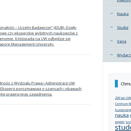
Nauka
nałości – Uczelni Badawczej” (IDUB). Dzięki
Studia
ngowe czy eksperckie wybitnych naukowców z
renomie. 6 listopada na UW odbędzie się
Varia
gapore Management University.
Wydarz
ności z Wydziału Prawa i Administracji UW
Chmu
. Eksperci porozmawiają o szansach i obawach
kę prawną tego zagadnienia.
200 lat UW
Centrum N
humanisty
nauka
projekt
pro
stud