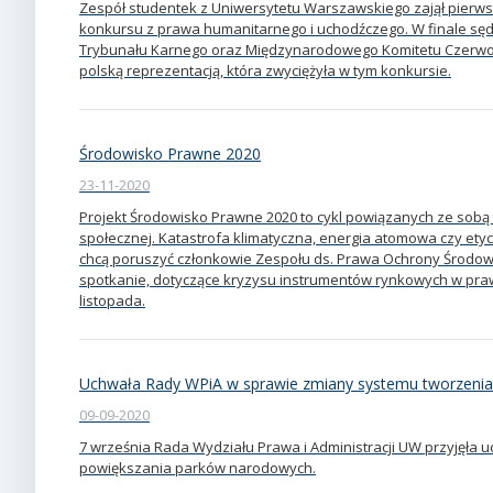
Zespół studentek z Uniwersytetu Warszawskiego zajął pierws
konkursu z prawa humanitarnego i uchodźczego. W finale sę
Trybunału Karnego oraz Międzynarodowego Komitetu Czerwon
polską reprezentacją, która zwyciężyła w tym konkursie.
Środowisko Prawne 2020
23-11-2020
Projekt Środowisko Prawne 2020 to cykl powiązanych ze sobą 
społecznej. Katastrofa klimatyczna, energia atomowa czy etyc
chcą poruszyć członkowie Zespołu ds. Prawa Ochrony Środowi
spotkanie, dotyczące kryzysu instrumentów rynkowych w praw
listopada.
Uchwała Rady WPiA w sprawie zmiany systemu tworzenia
09-09-2020
7 września Rada Wydziału Prawa i Administracji UW przyjęła 
powiększania parków narodowych.