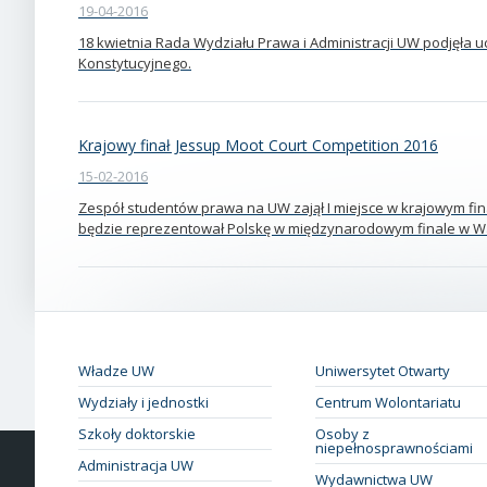
19-04-2016
18 kwietnia Rada Wydziału Prawa i Administracji UW podjęła 
Konstytucyjnego.
Krajowy finał Jessup Moot Court Competition 2016
15-02-2016
Zespół studentów prawa na UW zajął I miejsce w krajowym fin
będzie reprezentował Polskę w międzynarodowym finale w W
Władze UW
Uniwersytet Otwarty
Wydziały i jednostki
Centrum Wolontariatu
Szkoły doktorskie
Osoby z
niepełnosprawnościami
Administracja UW
Wydawnictwa UW