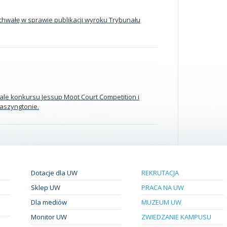
uchwałę w sprawie publikacji wyroku Trybunału
ale konkursu Jessup Moot Court Competition i
aszyngtonie.
Dotacje dla UW
REKRUTACJA
Sklep UW
PRACA NA UW
Dla mediów
MUZEUM UW
Monitor UW
ZWIEDZANIE KAMPUSU