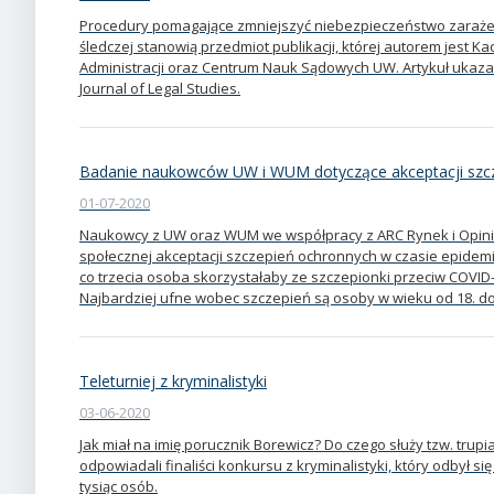
Procedury pomagające zmniejszyć niebezpieczeństwo zaraże
śledczej stanowią przedmiot publikacji, której autorem jest 
Administracji oraz Centrum Nauk Sądowych UW. Artykuł ukaza
Journal of Legal Studies.
Badanie naukowców UW i WUM dotyczące akceptacji szc
01-07-2020
Naukowcy z UW oraz WUM we współpracy z ARC Rynek i Opini
społecznej akceptacji szczepień ochronnych w czasie epidem
co trzecia osoba skorzystałaby ze szczepionki przeciw COVID
Najbardziej ufne wobec szczepień są osoby w wieku od 18. do 
Teleturniej z kryminalistyki
03-06-2020
Jak miał na imię porucznik Borewicz? Do czego służy tzw. trupia
odpowiadali finaliści konkursu z kryminalistyki, który odbył s
tysiąc osób.