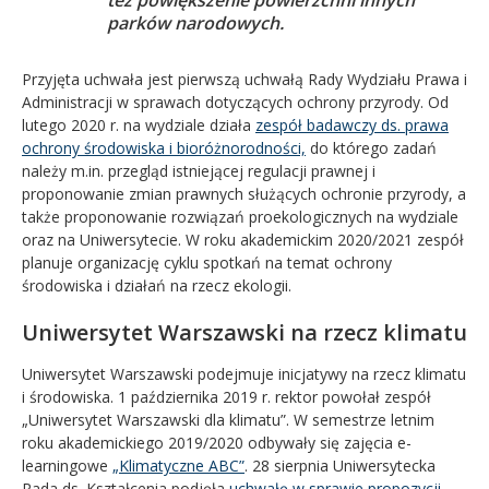
parków narodowych.
Przyjęta uchwała jest pierwszą uchwałą Rady Wydziału Prawa i
Administracji w sprawach dotyczących ochrony przyrody.
Od
lutego 2020 r. na wydziale działa
zespół badawczy ds. prawa
ochrony środowiska i bioróżnorodności,
do którego zadań
należy m.in. przegląd istniejącej regulacji prawnej i
proponowanie zmian prawnych służących ochronie przyrody, a
także proponowanie rozwiązań proekologicznych na wydziale
oraz na Uniwersytecie. W roku akademickim 2020/2021 zespół
planuje organizację cyklu spotkań na temat ochrony
środowiska i działań na rzecz ekologii.
Uniwersytet Warszawski na rzecz klimatu
Uniwersytet Warszawski podejmuje inicjatywy na rzecz klimatu
i środowiska. 1 października 2019 r. rektor powołał zespół
„Uniwersytet Warszawski dla klimatu”. W semestrze letnim
roku akademickiego 2019/2020 odbywały się zajęcia e-
learningowe
„Klimatyczne ABC”
. 28 sierpnia Uniwersytecka
Rada ds. Kształcenia podjęła
uchwałę w sprawie propozycji