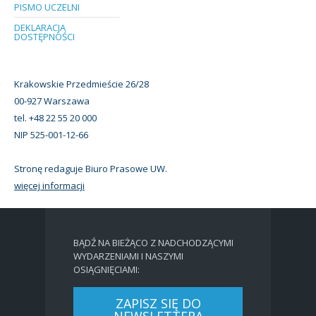
PISMO UCZELNI
DEKLARACJA
DOSTĘPNOŚCI
Krakowskie Przedmieście 26/28
00-927 Warszawa
tel. +48 22 55 20 000
NIP 525-001-12-66
Stronę redaguje Biuro Prasowe UW.
więcej informacji
BĄDŹ NA BIEŻĄCO Z NADCHODZĄCYMI
WYDARZENIAMI I NASZYMI
OSIĄGNIĘCIAMI:
ZAPISZ SIĘ DO
NEWSLETTERA