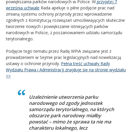
powiększania parków narodowych w Polsce. W
przyjętej 7
września uchwale
Rada apeluje o pilne podjęcie prac nad
zmianą systemu ochrony przyrody przez wprowadzenie
zgodnych z Konstytucją rozwiązań umożliwiających skuteczne
tworzenie nowych i powiększanie istniejących parków
narodowych w Polsce, z poszanowaniem udziału samorządu
terytorialnego.
Podjęcie tego tematu przez Radę WPiA związane jest z
prowadzeniem w Sejmie prac legislacyjnych nad nowelizacją
ustawy o ochronie przyrody.
Pełna treść uchwały Rady
Wydziału Prawa i Administracji znajduje się na stronie wydziału
>>
Uzależnienie utworzenia parku
narodowego od zgody jednostek
samorządu terytorialnego, na których
obszarze park narodowy miałby
powstać – mimo że sprawa ta nie ma
charakteru lokalnego, lecz