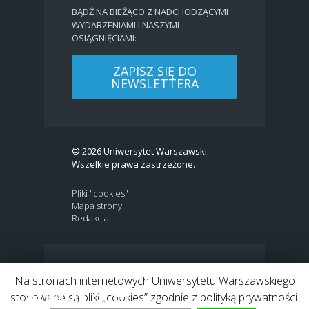
BĄDŹ NA BIEŻĄCO Z NADCHODZĄCYMI
WYDARZENIAMI I NASZYMI
OSIĄGNIĘCIAMI:
ZAPISZ SIĘ DO
NEWSLETTERA
© 2026 Uniwersytet Warszawski.
Wszelkie prawa zastrzeżone.
Pliki "cookies"
Mapa strony
Redakcja
BIP
|
EN
Na stronach internetowych Uniwersytetu Warszawskiego
Link to Twitter profile
Link do profilu Facebook
Link do kanału Youtube
Link do profilu Instagram
Link do profilu LinkedIn
stosowane są pliki „cookies” zgodnie z polityką prywatności.