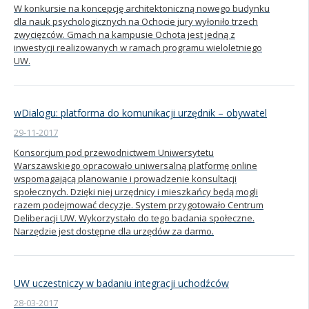
W konkursie na koncepcję architektoniczną nowego budynku
dla nauk psychologicznych na Ochocie jury wyłoniło trzech
zwycięzców. Gmach na kampusie Ochota jest jedną z
inwestycji realizowanych w ramach programu wieloletniego
UW.
wDialogu: platforma do komunikacji urzędnik – obywatel
29-11-2017
Konsorcjum pod przewodnictwem Uniwersytetu
Warszawskiego opracowało uniwersalną platformę online
wspomagającą planowanie i prowadzenie konsultacji
społecznych. Dzięki niej urzędnicy i mieszkańcy będą mogli
razem podejmować decyzje. System przygotowało Centrum
Deliberacji UW. Wykorzystało do tego badania społeczne.
Narzędzie jest dostępne dla urzędów za darmo.
UW uczestniczy w badaniu integracji uchodźców
28-03-2017