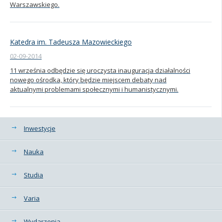
Warszawskiego.
Katedra im. Tadeusza Mazowieckiego
02-09-2014
11 września odbędzie się uroczysta inauguracja działalności
nowego ośrodka, który będzie miejscem debaty nad
aktualnymi problemami społecznymi i humanistycznymi.
Kategorie
Inwestycje
Nauka
Studia
Varia
Wydarzenia