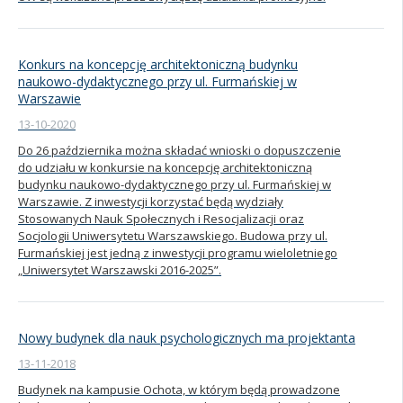
Konkurs na koncepcję architektoniczną budynku
naukowo-dydaktycznego przy ul. Furmańskiej w
Warszawie
13-10-2020
Do 26 października można składać wnioski o dopuszczenie
do udziału w konkursie na koncepcję architektoniczną
budynku naukowo-dydaktycznego przy ul. Furmańskiej w
Warszawie. Z inwestycji korzystać będą wydziały
Stosowanych Nauk Społecznych i Resocjalizacji oraz
Socjologii Uniwersytetu Warszawskiego. Budowa przy ul.
Furmańskiej jest jedną z inwestycji programu wieloletniego
„Uniwersytet Warszawski 2016-2025”.
Nowy budynek dla nauk psychologicznych ma projektanta
13-11-2018
Budynek na kampusie Ochota, w którym będą prowadzone