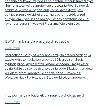
badania naukowe i zajęcia ze studentami z nauk społecznych
i humanistycznych, zaprojektuje pracownia Piotr Bujnowski
Architekt. W środku będzie aula, 27 sal dydaktycznych i
pomieszczenie do cichej pracy, na dachu – ogród, przed
budynkiem – parking na rowery. Gmach powstanie do 2023
roku. Jest jedną z inwestycji Programu Wieloletniego.
ISWAF – ankieta dla pracujących rodziców
27-03-2018
International Study of Work and Family to przedsięwzięcie, w
czasie którego naukowcy w ponad 35 krajach analizują
sytuację pracujących matek i ojców. W badaniu mogą wziąć
udział także polscy rodzice, wypełniając do 8 kwietnia ankietę.
W Polsce prace koordynuje dr hab. Anna Kurowska z
Wydziału Nauk Politycznych i Studiów Międzynarodowych.
Trzy pomysły na budynek dla nauk psychologicznych
27-12-2017