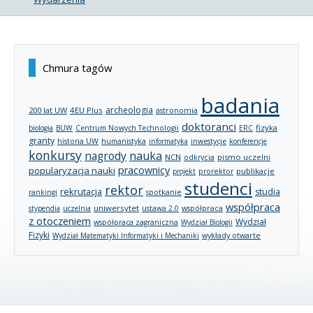
Chmura tagów
badania
archeologia
200 lat UW
4EU Plus
astronomia
doktoranci
fizyka
biologia
BUW
Centrum Nowych Technologii
ERC
granty
historia UW
humanistyka
informatyka
inwestycje
konferencje
konkursy
nagrody
nauka
NCN
pismo uczelni
odkrycia
pracownicy
popularyzacja nauki
publikacje
projekt
prorektor
studenci
rektor
rekrutacja
studia
rankingi
spotkanie
współpraca
uniwersytet
stypendia
uczelnia
ustawa 2.0
współpraca
z otoczeniem
Wydział
współpraca zagraniczna
Wydział Biologii
Fizyki
wykłady otwarte
Wydział Matematyki Informatyki i Mechaniki