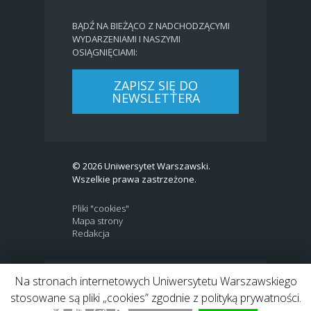
BĄDŹ NA BIEŻĄCO Z NADCHODZĄCYMI
WYDARZENIAMI I NASZYMI
OSIĄGNIĘCIAMI:
ZAPISZ SIĘ DO
NEWSLETTERA
© 2026 Uniwersytet Warszawski.
Wszelkie prawa zastrzeżone.
Pliki "cookies"
Mapa strony
Redakcja
Na stronach internetowych Uniwersytetu Warszawskiego
BIP
|
EN
stosowane są pliki „cookies” zgodnie z polityką prywatności.
Link to Twitter profile