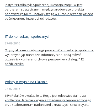
Instytut Profilaktyki Społecznej i Resocjalizacji UW jest
partnerem strategicznym międzynarodowego projektu
badawczego NIEM – największego w Europie przedsięwzięcia
poświęconego integracji uchodźców.
IT do konsultacji społecznych
27-09-2016
O tym, jak samorządy mogą prowadzić konsultacje społeczne,
wykorzystując narzędzia informatyczne, będą mówić
uczestnicy konferencji „Nowe perspektywy dialogu” 12
października.
Polacy o wojnie na Ukrainie
27-07-2016
66% Polaków uważa, że to Rosja jest odpowiedzialna za
konflikt na Ukrainie – wynika z badania przeprowadzonego
przez Laboratorium Badań Medioznawczych Uniwersytetu