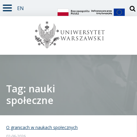
EN
TREŚĆ STRONY
MENU GŁÓWNE
WYSZUKIWARKA
SOCIAL MEDIA
STOPKA STRONY
Otw
Tag: nauki
społeczne
Student
Doktorant
O granicach w naukach społecznych
Pracownik
02-06-2026