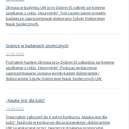
28 maja w budynku UW przy Dobrej 55 odbyło się kolejne
Kandydat
spotkanie z cyklu „Heurystyki”. Tym razem swoje projekty
badawcze zaprezentowali doktoranci Szkoły Doktorskiej
Nauk Społecznych.
Absolwent
Granice w badaniach społecznych
22-05-2026
Pod takim hasłem 28 maja przy Dobrej 55 odbędzie się kolejne
spotkanie z cyklu „Heurystyki”. Podczas wydarzenia
zaprezentowane zostaną wyniki badań doktorantek i
doktorantów Szkoły Doktorskiej Nauk Społecznych UW.
„Nauka jest dla ludzi”
14-04-2022
Trwa nabór zgłoszeń do V edycji konkursu „Nauka jest dla
ludzi”. Nagrodą w konkursie dla pracowników i doktorantów
UW są wskazane przez zwycięzcę działania promocyjne.