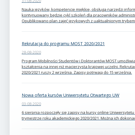
31-08-2020
Nauka języków, kompetencje miękkie, obsługa narzędzi info
kontynuowany będzie cykl szkoleń dla pracowników administ
Opublikowano plan zajęć językowych z uaktualnionym trybem
Rekrutacja do programu MOST 2020/2021
28-08-2020
Program Mobilności Studentów i Doktorantów MOST umożliwia
kształcenia na innej niż macierzysta krajowej uczelni. Rekrut
2020/2021 ruszy 2 września. Zapisy potrwają do 15 września.
Nowa oferta kursów Uniwersytetu Otwartego UW
03-08-2020
6 sierpnia rozpoczęły się zapisy na kursy online Uniwersytetu
trymestrze roku akademickiego 2020/2021. Można ich dokona