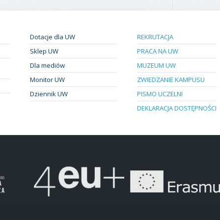
Dotacje dla UW
REKRUTACJA
Sklep UW
PRACA NA UW
Dla mediów
MUZEUM UW
Monitor UW
ZWIEDZANIE KAMPUSU
Dziennik UW
PISMO UCZELNI
DEKLARACJA DOSTĘPNOŚCI