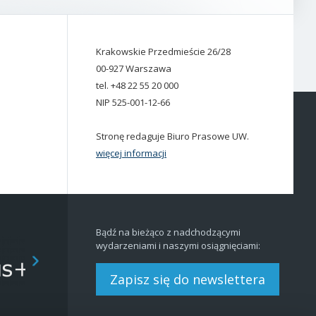
Krakowskie Przedmieście 26/28
00-927 Warszawa
tel. +48 22 55 20 000
NIP 525-001-12-66
Stronę redaguje Biuro Prasowe UW.
więcej informacji
Bądź na bieżąco z nadchodzącymi
wydarzeniami i naszymi osiągnięciami:
Zapisz się do newslettera