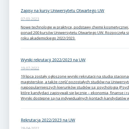
Zapisy na kursy Uniwersytetu Otwartego UW
07-03-2023
Nowe technologie w praktyce, podstawy chemii kosmetycznej, 
ponad 200 kursów Uniwersytetu Otwartego UW. Rozpoczęła się 
roku akademickiego 2022/2023.
Wyniki rekrutacji 2022/2023 na UW
19-07-2022
19 lipca zostały ogłoszone wyniki rekrutacji na studia stacjona
magisterskie, a także część pozostałych studiów na Uniwers
najpopularniejszych kierunków studiów są: psychologia (Psych
które kandydaci zapisywali się łącznie – ekonomia, finanse i
Wyniki dostępne są na indywidualnych kontach kandydatów w
Rekrutacja 2022/2023 na UW
28-04-2022