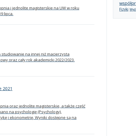
współpr
opnia i jednolite magisterskie na UW w roku
Fizyki
Wydz
9 lipca.
studiowanie na innej niż macierzysta
mowy oraz cały rok akademicki 2022/2023.
ie 2021
opnia oraz jednolite magisterskie, a także część
nano na psychologię (Psychology),
ykę i ekonometrię. Wyniki dostępne są na