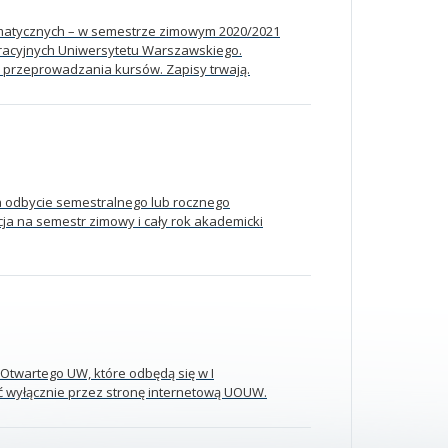
rmatycznych – w semestrze zimowym 2020/2021
racyjnych Uniwersytetu Warszawskiego.
 przeprowadzania kursów. Zapisy trwają.
 odbycie semestralnego lub rocznego
acja na semestr zimowy i cały rok akademicki
 Otwartego UW, które odbędą się w I
ć wyłącznie przez stronę internetową UOUW.