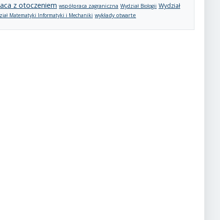
aca z otoczeniem
Wydział
współpraca zagraniczna
Wydział Biologii
wykłady otwarte
iał Matematyki Informatyki i Mechaniki