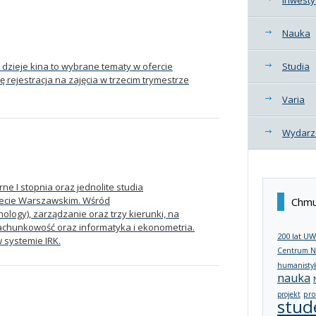
Nauka
dzieje kina to wybrane tematy w ofercie
Studia
rejestracja na zajęcia w trzecim trymestrze
Varia
Wydarz
rne I stopnia oraz jednolite studia
ytecie Warszawskim. Wśród
Chmu
ology), zarządzanie oraz trzy kierunki, na
 rachunkowość oraz informatyka i ekonometria.
200 lat UW
 systemie IRK.
Centrum N
humanisty
nauka
projekt
pro
stud