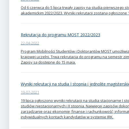
Od 6 czerwca do 5 lipca trwały zapisy na studia pierwszego st
akademickim 2022/2023. Wyniki rekrutacji zostaną ogłoszone 1
Rekrutacja do programu MOST 2022/2023
22-04-2022
Program Mobilności Studentów i Doktorantów MOST umożliwia 
krajowej uczelni. Trwa rekrutacja do programu na semestr zi
Zapisy są dostępne do 15 maja.
Wyniki rekrutacji na studia I stopnia i jednolite magistersk
19-07-2021
19 lipca ogłoszono wyniki rekrutacji na studia stacjonarne I st
studiów niestacjonarnych i II stopnia. Najwięcej zapisów doko
zarządzanie oraz ekonomię; finanse i rachunkowość; informat
indywidualnych kontach kandydatów w systemie IRK.