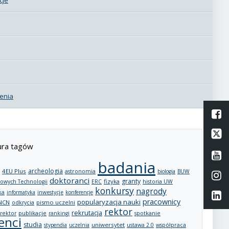
enia
L
Li
ra tagów
Li
badania
archeologia
4EU Plus
astronomia
biologia
BUW
Li
doktoranci
granty
fizyka
owych Technologii
ERC
historia UW
konkursy
nagrody
ka
informatyka
inwestycje
konferencje
Li
pracownicy
popularyzacja nauki
NCN
pismo uczelni
odkrycia
rektor
rekrutacja
publikacje
rektor
rankingi
spotkanie
enci
studia
uniwersytet
stypendia
uczelnia
ustawa 2.0
współpraca