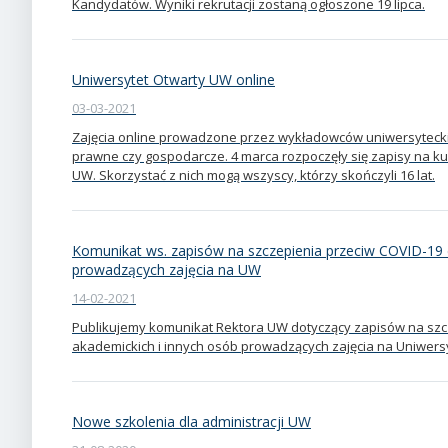
Kandydatów. Wyniki rekrutacji zostaną ogłoszone 19 lipca.
Uniwersytet Otwarty UW online
03-03-2021
Zajęcia online prowadzone przez wykładowców uniwersytecki
prawne czy gospodarcze. 4 marca rozpoczęły się zapisy na k
UW. Skorzystać z nich mogą wszyscy, którzy skończyli 16 lat.
Komunikat ws. zapisów na szczepienia przeciw COVID-19 d
prowadzących zajęcia na UW
14-02-2021
Publikujemy komunikat Rektora UW dotyczący zapisów na szcz
akademickich i innych osób prowadzących zajęcia na Uniwer
Nowe szkolenia dla administracji UW