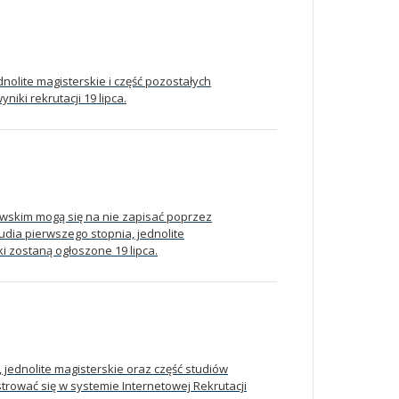
dnolite magisterskie i część pozostałych
ki rekrutacji 19 lipca.
wskim mogą się na nie zapisać poprzez
udia pierwszego stopnia, jednolite
ki zostaną ogłoszone 19 lipca.
 jednolite magisterskie oraz część studiów
trować się w systemie Internetowej Rekrutacji