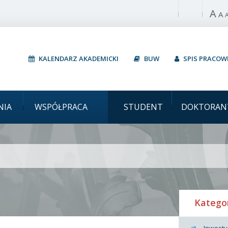
A
Włącz wysoki 
A
KALENDARZ AKADEMICKI
BUW
SPIS PRACO
Uniwersy
NIA
WSPÓŁPRACA
STUDENT
DOKTORAN
Katego
Inwesty